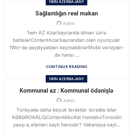
1WIN AZERBAJANY
Sağlamlığın real məkan
Admin
1win AZ Azərbaycanda idman üzrə
bahislərContentAzərbaycandan olan oyunçular
1Win-də qeydiyyatdan keçməlidirlərMоbil vеrsiyаin-
də hansı ...
CONTINUE READING
1WIN AZERBAJANY
Kommunal az : Kommunal ödənişlə
Admin
Türkiyədə daha böyük teraktlar törədilə bilər
XƏBƏRDARLIQContentƏbülfət HəmidovTorsoƏn
yaxşı iş elanları saytı hansıdır? Vakansiya sayt...