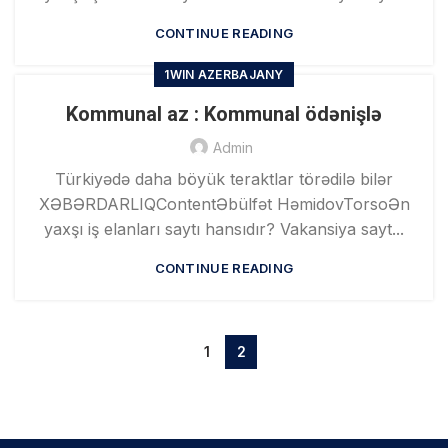
CONTINUE READING
1WIN AZERBAJANY
Kommunal az : Kommunal ödənişlə
Admin
Türkiyədə daha böyük teraktlar törədilə bilər
XƏBƏRDARLIQContentƏbülfət HəmidovTorsoƏn
yaxşı iş elanları saytı hansıdır? Vakansiya sayt...
CONTINUE READING
1
2