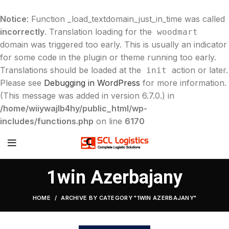
Notice
: Function _load_textdomain_just_in_time was called
incorrectly
. Translation loading for the
woodmart
domain was triggered too early. This is usually an indicator
for some code in the plugin or theme running too early.
Translations should be loaded at the
action or later.
init
Please see
Debugging in WordPress
for more information.
(This message was added in version 6.7.0.) in
/home/wiiywajlb4hy/public_html/wp-
includes/functions.php
on line
6170
1win Azerbajany
HOME
ARCHIVE BY CATEGORY "1WIN AZERBAJANY"