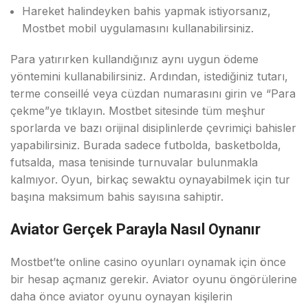
Hareket halindeyken bahis yapmak istiyorsanız,
Mostbet mobil uygulamasını kullanabilirsiniz.
Para yatırırken kullandığınız aynı uygun ödeme
yöntemini kullanabilirsiniz. Ardından, istediğiniz tutarı,
terme conseillé veya cüzdan numarasını girin ve “Para
çekme”ye tıklayın. Mostbet sitesinde tüm meşhur
sporlarda ve bazı orijinal disiplinlerde çevrimiçi bahisler
yapabilirsiniz. Burada sadece futbolda, basketbolda,
futsalda, masa tenisinde turnuvalar bulunmakla
kalmıyor. Oyun, birkaç sewaktu oynayabilmek için tur
başına maksimum bahis sayısına sahiptir.
Aviator Gerçek Parayla Nasıl Oynanır
Mostbet’te online casino oyunları oynamak için önce
bir hesap açmanız gerekir. Aviator oyunu öngörülerine
daha önce aviator oyunu oynayan kişilerin