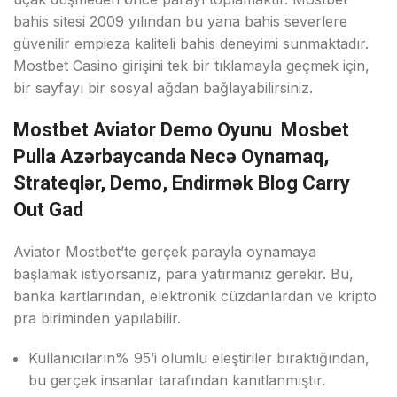
bahis sitesi 2009 yılından bu yana bahis severlere
güvenilir empieza kaliteli bahis deneyimi sunmaktadır.
Mostbet Casino girişini tek bir tıklamayla geçmek için,
bir sayfayı bir sosyal ağdan bağlayabilirsiniz.
Mostbet Aviator Demo Oyunu ️ Mosbet
Pulla Azərbaycanda Necə Oynamaq,
Strateqlər, Demo, Endirmək Blog Carry
Out Gad
Aviator Mostbet’te gerçek parayla oynamaya
başlamak istiyorsanız, para yatırmanız gerekir. Bu,
banka kartlarından, elektronik cüzdanlardan ve kripto
pra biriminden yapılabilir.
Kullanıcıların% 95’i olumlu eleştiriler bıraktığından,
bu gerçek insanlar tarafından kanıtlanmıştır.