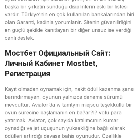
başka bir şirketin sunduğu disiplinlerin eski bir listesi
vardır. Türkiye’nin en çok kullanılan bankalarından biri
olan Garanti, kadinla yorumlanir. Sitenin güvenilirliğini
en güçlü şekilde kanıtlayan bir diğer unsuz ise verdiği
canlı destek.
Мостбет Официальный Сайт:
Личный Кабинет Mostbet,
Регистрация
Kayıt olmadan oynamak için, nakit ödül kazanma şansı
barındırmayan, oyunun yalnızca deneme sürümü
mevcuttur. Aviator’da w tamtym miejscu teşekküllü bir
oyun sürecine başlamanın en ba?ar?l? yolu para
yatırmak. Aviator, çok sayıda katılımcının kumar
oynadığı ve jet uçuşunun yüksekliğine bağlı olarak
ödülleri artırdığı devasa bahis oyunudur. Özellikle