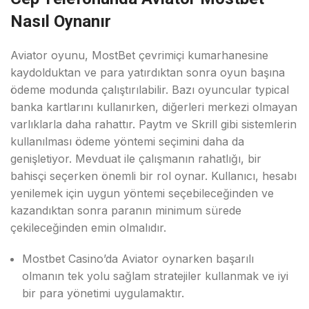
Nasıl Oynanır
Aviator oyunu, MostBet çevrimiçi kumarhanesine
kaydolduktan ve para yatırdıktan sonra oyun başına
ödeme modunda çalıştırılabilir. Bazı oyuncular typical
banka kartlarını kullanırken, diğerleri merkezi olmayan
varlıklarla daha rahattır. Paytm ve Skrill gibi sistemlerin
kullanılması ödeme yöntemi seçimini daha da
genişletiyor. Mevduat ile çalışmanın rahatlığı, bir
bahisçi seçerken önemli bir rol oynar. Kullanıcı, hesabı
yenilemek için uygun yöntemi seçebileceğinden ve
kazandıktan sonra paranın minimum sürede
çekileceğinden emin olmalıdır.
Mostbet Casino’da Aviator oynarken başarılı
olmanın tek yolu sağlam stratejiler kullanmak ve iyi
bir para yönetimi uygulamaktır.