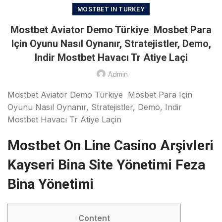
MOSTBET IN TURKEY
Mostbet Aviator Demo Türkiye ️ Mosbet Para
Için Oyunu Nasıl Oynanır, Stratejistler, Demo,
Indir Mostbet Havacı Tr Atiye Laçi
Admin
Mostbet Aviator Demo Türkiye ️ Mosbet Para Için
Oyunu Nasıl Oynanır, Stratejistler, Demo, Indir
Mostbet Havacı Tr Atiye Laçin
Mostbet On Line Casino Arşivleri
Kayseri Bina Site Yönetimi Feza
Bina Yönetimi
Content