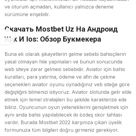
ve oturum açmadan, kullanıcı yalnızca deneme
sürümüne erişebilir.
Скачать Mostbet Uz На Андроид
Apk И Ios: Обзор Букмекера
Buna ek olarak şikayetlerin gelme sebebi bahisçilerin
yasal olmayan hile yapmaları ve bunun sonucunda
web siteye zarar gelmesi sebebidir. Aviator için bahis
kuralları, para yatırma, ödeme ve afin de çekme
seçenekleri aviator oyunu oynadığınız veb siteğe göre
değiştiğini bilmenizi istiyoruz. Aviator slotunda gelir elde
etmek için temel stratejileri bu şekilde karakterize ede
biliriz. Oyuncunun oyun yeteneklerini genişletmek için
aynı anda bahis yapılabilecek iki özdeş skor tahtası
vardır. Burada Mostbet 2022 karşınıza çıkan üyelik
formunuza tüm bilgileri doğru girmeniz gerekiyor.