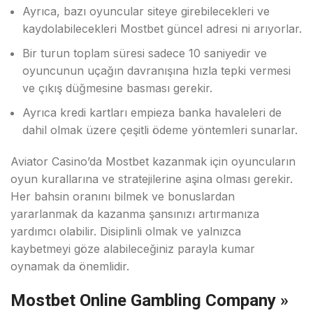
Ayrıca, bazı oyuncular siteye girebilecekleri ve
kaydolabilecekleri Mostbet güncel adresi ni arıyorlar.
Bir turun toplam süresi sadece 10 saniyedir ve
oyuncunun uçağın davranışına hızla tepki vermesi
ve çıkış düğmesine basması gerekir.
Ayrıca kredi kartları empieza banka havaleleri de
dahil olmak üzere çeşitli ödeme yöntemleri sunarlar.
Aviator Casino’da Mostbet kazanmak için oyuncuların
oyun kurallarına ve stratejilerine aşina olması gerekir.
Her bahsin oranını bilmek ve bonuslardan
yararlanmak da kazanma şansınızı artırmanıza
yardımcı olabilir. Disiplinli olmak ve yalnızca
kaybetmeyi göze alabileceğiniz parayla kumar
oynamak da önemlidir.
Mostbet Online Gambling Company »