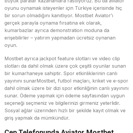
büyük paralar kazananlara rastlıyoruz. Bu da aviator
oyunu oynamak isteyenler için Türkiye içerisinde hiç
bir sorun olmadığını kanıtlıyor. Mostbet Aviator’ı
gerçek parayla oynama fırsatına ek olarak,
kumarbazlar ayrıca demonstration moduna da
erişebilirler – yatırım yapmadan ücretsiz oynanan
oyun.
Mostbet ayrıca jackpot feature slotları ve video clip
slotları da dahil olmak üzere çok çeşitli oyunlar sunan
bir kumarhaneye sahiptir. Spor etkinliklerinin canlı
yayınını sunarMostbet, futbol maçları, kriket ve e-spor
dahil olmak üzere bir dizi spor etkinliğinin canlı yayınını
sunar. Ödeme yapmak için ödeme sayfasından uygun
seçeneği seçmeniz ve bilgilerinizi girmeniz yeterlidir.
Sosyal ağlar üzerinden hızlı bir şekilde kayıt olmak ve
giriş yapmak da mümkündür.
Cep Telefonunda Aviator Mostbet