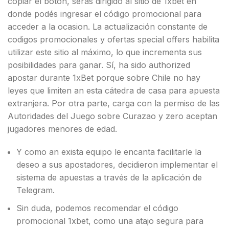
copiar el botón, serás dirigido al sitio de 1xbet en
donde podés ingresar el código promocional para
acceder a la ocasion. La actualización constante de
codigos promocionales y ofertas special offers habilita
utilizar este sitio al máximo, lo que incrementa sus
posibilidades para ganar. Sí, ha sido authorized
apostar durante 1xBet porque sobre Chile no hay
leyes que limiten an esta cátedra de casa para apuesta
extranjera. Por otra parte, carga con la permiso de las
Autoridades del Juego sobre Curazao y zero aceptan
jugadores menores de edad.
Y como an exista equipo le encanta facilitarle la
deseo a sus apostadores, decidieron implementar el
sistema de apuestas a través de la aplicación de
Telegram.
Sin duda, podemos recomendar el código
promocional 1xbet, como una atajo segura para