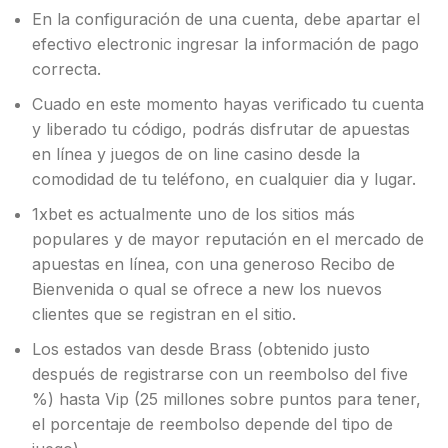
En la configuración de una cuenta, debe apartar el
efectivo electronic ingresar la información de pago
correcta.
Cuado en este momento hayas verificado tu cuenta
y liberado tu código, podrás disfrutar de apuestas
en línea y juegos de on line casino desde la
comodidad de tu teléfono, en cualquier dia y lugar.
1xbet es actualmente uno de los sitios más
populares y de mayor reputación en el mercado de
apuestas en línea, con una generoso Recibo de
Bienvenida o qual se ofrece a new los nuevos
clientes que se registran en el sitio.
Los estados van desde Brass (obtenido justo
después de registrarse con un reembolso del five
%) hasta Vip (25 millones sobre puntos para tener,
el porcentaje de reembolso depende del tipo de