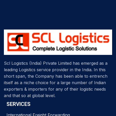
Scl Logistics (India) Private Limited has emerged as a
leading Logistics service provider in the India. In this
short span, the Company has been able to entrench
itself as a niche choice for a large number of Indian
exporters & importers for any of their logistic needs
and that so at global level.
SERVICES
International Freight Forwarding