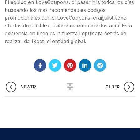
El equipo en LoveCoupons. cl pasar hrs todos los días
buscando los mas recomendables códigos
promocionales con si LoveCoupons. craigslist tiene
ofertas disponibles, tratará de enumerarlos aquí. Esta
existencia en línea es la fuerza impulsora detrás de
realizar de 1xbet mi entidad global.
NEWER
OLDER