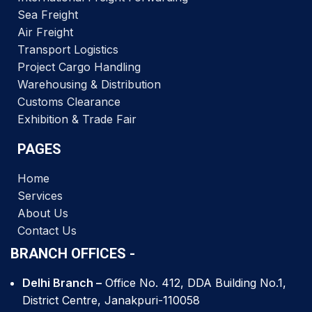
Sea Freight
Air Freight
Transport Logistics
Project Cargo Handling
Warehousing & Distribution
Customs Clearance
Exhibition & Trade Fair
PAGES
Home
Services
About Us
Contact Us
BRANCH OFFICES -
Delhi Branch –
Office No. 412, DDA Building No.1,
District Centre, Janakpuri-110058