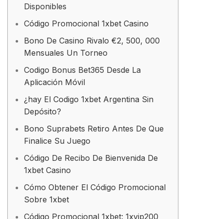
Disponibles
Código Promocional 1xbet Casino
Bono De Casino Rivalo €2, 500, 000
Mensuales Un Torneo
Codigo Bonus Bet365 Desde La
Aplicación Móvil
¿hay El Codigo 1xbet Argentina Sin
Depósito?
Bono Suprabets Retiro Antes De Que
Finalice Su Juego
Código De Recibo De Bienvenida De
1xbet Casino
Cómo Obtener El Código Promocional
Sobre 1xbet
Código Promocional 1xbet: 1xvip200