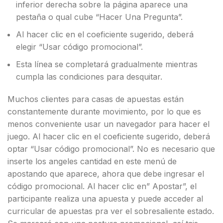
inferior derecha sobre la página aparece una
pestaña o qual cube “Hacer Una Pregunta”.
Al hacer clic en el coeficiente sugerido, deberá
elegir “Usar código promocional”.
Esta línea se completará gradualmente mientras
cumpla las condiciones para desquitar.
Muchos clientes para casas de apuestas están
constantemente durante movimiento, por lo que es
menos conveniente usar un navegador para hacer el
juego. Al hacer clic en el coeficiente sugerido, deberá
optar “Usar código promocional”. No es necesario que
inserte los angeles cantidad en este menú de
apostando que aparece, ahora que debe ingresar el
código promocional. Al hacer clic en” Apostar”, el
participante realiza una apuesta y puede acceder al
curricular de apuestas pra ver el sobresaliente estado.