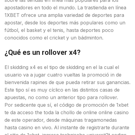
sobre las tiendas en línea más populares para los
apostadores en todo el mundo. La trastienda en línea
1XBET ofrece una amplia variedad de deportes para
apostar, desde los deportes más populares como un
fútbol, el basket y el tenis, hasta deportes poco
conocidos como el cricket y un bádminton.
¿Qué es un rollover x4?
El skidding x4 es el tipo de skidding en el la cual el
usuario va a jugar cuatro vueltas la promoció in de
bienvenida rapines de que pueda retirar sus ganancias.
Este tipo sí es muy cíclico en las distintos casas de
apuestas, no como un anterior tipo para rollover.
Por sedicente que sí, el código de promoción de 1xbet
te da acceso the toda la chollo de online online casino
de este operador, desde máquinas tragamonedas
hasta casino en vivo. Al instante de registrarte durante