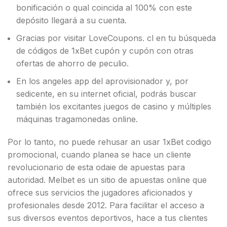
bonificación o qual coincida al 100% con este
depósito llegará a su cuenta.
Gracias por visitar LoveCoupons. cl en tu búsqueda
de códigos de 1xBet cupón y cupón con otras
ofertas de ahorro de peculio.
En los angeles app del aprovisionador y, por
sedicente, en su internet oficial, podrás buscar
también los excitantes juegos de casino y múltiples
máquinas tragamonedas online.
Por lo tanto, no puede rehusar an usar 1xBet codigo
promocional, cuando planea se hace un cliente
revolucionario de esta odaie de apuestas para
autoridad. Melbet es un sitio de apuestas online que
ofrece sus servicios the jugadores aficionados y
profesionales desde 2012. Para facilitar el acceso a
sus diversos eventos deportivos, hace a tus clientes