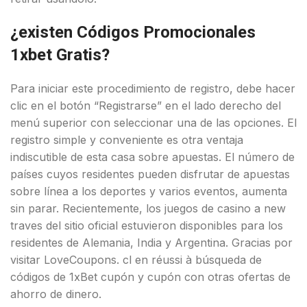
¿existen Códigos Promocionales
1xbet Gratis?
Para iniciar este procedimiento de registro, debe hacer
clic en el botón “Registrarse” en el lado derecho del
menú superior con seleccionar una de las opciones. El
registro simple y conveniente es otra ventaja
indiscutible de esta casa sobre apuestas. El número de
países cuyos residentes pueden disfrutar de apuestas
sobre línea a los deportes y varios eventos, aumenta
sin parar. Recientemente, los juegos de casino a new
traves del sitio oficial estuvieron disponibles para los
residentes de Alemania, India y Argentina. Gracias por
visitar LoveCoupons. cl en réussi à búsqueda de
códigos de 1xBet cupón y cupón con otras ofertas de
ahorro de dinero.