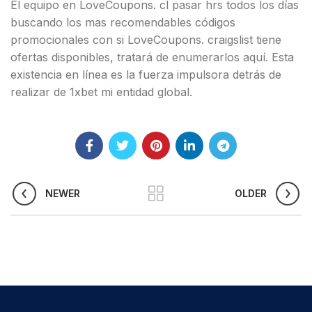
El equipo en LoveCoupons. cl pasar hrs todos los días
buscando los mas recomendables códigos
promocionales con si LoveCoupons. craigslist tiene
ofertas disponibles, tratará de enumerarlos aquí. Esta
existencia en línea es la fuerza impulsora detrás de
realizar de 1xbet mi entidad global.
NEWER
OLDER