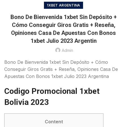
1XBET ARGENTINA
Bono De Bienvenida 1xbet Sin Depósito +
Cómo Conseguir Giros Gratis + Reseña,
Opiniones Casa De Apuestas Con Bonos
1xbet Julio 2023 Argentin
Admin
Bono De Bienvenida 1xbet Sin Depósito + Cómo
Conseguir Giros Gratis + Reseña, Opiniones Casa De
Apuestas Con Bonos 1xbet Julio 2023 Argentina
Codigo Promocional 1xbet
Bolivia 2023
Content