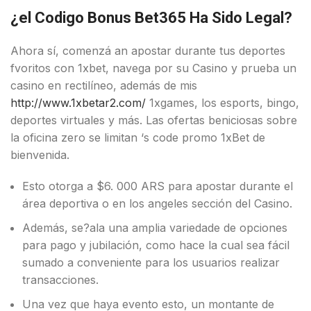
¿el Codigo Bonus Bet365 Ha Sido Legal?
Ahora sí, comenzá an apostar durante tus deportes
fvoritos con 1xbet, navega por su Casino y prueba un
casino en rectilíneo, además de mis
http://www.1xbetar2.com/
1xgames, los esports, bingo,
deportes virtuales y más. Las ofertas beniciosas sobre
la oficina zero se limitan ‘s code promo 1xBet de
bienvenida.
Esto otorga a $6. 000 ARS para apostar durante el
área deportiva o en los angeles sección del Casino.
Además, se?ala una amplia variedade de opciones
para pago y jubilación, como hace la cual sea fácil
sumado a conveniente para los usuarios realizar
transacciones.
Una vez que haya evento esto, un montante de