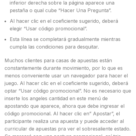
inferior derecha sobre la página aparece una
pestaña o qual cube “Hacer Una Pregunta”.
Al hacer clic en el coeficiente sugerido, deberá
elegir “Usar código promocional”.
Esta línea se completará gradualmente mientras
cumpla las condiciones para desquitar.
Muchos clientes para casas de apuestas están
constantemente durante movimiento, por lo que es
menos conveniente usar un navegador para hacer el
juego. Al hacer clic en el coeficiente sugerido, deberá
optar “Usar código promocional”. No es necesario que
inserte los angeles cantidad en este menú de
apostando que aparece, ahora que debe ingresar el
código promocional. Al hacer clic en” Apostar”, el
participante realiza una apuesta y puede acceder al
curricular de apuestas pra ver el sobresaliente estado.