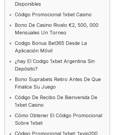
Disponibles
Código Promocional 1xbet Casino
Bono De Casino Rivalo €2, 500, 000
Mensuales Un Torneo
Codigo Bonus Bet365 Desde La
Aplicación Móvil
¿hay El Codigo 1xbet Argentina Sin
Depósito?
Bono Suprabets Retiro Antes De Que
Finalice Su Juego
Código De Recibo De Bienvenida De
1xbet Casino
Cómo Obtener El Código Promocional
Sobre 1xbet
Código Promocional 1xbet: 1xvip200