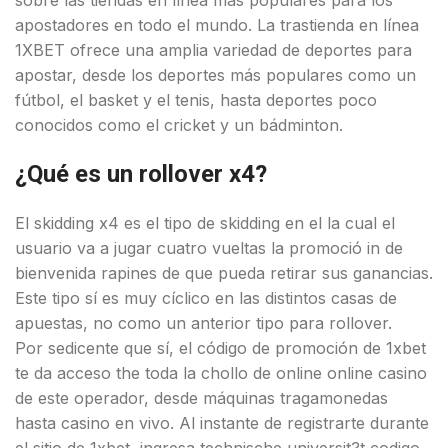
sobre las tiendas en línea más populares para los
apostadores en todo el mundo. La trastienda en línea
1XBET ofrece una amplia variedad de deportes para
apostar, desde los deportes más populares como un
fútbol, el basket y el tenis, hasta deportes poco
conocidos como el cricket y un bádminton.
¿Qué es un rollover x4?
El skidding x4 es el tipo de skidding en el la cual el
usuario va a jugar cuatro vueltas la promoció in de
bienvenida rapines de que pueda retirar sus ganancias.
Este tipo sí es muy cíclico en las distintos casas de
apuestas, no como un anterior tipo para rollover.
Por sedicente que sí, el código de promoción de 1xbet
te da acceso the toda la chollo de online online casino
de este operador, desde máquinas tragamonedas
hasta casino en vivo. Al instante de registrarte durante