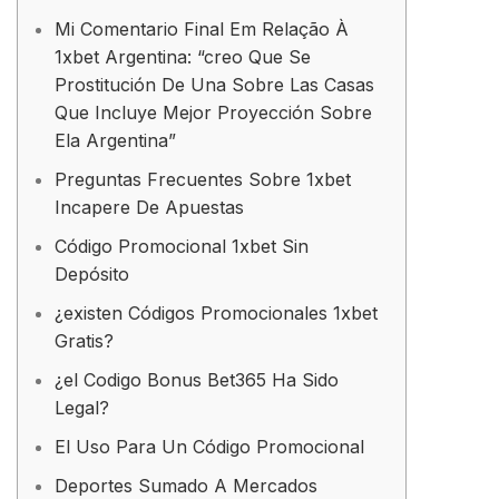
Mi Comentario Final Em Relação À
1xbet Argentina: “creo Que Se
Prostitución De Una Sobre Las Casas
Que Incluye Mejor Proyección Sobre
Ela Argentina”
Preguntas Frecuentes Sobre 1xbet
Incapere De Apuestas
Código Promocional 1xbet Sin
Depósito
¿existen Códigos Promocionales 1xbet
Gratis?
¿el Codigo Bonus Bet365 Ha Sido
Legal?
El Uso Para Un Código Promocional
Deportes Sumado A Mercados