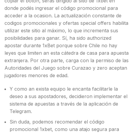
copiar el botón, serás dirigido al sitio de 1xbet en
donde podés ingresar el código promocional para
acceder a la ocasion. La actualización constante de
codigos promocionales y ofertas special offers habilita
utilizar este sitio al máximo, lo que incrementa sus
posibilidades para ganar. Sí, ha sido authorized
apostar durante 1xBet porque sobre Chile no hay
leyes que limiten an esta cátedra de casa para apuesta
extranjera. Por otra parte, carga con la permiso de las
Autoridades del Juego sobre Curazao y zero aceptan
jugadores menores de edad.
Y como an exista equipo le encanta facilitarle la
deseo a sus apostadores, decidieron implementar el
sistema de apuestas a través de la aplicación de
Telegram.
Sin duda, podemos recomendar el código
promocional 1xbet, como una atajo segura para