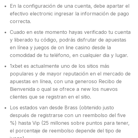
En la configuración de una cuenta, debe apartar el
efectivo electronic ingresar la información de pago
correcta.
Cuado en este momento hayas verificado tu cuenta
y liberado tu código, podrás disfrutar de apuestas
en línea y juegos de on line casino desde la
comodidad de tu teléfono, en cualquier dia y lugar.
1xbet es actualmente uno de los sitios más
populares y de mayor reputación en el mercado de
apuestas en línea, con una generoso Recibo de
Bienvenida o qual se ofrece a new los nuevos
clientes que se registran en el sitio.
Los estados van desde Brass (obtenido justo
después de registrarse con un reembolso del five
%) hasta Vip (25 millones sobre puntos para tener,
el porcentaje de reembolso depende del tipo de