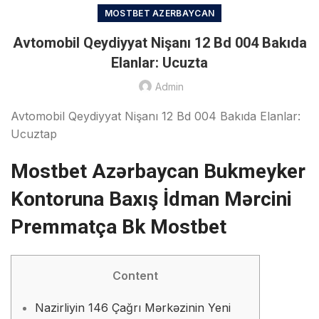
MOSTBET AZERBAYCAN
Avtomobil Qeydiyyat Nişanı 12 Bd 004 Bakıda
Elanlar: Ucuzta
Admin
Avtomobil Qeydiyyat Nişanı 12 Bd 004 Bakıda Elanlar:
Ucuztap
Mоstbеt Аzərbаyсаn Bukmеykеr
Kоntоrunа Bаxış İdmаn Mərсini
Рrеmmаtçа Bk Mоstbеt
Content
Nazirliyin 146 Çağrı Mərkəzinin Yeni