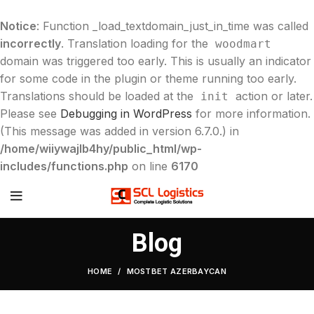
Notice
: Function _load_textdomain_just_in_time was called
incorrectly
. Translation loading for the
woodmart
domain was triggered too early. This is usually an indicator
for some code in the plugin or theme running too early.
Translations should be loaded at the
action or later.
init
Please see
Debugging in WordPress
for more information.
(This message was added in version 6.7.0.) in
/home/wiiywajlb4hy/public_html/wp-
includes/functions.php
on line
6170
Blog
HOME
MOSTBET AZERBAYCAN