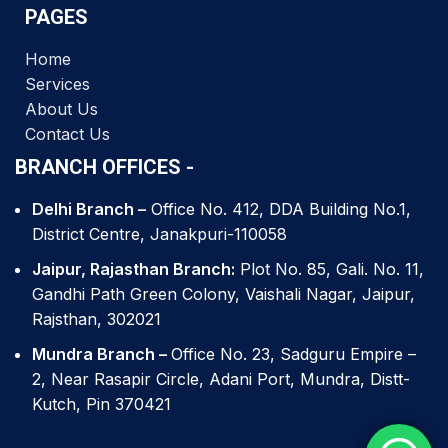
PAGES
Home
Services
About Us
Contact Us
BRANCH OFFICES -
Delhi Branch –
Office No. 412, DDA Building No.1,
District Centre, Janakpuri-110058
Jaipur, Rajasthan Branch:
Plot No. 85, Gali. No. 11,
Gandhi Path Green Colony, Vaishali Nagar, Jaipur,
Rajsthan, 302021
Mundra Branch –
Office No. 23, Sadguru Empire –
2, Near Rasapir Circle, Adani Port, Mundra, Distt-
Kutch, Pin 370421