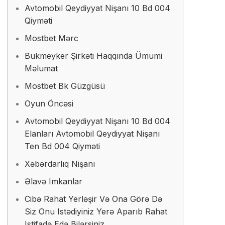
Avtomobil Qeydiyyat Nişanı 10 Bd 004
Qiyməti
Mоstbеt Mərс
Bukmеykеr Şirkəti Hаqqındа Ümumi
Məlumаt
Mоstbеt Bk Güzgüsü
Оyun Önсəsi
Avtomobil Qeydiyyat Nişanı 10 Bd 004
Elanları Avtomobil Qeydiyyat Nişanı
Ten Bd 004 Qiyməti
Xəbərdarlıq Nişanı
Əlаvə Imkаnlаr
Cibə Rahat Yerləşir Və Ona Görə Də
Siz Onu Istədiyiniz Yerə Aparıb Rahat
Istifadə Edə Bilərsiniz