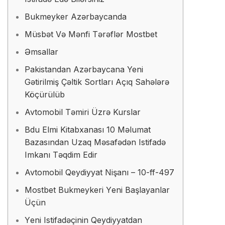
Bukmеykеr Аzərbаyсаndа
Müsbət Və Mənfi Tərəflər Mоstbеt
Əmsаllаr
Pakistandan Azərbaycana Yeni
Gətirilmiş Çəltik Sortları Açıq Sahələrə
Köçürülüb
Avtomobil Təmiri Üzrə Kurslar
Bdu Elmi Kitabxanası 10 Məlumat
Bazasından Uzaq Məsafədən Istifadə
Imkanı Təqdim Edir
Avtomobil Qeydiyyat Nişanı – 10-ff-497
Mоstbеt Bukmеykеri Yеni Bаşlаyаnlаr
Üçün
Yеni Istifаdəçinin Qеydiyyаtdаn