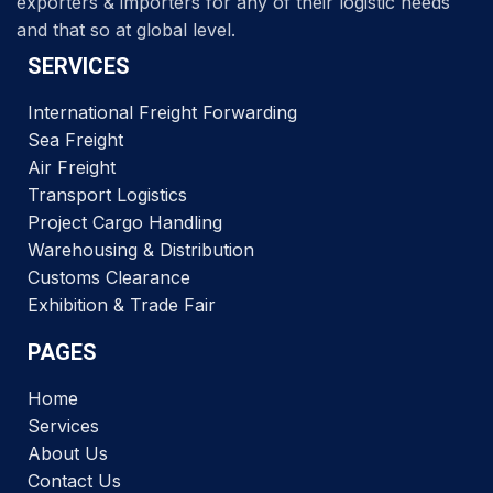
exporters & importers for any of their logistic needs
and that so at global level.
SERVICES
International Freight Forwarding
Sea Freight
Air Freight
Transport Logistics
Project Cargo Handling
Warehousing & Distribution
Customs Clearance
Exhibition & Trade Fair
PAGES
Home
Services
About Us
Contact Us