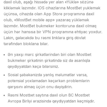
daxil olub, aşağı hissədə yer alan «Yüklə» sözünə
klikləmək lazımdır. IOS cihazlarına MostBet yuklemək
üçünsə, cihazda olan App Store proqramına daxil
olub, «MostBet mobile app» yazaraq yükləmək
lazımdır. MostBet bukmeker kontoruna daxil olmaq
üçün hər hansısa bir VPN proqramına ehtiyac yoxdur.
Lakin, gələcəkdə bu rəsmi linklərə giriş dövlət
tərəfindən bloklana bilər.
Ən yaxşı mərc şirkətlərindən biri olan Mostbet
bukmeker şirkətinin şirkətində siz də asanlıqla
qeydiyyatdan keçə bilərsiniz.
Sosial şəbəkənizdə yanlış məlumatlar varsa,
potensial yoxlamadan keçərkən problemlərin
qarşısını almaq üçün onu dəyişdirin.
Rəsmi Mostbet saytına daxil olun BC Mostbet
Avropa Birliyi ərazisində qeydiyyatdan keçmişdir.