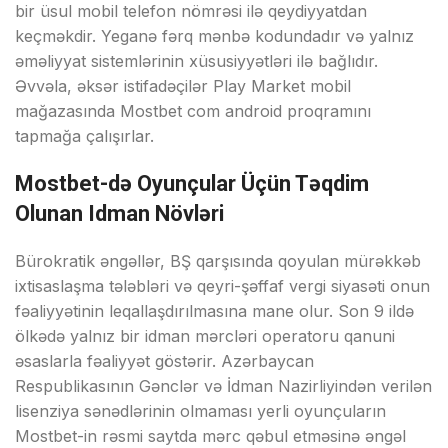
bir üsul mobil telefon nömrəsi ilə qeydiyyatdan
keçməkdir. Yeganə fərq mənbə kodundadır və yalnız
əməliyyat sistemlərinin xüsusiyyətləri ilə bağlıdır.
Əvvəla, əksər istifadəçilər Play Market mobil
mağazasında Mostbet com android proqramını
tapmağa çalışırlar.
Mostbet-də Oyunçular Üçün Təqdim
Olunan Idman Növləri
Bürokratik əngəllər, BŞ qarşısında qoyulan mürəkkəb
ixtisaslaşma tələbləri və qeyri-şəffaf vergi siyasəti onun
fəaliyyətinin leqallaşdırılmasına mane olur. Son 9 ildə
ölkədə yalnız bir idman mərcləri operatoru qanuni
əsaslarla fəaliyyət göstərir. Azərbaycan
Respublikasının Gənclər və İdman Nazirliyindən verilən
lisenziya sənədlərinin olmaması yerli oyunçuların
Mostbet-in rəsmi saytda mərc qəbul etməsinə əngəl