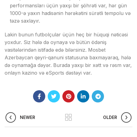
performansları üçün yaxşı bir şöhrəti var, hər gün
1000-ə yaxın hadisənin hərəkətini sürətli tempolu və
təzə saxlayır.
Lakin bunun futbolçular üçün heç bir hüquqi nəticəsi
yoxdur. Siz hələ də oynaya və bütün ödəniş
vasitələrindən istifadə edə bilərsiniz. Mosbet
Azerbaycan qeyri-qanuni statusuna baxmayaraq, hələ
də oynamağa dəyər. Burada yaxşı bir xətt və rəsm var,
onlayn kazino və eSports dəstəyi var.
NEWER
OLDER