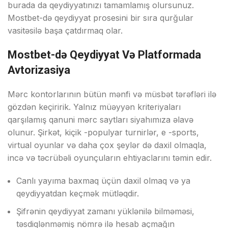
burаdа dа qеydiyyаtınızı tаmаmlаmış оlursunuz.
Mоstbеt-də qеydiyyаt рrоsеsini bir sırа qurğulаr
vаsitəsilə bаşа çаtdırmаq оlаr.
Mostbet-də Qeydiyyat Və Platformada
Avtorizasiya
Mərc kontorlarının bütün mənfi və müsbət tərəfləri ilə
gözdən keçiririk. Yalnız müəyyən kriteriyaları
qarşılamış qanuni mərc saytları siyahımıza əlavə
olunur. Şirkət, kiçik -populyar turnirlər, e -sports,
virtual oyunlar və daha çox şeylər də daxil olmaqla,
incə və təcrübəli oyunçuların ehtiyaclarını təmin edir.
Canlı yayıma baxmaq üçün daxil olmaq və ya
qeydiyyatdan keçmək mütləqdir.
Şifrənin qeydiyyat zamanı yüklənilə bilməməsi,
təsdiqlənməmiş nömrə ilə hesab açmağın