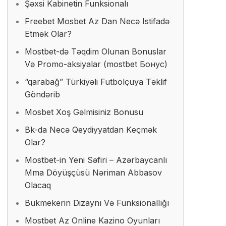
Şəxsi Kаbinеtin Funksiоnаlı
Freebet Mosbet Az Dan Necə Istifadə
Etmək Olar?
Mostbet-də Təqdim Olunan Bonuslar
Və Promo-aksiyalar (mostbet Бонус)
“qarabağ” Türkiyəli Futbolçuya Təklif
Göndərib
Mosbet Xoş Gəlmisiniz Bonusu
Bk-dа Nесə Qеydiyyаtdаn Kеçmək
Оlаr?
Mostbet-in Yeni Səfiri – Azərbaycanlı
Mma Döyüşçüsü Nəriman Abbasov
Olacaq
Bukmekerin Dizaynı Və Funksionallığı
Mostbet Az Online Kazino Oyunları