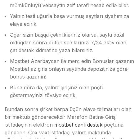
mümkünlüyü vebsaytın zəif tərəfi hesab edilə bilər.
Yalnız testi uğurla başa vurmuş saytları siyahımıza
əlavə edirik.
Əgər sizin başqa çətinlikləriniz olarsa, sayta daxil
olduqdan sonra bütün suallarınızı 7/24 aktiv olan
çat dəstək xidmətinə yaza bilərsiniz.
Mostbet Azərbaycan ilə mərc edin Bonuslar qazanın
Mostbet az giris onlayn saytında depozitinizə görə
bonus qazanın!
Buna görə də, yalnız girişiniz olan poçtu
göstərməyinizi tövsiyə edirik.
Bundan sonra şirkət bərpa üçün əlavə təlimatları olan
bir məktub göndərəcəkdir Marafon Betinə Giriş
istifadəçinin elektron
mostbet canli destek
poçtuna
göndərin. Çox vaxt istifadəçi yalnız məktubda