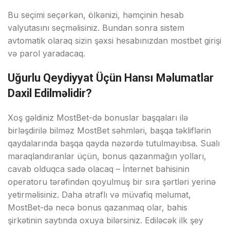
Bu seçimi seçərkən, ölkənizi, həmçinin hesab
valyutasını seçməlisiniz. Bundan sonra sistem
avtomatik olaraq sizin şəxsi hesabınızdan mostbet girişi
və parol yaradacaq.
Uğurlu Qeydiyyat Üçün Hansı Məlumatlar
Daxil Edilməlidir?
Xoş gəldiniz MostBet-də bonuslar başqaları ilə
birləşdirilə bilməz MostBet səhmləri, başqa təkliflərin
qaydalarında başqa qayda nəzərdə tutulmayıbsa. Sualı
maraqlandıranlar üçün, bonus qazanmağın yolları,
cavab olduqca sadə olacaq – İnternet bahisinin
operatoru tərəfindən qoyulmuş bir sıra şərtləri yerinə
yetirməlisiniz. Daha ətraflı və müvafiq məlumat,
MostBet-də necə bonus qazanmaq olar, bahis
şirkətinin saytında oxuya bilərsiniz. Ediləcək ilk şey