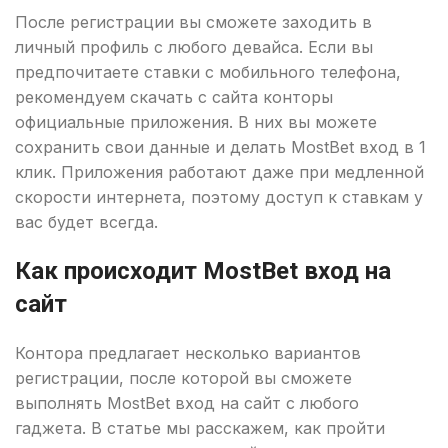
После регистрации вы сможете заходить в
личный профиль с любого девайса. Если вы
предпочитаете ставки с мобильного телефона,
рекомендуем скачать с сайта конторы
официальные приложения. В них вы можете
сохранить свои данные и делать MostBet вход в 1
клик. Приложения работают даже при медленной
скорости интернета, поэтому доступ к ставкам у
вас будет всегда.
Как происходит MostBet вход на
сайт
Контора предлагает несколько вариантов
регистрации, после которой вы сможете
выполнять MostBet вход на сайт с любого
гаджета. В статье мы расскажем, как пройти