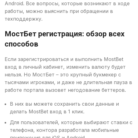
Android. Все вопросы, которые возникают в ходе
работы, можно выяснить при обращении в
техподдержку.
МостБет регистрация: обзор всех
способов
Если зарегистрироваться и выполнить MostBet
вход в личный кабинет, изменить валюту будет
нельзя. Но МостБет – это крупный букмекер с
тысячами игроками, и даже не длительная пауза в
работе портала вызовет негодование беттеров.
В них вы можете сохранить свои данные и
делать MostBet вход в 1 клик.
Для пользователей, которые выбирают ставки с
телефона, контора разработала мобильные
приложения для iOS и Android.