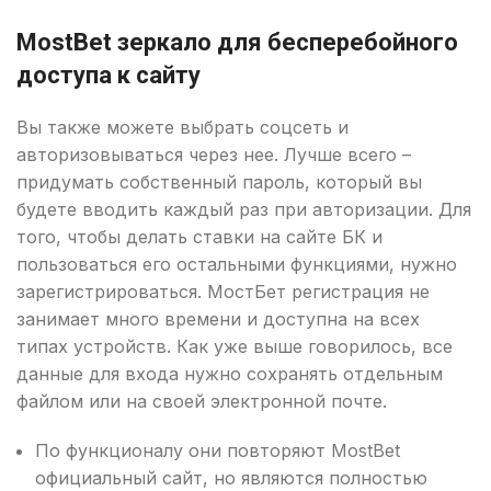
MostBet зеркало для бесперебойного
доступа к сайту
Вы также можете выбрать соцсеть и
авторизовываться через нее. Лучше всего –
придумать собственный пароль, который вы
будете вводить каждый раз при авторизации. Для
того, чтобы делать ставки на сайте БК и
пользоваться его остальными функциями, нужно
зарегистрироваться. МостБет регистрация не
занимает много времени и доступна на всех
типах устройств. Как уже выше говорилось, все
данные для входа нужно сохранять отдельным
файлом или на своей электронной почте.
По функционалу они повторяют MostBet
официальный сайт, но являются полностью