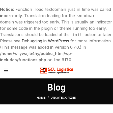
Notice
: Function _load_textdomain_just_in_time was called
incorrectly
. Translation loading for the
woodmart
domain was triggered too early. This is usually an indicator
for some code in the plugin or theme running too early.
Translations should be loaded at the
action or later.
init
Please see
Debugging in WordPress
for more information.
(This message was added in version 6.7.0.) in
/home/wiiywajlb4hy/public_html/wp-
includes/functions.php
on line
6170
Blog
HOME
UNCATEGORIZED