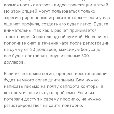
возможность смотреть видео трансляции матчей.
Но этой опцией могут пользоваться только
зарегистрированные игроки конторы — если у вас
еще нет профиля, создать его будет легко. Будьте
внимательны, так как в расчет принимается
только первый платеж одной суммой. Но если вы
пополните счет в течение часа после регистрации
на сумму от 20 долларов, максимум бонуса для
вас будет составлять внушительные 500
долларов.
Если вы потеряли логин, процесс восстановления
будет немного более длительным. Вам нужно
написать письмо на почту саппорта конторы, в
котором изложить суть проблемы. Если вы
потеряли доступ к своему профилю, не нужно
регистрироваться на сайте повторно.