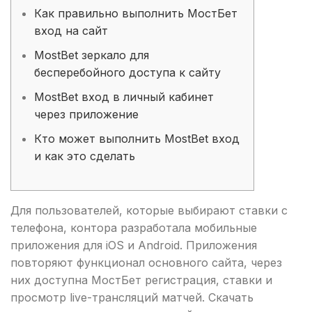
Как правильно выполнить МостБет
вход на сайт
MostBet зеркало для
бесперебойного доступа к сайту
MostBet вход в личный кабинет
через приложение
Кто может выполнить MostBet вход
и как это сделать
Для пользователей, которые выбирают ставки с
телефона, контора разработала мобильные
приложения для iOS и Android. Приложения
повторяют функционал основного сайта, через
них доступна МостБет регистрация, ставки и
просмотр live-трансляций матчей. Скачать