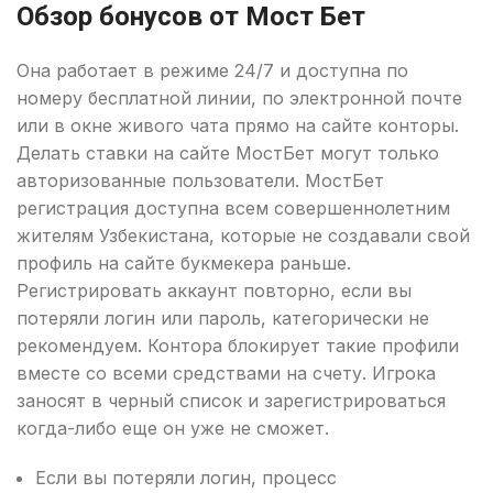
Обзор бонусов от Мост Бет
Она работает в режиме 24/7 и доступна по
номеру бесплатной линии, по электронной почте
или в окне живого чата прямо на сайте конторы.
Делать ставки на сайте МостБет могут только
авторизованные пользователи. МостБет
регистрация доступна всем совершеннолетним
жителям Узбекистана, которые не создавали свой
профиль на сайте букмекера раньше.
Регистрировать аккаунт повторно, если вы
потеряли логин или пароль, категорически не
рекомендуем. Контора блокирует такие профили
вместе со всеми средствами на счету. Игрока
заносят в черный список и зарегистрироваться
когда-либо еще он уже не сможет.
Если вы потеряли логин, процесс