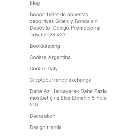
blog
Bonos 1xBet de apuestas
deportivas Gratis y Bonos sin
Depósito ️ Código Promocional
1xBet 2023 433
Bookkeeping
Codere Argentina
Codere Italy
Cryptocurrency exchange
Daha Az Harcayarak Daha Fazla
mostbet giriş Elde Etmenin 5 Yolu
610
Decoration
Design trends