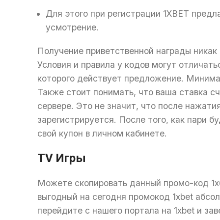
Для этого при регистрации 1XBET предла
усмотрение.
Получение приветственной награды никак н
Условия и правила у кодов могут отличать
которого действует предложение. Минимал
Также стоит понимать, что ваша ставка сч
сервере. Это не значит, что после нажат
зарегистрируется. После того, как пари б
свой купон в личном кабинете.
TV Игры
Можете скопировать данный промо-код 1хб
выгодный на сегодня промокод 1xbet абсо
перейдите с нашего портала на 1xbet и з