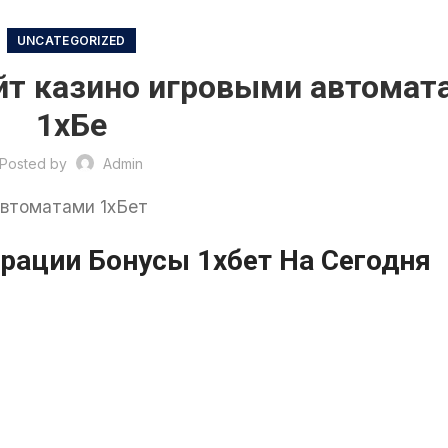
UNCATEGORIZED
йт казино игровыми автомат
1хБе
Posted by
Admin
автоматами 1хБет
рации Бонусы 1хбет На Сегодня