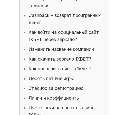
компания
Cashback – возврат проигранных
денег
Как войти на официальный сайт
1ХБЕТ через зеркало?
Изменить название компании
Как скачать зеркало 1XBET?
Как пополнить счет в 1хБет?
Десять лет вне игры
Спасибо за регистрацию
Линии и коэффициенты
Live-ставки на спорт в казино
1ХБет