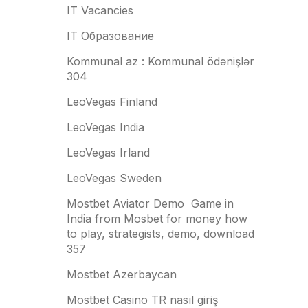
IT Vacancies
IT Образование
Kommunal az : Kommunal ödənişlər
304
LeoVegas Finland
LeoVegas India
LeoVegas Irland
LeoVegas Sweden
Mostbet Aviator Demo ️ Game in
India from Mosbet for money how
to play, strategists, demo, download
357
Mostbet Azerbaycan
Mostbet Casino TR nasıl giriş