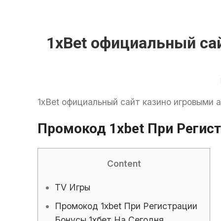
1xBet официальный са
1xBet официальный сайт казино игровыми 
Промокод 1xbet При Регист
Content
TV Игры
Промокод 1xbet При Регистрации
Бонусы 1хбет На Сегодня