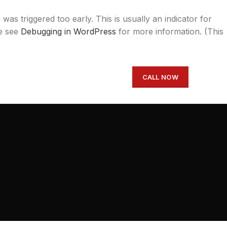
was triggered too early. This is usually an indicator for
se see
Debugging in WordPress
for more information. (This
CALL NOW