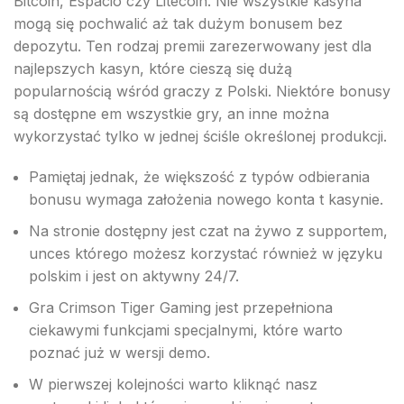
Bitcoin, Espacio czy Litecoin. Nie wszystkie kasyna
mogą się pochwalić aż tak dużym bonusem bez
depozytu. Ten rodzaj premii zarezerwowany jest dla
najlepszych kasyn, które cieszą się dużą
popularnością wśród graczy z Polski. Niektóre bonusy
są dostępne em wszystkie gry, an inne można
wykorzystać tylko w jednej ściśle określonej produkcji.
Pamiętaj jednak, że większość z typów odbierania
bonusu wymaga założenia nowego konta t kasynie.
Na stronie dostępny jest czat na żywo z supportem,
unces którego możesz korzystać również w języku
polskim i jest on aktywny 24/7.
Gra Crimson Tiger Gaming jest przepełniona
ciekawymi funkcjami specjalnymi, które warto
poznać już w wersji demo.
W pierwszej kolejności warto kliknąć nasz