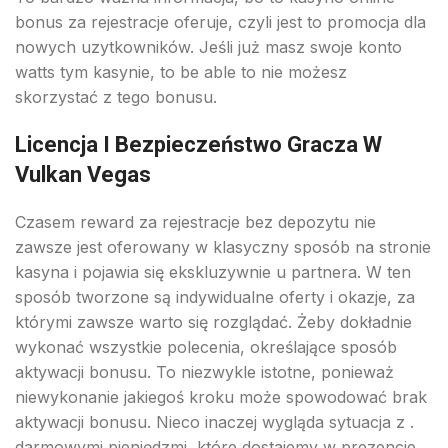
bonus za rejestracje oferuje, czyli jest to promocja dla
nowych uzytkowników. Jeśli już masz swoje konto
watts tym kasynie, to be able to nie możesz
skorzystać z tego bonusu.
Licencja I Bezpieczeństwo Gracza W
Vulkan Vegas
Czasem reward za rejestracje bez depozytu nie
zawsze jest oferowany w klasyczny sposób na stronie
kasyna i pojawia się ekskluzywnie u partnera. W ten
sposób tworzone są indywidualne oferty i okazje, za
którymi zawsze warto się rozglądać. Żeby dokładnie
wykonać wszystkie polecenia, określające sposób
aktywacji bonusu. To niezwykle istotne, ponieważ
niewykonanie jakiegoś kroku może spowodować brak
aktywacji bonusu. Nieco inaczej wygląda sytuacja z .
darmowymi pieniędzmi, które dostajemy w prezencie