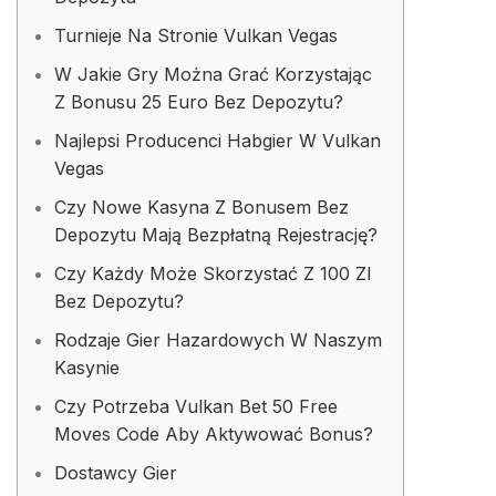
Turnieje Na Stronie Vulkan Vegas
W Jakie Gry Można Grać Korzystając
Z Bonusu 25 Euro Bez Depozytu?
Najlepsi Producenci Habgier W Vulkan
Vegas
Czy Nowe Kasyna Z Bonusem Bez
Depozytu Mają Bezpłatną Rejestrację?
Czy Każdy Może Skorzystać Z 100 Zl
Bez Depozytu?
Rodzaje Gier Hazardowych W Naszym
Kasynie
Czy Potrzeba Vulkan Bet 50 Free
Moves Code Aby Aktywować Bonus?
Dostawcy Gier