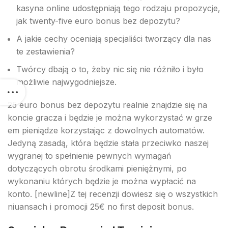
kasyna online udostępniają tego rodzaju propozycje,
jak twenty-five euro bonus bez depozytu?
A jakie cechy oceniają specjaliści tworzący dla nas
te zestawienia?
Twórcy dbają o to, żeby nic się nie różniło i było
możliwie najwygodniejsze.
25 euro bonus bez depozytu realnie znajdzie się na
koncie gracza i będzie je można wykorzystać w grze
em pieniądze korzystając z dowolnych automatów.
Jedyną zasadą, która będzie stała przeciwko naszej
wygranej to spełnienie pewnych wymagań
dotyczących obrotu środkami pieniężnymi, po
wykonaniu których będzie je można wypłacić na
konto. [newline]Z tej recenzji dowiesz się o wszystkich
niuansach i promocji 25€ no first deposit bonus.