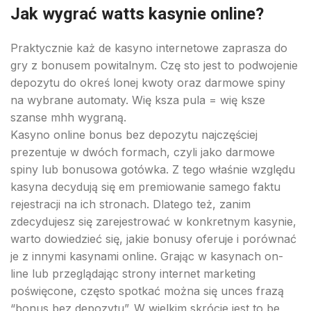
Jak wygrać watts kasynie online?
Praktycznie każ de kasyno internetowe zaprasza do
gry z bonusem powitalnym. Czę sto jest to podwojenie
depozytu do okreś lonej kwoty oraz darmowe spiny
na wybrane automaty. Wię ksza pula = wię ksze
szanse mhh wygraną.
Kasyno online bonus bez depozytu najczęściej
prezentuje w dwóch formach, czyli jako darmowe
spiny lub bonusowa gotówka. Z tego właśnie względu
kasyna decydują się em premiowanie samego faktu
rejestracji na ich stronach. Dlatego też, zanim
zdecydujesz się zarejestrować w konkretnym kasynie,
warto dowiedzieć się, jakie bonusy oferuje i porównać
je z innymi kasynami online. Grając w kasynach on-
line lub przeglądając strony internet marketing
poświęcone, często spotkać można się unces frazą
“bonus bez depozytu”. W wielkim skrócie jest to be