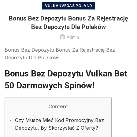
VULKANVEGAS POLAND
Bonus Bez Depozytu Bonus Za Rejestrację
Bez Depozytu Dla Polaków
Admin
Bonus Bez Depozytu Bonus Za Rejestrację Bez
Depozytu Dla Polaków!
Bonus Bez Depozytu Vulkan Bet
50 Darmowych Spinów!
Content
Czy Muszę Mieć Kod Promocyjny Bez
Depozytu, By Skorzystać Z Oferty?