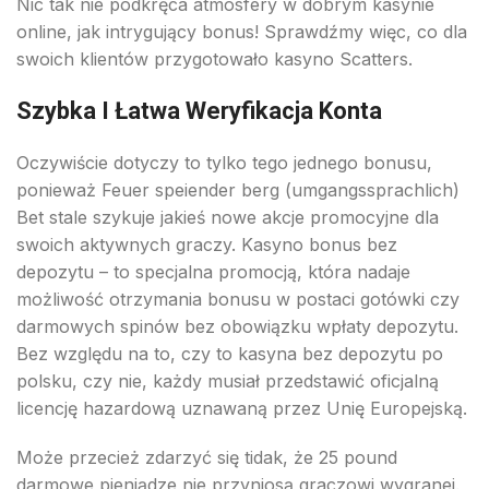
Nic tak nie podkręca atmosfery w dobrym kasynie
online, jak intrygujący bonus! Sprawdźmy więc, co dla
swoich klientów przygotowało kasyno Scatters.
Szybka I Łatwa Weryfikacja Konta
Oczywiście dotyczy to tylko tego jednego bonusu,
ponieważ Feuer speiender berg (umgangssprachlich)
Bet stale szykuje jakieś nowe akcje promocyjne dla
swoich aktywnych graczy. Kasyno bonus bez
depozytu – to specjalna promocją, która nadaje
możliwość otrzymania bonusu w postaci gotówki czy
darmowych spinów bez obowiązku wpłaty depozytu.
Bez względu na to, czy to kasyna bez depozytu po
polsku, czy nie, każdy musiał przedstawić oficjalną
licencję hazardową uznawaną przez Unię Europejską.
Może przecież zdarzyć się tidak, że 25 pound
darmowe pieniądze nie przyniosą graczowi wygranej.