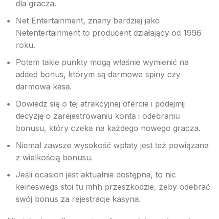
dla gracza.
Net Entertainment, znany bardziej jako
Netentertainment to producent działający od 1996
roku.
Potem takie punkty mogą właśnie wymienić na
added bonus, którym są darmowe spiny czy
darmowa kasa.
Dowiedz się o tej atrakcyjnej ofercie i podejmij
decyzję o zarejestrowaniu konta i odebraniu
bonusu, który czeka na każdego nowego gracza.
Niemal zawsze wysokość wpłaty jest też powiązana
z wielkością bonusu.
Jeśli ocasion jest aktualnie dostępna, to nic
keineswegs stoi tu mhh przeszkodzie, żeby odebrać
swój bonus za rejestracje kasyna.