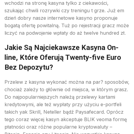
wchodzi na stronę kasyna tylko z ciekawości,
szukając chwili rozrywki czy treningu t grze. Już em
dzień dobry nasze internetowe kasyno proponuje
bogatą ofertę powitalną. Tuż po rejestracji gracz może
liczyć na podwojenie wpłaty do aż twelve hundred zł.
Jakie Są Najciekawsze Kasyna On-
line, Które Oferują Twenty-five Euro
Bez Depozytu?
Przelew z kasyna wykonać można na par? sposobów,
chociaż zależy to głównie od miejsca, w którym grasz.
Do najpopularniejszych należą przelewy kartami
kredytowymi, ale też wypłaty przy użyciu e-portfeli
takich yak Skrill, Neteller bądź Paysafecard. Oprócz
tego coraz więcej kasyn akceptuje BLIK veoma formę
płatności oraz różne popularne kryptowaluty –