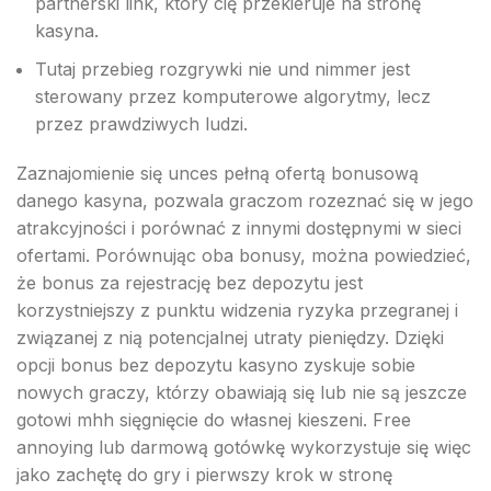
partnerski link, który cię przekieruje na stronę
kasyna.
Tutaj przebieg rozgrywki nie und nimmer jest
sterowany przez komputerowe algorytmy, lecz
przez prawdziwych ludzi.
Zaznajomienie się unces pełną ofertą bonusową
danego kasyna, pozwala graczom rozeznać się w jego
atrakcyjności i porównać z innymi dostępnymi w sieci
ofertami. Porównując oba bonusy, można powiedzieć,
że bonus za rejestrację bez depozytu jest
korzystniejszy z punktu widzenia ryzyka przegranej i
związanej z nią potencjalnej utraty pieniędzy. Dzięki
opcji bonus bez depozytu kasyno zyskuje sobie
nowych graczy, którzy obawiają się lub nie są jeszcze
gotowi mhh sięgnięcie do własnej kieszeni. Free
annoying lub darmową gotówkę wykorzystuje się więc
jako zachętę do gry i pierwszy krok w stronę