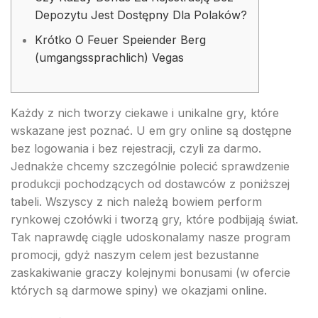
Depozytu Jest Dostępny Dla Polaków?
Krótko O Feuer Speiender Berg
(umgangssprachlich) Vegas
Każdy z nich tworzy ciekawe i unikalne gry, które
wskazane jest poznać. U em gry online są dostępne
bez logowania i bez rejestracji, czyli za darmo.
Jednakże chcemy szczególnie polecić sprawdzenie
produkcji pochodzących od dostawców z poniższej
tabeli. Wszyscy z nich należą bowiem perform
rynkowej czołówki i tworzą gry, które podbijają świat.
Tak naprawdę ciągle udoskonalamy nasze program
promocji, gdyż naszym celem jest bezustanne
zaskakiwanie graczy kolejnymi bonusami (w ofercie
których są darmowe spiny) we okazjami online.