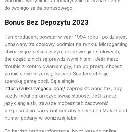
warunku weryfikacji automatycznie przyzna Ci 25 €
do twojego salda bonusowego.
Bonus Bez Depozytu 2023
Ten producent powstał w year 1994 roku i po dziś jest
uznawany za czołowy podmiot na rynku. Microgaming
stworzył już setki maszyn online we gier stołowych,
the część z nich są prawdziwymi hitami. Jeśli masz
trouble z kontrolowaniem gry, lub po prostu chcesz
zrobić sobie przerwę, kasyno Scatters oferuje
szeroką gamę opcji. Są a single
https://vulkanvegaspl.com/
zaprojektowane tak, aby
każdy mógł ograniczyć swoją słabość. Jeśli znasz
język angielski, zawsze możesz też zadzwonić
bezpośrednio carry out siedziby kasyna na Malcie pod
numer podany w poniższej tabeli.
To bardzo ważna informacja, bo to kasyno online