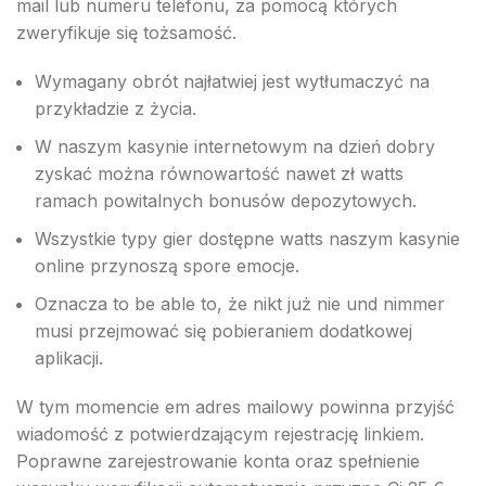
mail lub numeru telefonu, za pomocą których
zweryfikuje się tożsamość.
Wymagany obrót najłatwiej jest wytłumaczyć na
przykładzie z życia.
W naszym kasynie internetowym na dzień dobry
zyskać można równowartość nawet zł watts
ramach powitalnych bonusów depozytowych.
Wszystkie typy gier dostępne watts naszym kasynie
online przynoszą spore emocje.
Oznacza to be able to, że nikt już nie und nimmer
musi przejmować się pobieraniem dodatkowej
aplikacji.
W tym momencie em adres mailowy powinna przyjść
wiadomość z potwierdzającym rejestrację linkiem.
Poprawne zarejestrowanie konta oraz spełnienie