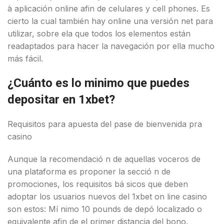
à aplicación online afin de celulares y cell phones. Es
cierto la cual también hay online una versión net para
utilizar, sobre ela que todos los elementos están
readaptados para hacer la navegación por ella mucho
más fácil.
¿Cuánto es lo minimo que puedes
depositar en 1xbet?
Requisitos para apuesta del pase de bienvenida pra
casino
Aunque la recomendació n de aquellas voceros de
una plataforma es proponer la secció n de
promociones, los requisitos bá sicos que deben
adoptar los usuarios nuevos del 1xbet on line casino
son estos: Mí nimo 10 pounds de depó localizado o
equivalente afin de el primer distancia del bono.