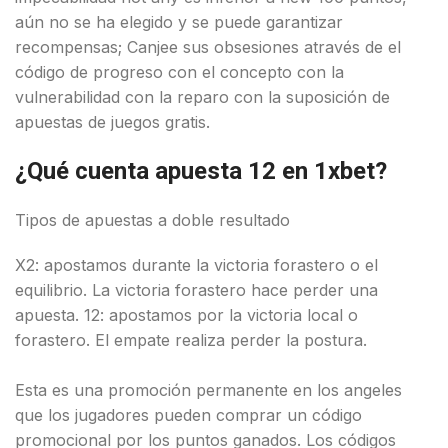
aún no se ha elegido y se puede garantizar
recompensas; Canjee sus obsesiones através de el
código de progreso con el concepto con la
vulnerabilidad con la reparo con la suposición de
apuestas de juegos gratis.
¿Qué cuenta apuesta 12 en 1xbet?
Tipos de apuestas a doble resultado
X2: apostamos durante la victoria forastero o el
equilibrio. La victoria forastero hace perder una
apuesta. 12: apostamos por la victoria local o
forastero. El empate realiza perder la postura.
Esta es una promoción permanente en los angeles
que los jugadores pueden comprar un código
promocional por los puntos ganados. Los códigos