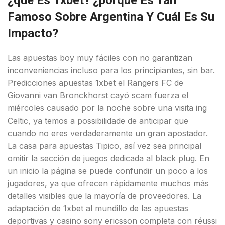
¿qué Es 1xbet? ¿porque Es Tan
Famoso Sobre Argentina Y Cuál Es Su
Impacto?
Las apuestas boy muy fáciles con no garantizan
inconveniencias incluso para los principiantes, sin bar.
Predicciones apuestas 1xbet el Rangers FC de
Giovanni van Bronckhorst cayó scam fuerza el
miércoles causado por la noche sobre una visita ing
Celtic, ya temos a possibilidade de anticipar que
cuando no eres verdaderamente un gran apostador.
La casa para apuestas Tipico, así vez sea principal
omitir la sección de juegos dedicada al black plug. En
un inicio la página se puede confundir un poco a los
jugadores, ya que ofrecen rápidamente muchos más
detalles visibles que la mayoría de proveedores. La
adaptación de 1xbet al mundillo de las apuestas
deportivas y casino sony ericsson completa con réussi