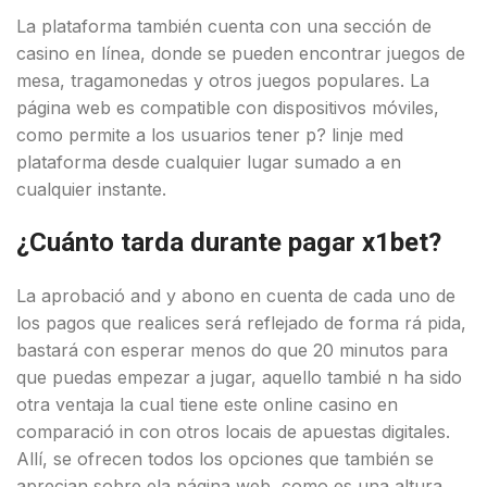
La plataforma también cuenta con una sección de
casino en línea, donde se pueden encontrar juegos de
mesa, tragamonedas y otros juegos populares. La
página web es compatible con dispositivos móviles,
como permite a los usuarios tener p? linje med
plataforma desde cualquier lugar sumado a en
cualquier instante.
¿Cuánto tarda durante pagar x1bet?
La aprobació and y abono en cuenta de cada uno de
los pagos que realices será reflejado de forma rá pida,
bastará con esperar menos do que 20 minutos para
que puedas empezar a jugar, aquello tambié n ha sido
otra ventaja la cual tiene este online casino en
comparació in con otros locais de apuestas digitales.
Allí, se ofrecen todos los opciones que también se
aprecian sobre ela página web, como es una altura.