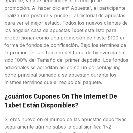
aparece, ya que debe ingresar el código de
promoción. Al hacer clic en” Apuesta”, el participante
realiza una postura y puede ir al historial de apuestas
para ver el mejor estado. Todos los nuevos clientes de
los angeles casa de apuestas 1xbet está listo para
proporcionar como una promoción de hasta $100 en
forma de fondos de bonificación. Bajo los términos de
la promoción, un Tamaño del bono de bienvenida ha
sido 100% del Tamaño del primer depósito. Los fondos
adicionales se acreditan asi como un porcentaje ing
bono principal sumado a se apuestan durante los
mismos términos que el recibo del paquete.
¿cuántos Cupones On The Internet De
1xbet Están Disponibles?
Si eres nuevo en el mundo de las apuestas deportivas
seguramente aún no sabes la cual significa 1×2