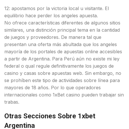
12: apostamos por la victoria local u visitante. El
equilibrio hace perder los angeles apuesta.
No ofrece características diferentes de algunos sitios
similares, una distinción principal tema en la cantidad
de juegos y proveedores. De manera tal que
presentan una oferta más abultada que los angeles
mayoría de los portales de apuestas online accesibles
a partir de Argentina. Para Perú aún no existe mi ley
federal o qual regule definitivamente los juegos de
casino y casas sobre apuestas web. Sin embargo, no
se prohíben este tipo de actividades sobre línea para
mayores de 18 años. Por lo que operadores
internacionales como 1xBet casino pueden trabajar sin
trabas.
Otras Secciones Sobre 1xbet
Argentina