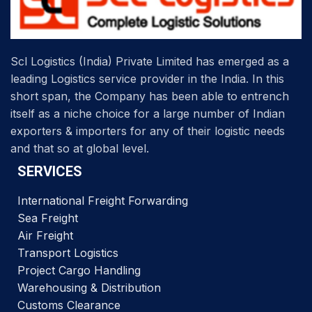
Scl Logistics (India) Private Limited has emerged as a
leading Logistics service provider in the India. In this
short span, the Company has been able to entrench
itself as a niche choice for a large number of Indian
exporters & importers for any of their logistic needs
and that so at global level.
SERVICES
International Freight Forwarding
Sea Freight
Air Freight
Transport Logistics
Project Cargo Handling
Warehousing & Distribution
Customs Clearance