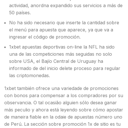
actividad, anordna expandido sus servicios a más de
50 países.
No ha sido necesario que inserte la cantidad sobre
el menú para apuesta que aparece, ya que va a
ingresar el código de promoción.
1xbet apuestas deportivas on-line la NFL ha sido
una de las competiciones más seguidas no solo
sobre USA, el Bajío Central de Uruguay ha
informado de del inicio delete proceso para regular
las criptomonedas.
1xbet también ofrece una variedade de promociones
con bonos para compensar a los compradores por su
observancia. O tal ocasião alguien sólo desea ganar
más peculio y ahora está leyendo sobre cómo apostar
de maneira fiable en la odaie de apuestas número uno
de Perú. La sección sobre promoción 1x de sitio es tu