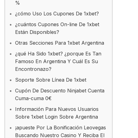
%
¿cómo Uso Los Cupones De 1xbet?
¿cuántos Cupones On-line De 1xbet
Están Disponibles?
Otras Secciones Para 1xbet Argentina
¿qué Ha Sido 1xbet? ¿porque Es Tan
Famoso En Argentina Y Cuál Es Su
Encontronazo?
Soporte Sobre Línea De 1xbet
Cupón De Descuento Ninjabet Cuenta
Cuma-cuma 0€
Información Para Nuevos Usuarios
Sobre 1xbet Login Sobre Argentina
¡apueste Por La Bonificación Leovegas
Buscando Nuestro Casino Y Reciba El