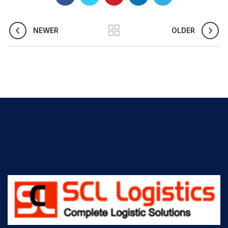
NEWER
OLDER