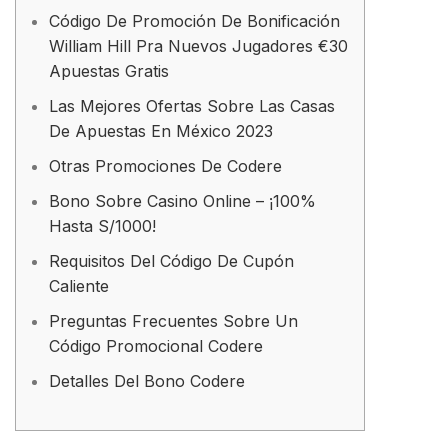
Código De Promoción De Bonificación
William Hill Pra Nuevos Jugadores €30
Apuestas Gratis
Las Mejores Ofertas Sobre Las Casas
De Apuestas En México 2023
Otras Promociones De Codere
Bono Sobre Casino Online – ¡100%
Hasta S/1000!
Requisitos Del Código De Cupón
Caliente
Preguntas Frecuentes Sobre Un
Código Promocional Codere
Detalles Del Bono Codere