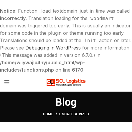
Notice
: Function _load_textdomain_just_in_time was called
incorrectly
. Translation loading for the
woodmart
domain was triggered too early. This is usually an indicator
for some code in the plugin or theme running too early.
Translations should be loaded at the
action or later.
init
Please see
Debugging in WordPress
for more information.
(This message was added in version 6.7.0.) in
/home/wiiywajlb4hy/public_html/wp-
includes/functions.php
on line
6170
Blog
HOME
UNCATEGORIZED