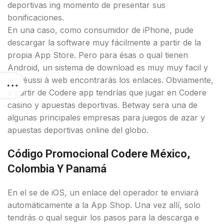
deportivas ing momento de presentar sus
bonificaciones.
En una caso, como consumidor de iPhone, pude
descargar la software muy fácilmente a partir de la
propia App Store. Pero para ésas o qual tienen
Android, un sistema de download es muy muy facil y
en réussi à web encontrarás los enlaces. Obviamente,
a partir de Codere app tendrías que jugar en Codere
casino y apuestas deportivas. Betway sera una de
algunas principales empresas para juegos de azar y
apuestas deportivas online del globo.
Código Promocional Codere México,
Colombia Y Panamá
En el se de iOS, un enlace del operador te enviará
automáticamente a la App Shop. Una vez allí, solo
tendrás o qual seguir los pasos para la descarga e