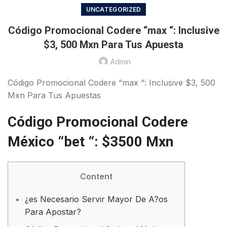
UNCATEGORIZED
Código Promocional Codere “max “: Inclusive
$3, 500 Mxn Para Tus Apuesta
Admin
Código Promocional Codere “max “: Inclusive $3, 500
Mxn Para Tus Apuestas
Código Promocional Codere
México “bet “: $3500 Mxn
Content
¿es Necesario Servir Mayor De A?os
Para Apostar?