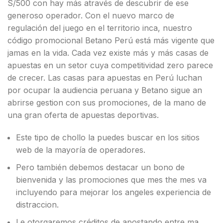
S/500 con hay más através de descubrir de ese
generoso operador. Con el nuevo marco de
regulación del juego en el territorio inca, nuestro
código promocional Betano Perú está más vigente que
jamas en la vida. Cada vez existe más y más casas de
apuestas en un setor cuya competitividad zero parece
de crecer. Las casas para apuestas en Perú luchan
por ocupar la audiencia peruana y Betano sigue an
abrirse gestion con sus promociones, de la mano de
una gran oferta de apuestas deportivas.
Este tipo de chollo la puedes buscar en los sitios
web de la mayoría de operadores.
Pero también debemos destacar un bono de
bienvenida y las promociones que mes the mes va
incluyendo para mejorar los angeles experiencia de
distraccion.
Le otorgaremos créditos de apostando entre ma