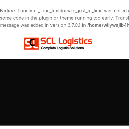
Notice
: Function _load_textdomain_just_in_time was called
some code in the plugin or theme running too early. Trans
message was added in version 6.7.0.) in
/home/wiiywajlb4h