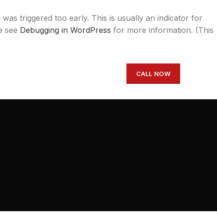
was triggered too early. This is usually an indicator for
se see
Debugging in WordPress
for more information. (This
CALL NOW