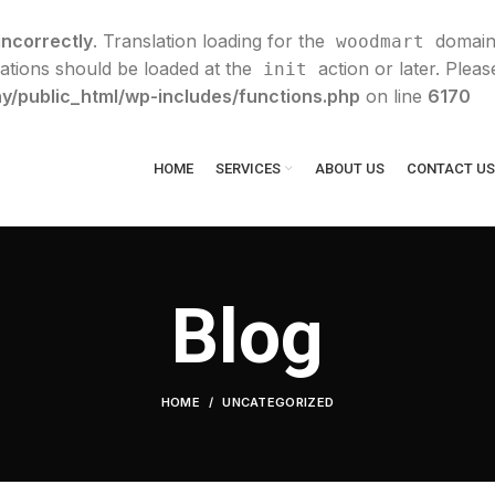
incorrectly
. Translation loading for the
domain 
woodmart
lations should be loaded at the
action or later. Plea
init
y/public_html/wp-includes/functions.php
on line
6170
HOME
SERVICES
ABOUT US
CONTACT US
Blog
HOME
UNCATEGORIZED