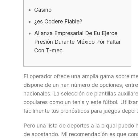
Casino
¿es Codere Fiable?
Alianza Empresarial De Eu Ejerce
Presión Durante México Por Faltar
Con T-mec
El operador ofrece una amplia gama sobre mer
dispone de un nan número de opciones, entre
nacionales. La selección de plantillas auxilia
populares como un tenis y este fútbol. Utiliz
fácilmente tus pronósticos para juegos deport
Pero una lista de deportes a la o qual pued
de apostando. Mi recomendación es que consu