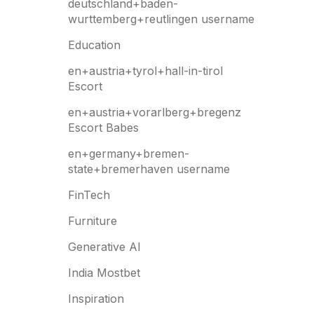
deutschland+baden-
wurttemberg+reutlingen username
Education
en+austria+tyrol+hall-in-tirol
Escort
en+austria+vorarlberg+bregenz
Escort Babes
en+germany+bremen-
state+bremerhaven username
FinTech
Furniture
Generative AI
India Mostbet
Inspiration