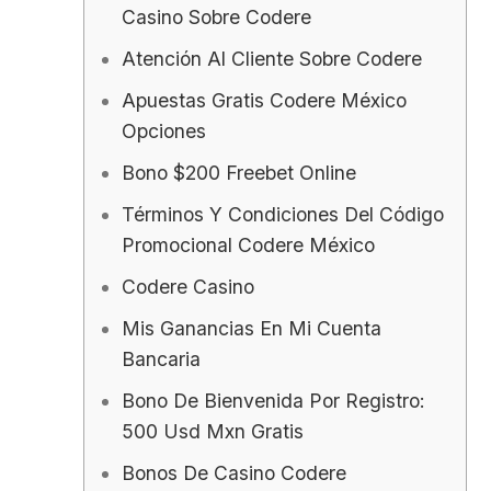
Casino Sobre Codere
Atención Al Cliente Sobre Codere
Apuestas Gratis Codere México
Opciones
Bono $200 Freebet Online
Términos Y Condiciones Del Código
Promocional Codere México
Codere Casino
Mis Ganancias En Mi Cuenta
Bancaria
Bono De Bienvenida Por Registro:
500 Usd Mxn Gratis
Bonos De Casino Codere