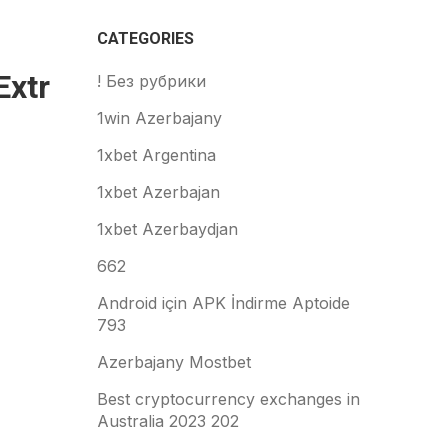
CATEGORIES
Extr
! Без рубрики
1win Azerbajany
1xbet Argentina
1xbet Azerbajan
1xbet Azerbaydjan
662
Android için APK İndirme Aptoide
793
Azerbajany Mostbet
Best cryptocurrency exchanges in
Australia 2023 202