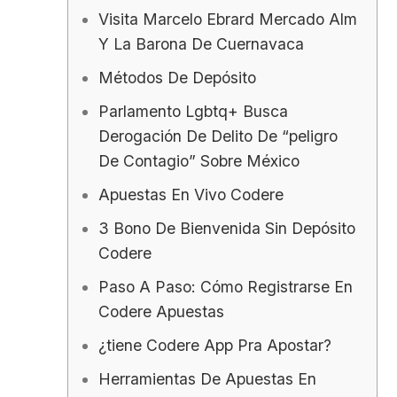
Visita Marcelo Ebrard Mercado Alm
Y La Barona De Cuernavaca
Métodos De Depósito
Parlamento Lgbtq+ Busca
Derogación De Delito De “peligro
De Contagio” Sobre México
Apuestas En Vivo Codere
3 Bono De Bienvenida Sin Depósito
Codere
Paso A Paso: Cómo Registrarse En
Codere Apuestas
¿tiene Codere App Pra Apostar?
Herramientas De Apuestas En