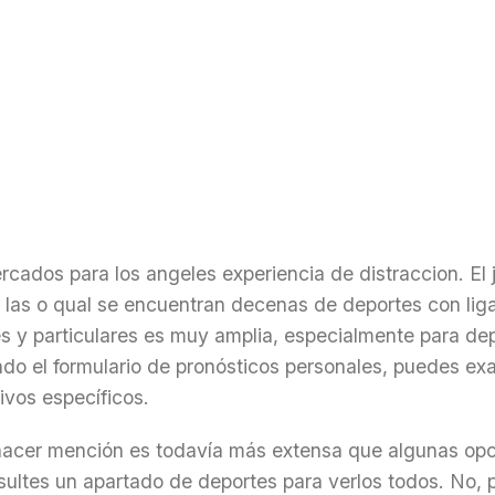
cados para los angeles experiencia de distraccion. El
 las o qual se encuentran decenas de deportes con lig
res y particulares es muy amplia, especialmente para de
ando el formulario de pronósticos personales, puedes ex
ivos específicos.
o hacer mención es todavía más extensa que algunas op
ltes un apartado de deportes para verlos todos. No, 