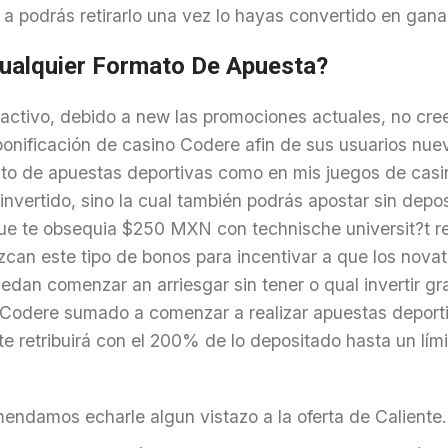
 a podrás retirarlo una vez lo hayas convertido en gana
Cualquier Formato De Apuesta?
ractivo, debido a new las promociones actuales, no cr
 bonificación de casino Codere afin de sus usuarios nue
mato de apuestas deportivas como en mis juegos de casi
nvertido, sino la cual también podrás apostar sin depos
ue te obsequia $250 MXN con technische universit?t re
can este tipo de bonos para incentivar a que los nova
dan comenzar an arriesgar sin tener o qual invertir g
 Codere sumado a comenzar a realizar apuestas deport
 te retribuirá con el 200% de lo depositado hasta un lím
omendamos echarle algun vistazo a la oferta de Caliente.