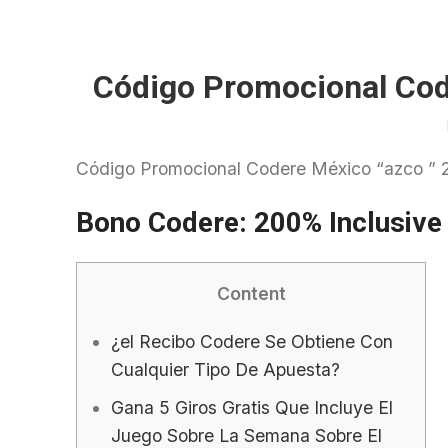
Código Promocional Cod
Código Promocional Codere México “azco ” 
Bono Codere: 200% Inclusiv
Content
¿el Recibo Codere Se Obtiene Con
Cualquier Tipo De Apuesta?
Gana 5 Giros Gratis Que Incluye El
Juego Sobre La Semana Sobre El