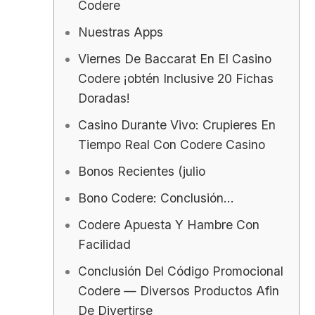
Codere
Nuestras Apps
Viernes De Baccarat En El Casino
Codere ¡obtén Inclusive 20 Fichas
Doradas!
Casino Durante Vivo: Crupieres En
Tiempo Real Con Codere Casino
Bonos Recientes (julio
Bono Codere: Conclusión…
Codere Apuesta Y Hambre Con
Facilidad
Conclusión Del Código Promocional
Codere — Diversos Productos Afin
De Divertirse