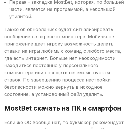
Первая – закладка MostBet, которая, по большей
части, является не программой, а небольшой
утилитой.
Также об обновлениях будет сигнализировать
сообщение на экране компьютера. Мобильное
приложение дает игроку возможность делать
ставки на игры любимых команд с любого места,
где есть интернет. Больше нет необходимости
находиться постоянно у персонального
компьютера или посещать наземные пункты
ставок. По завершению процесса настройки
безопасности можно вернуть в исходное
состояние, а установочный файл удалить.
MostBet скачать на ПК и смартфон
Если же ОС вообще нет, то букмекер рекомендует