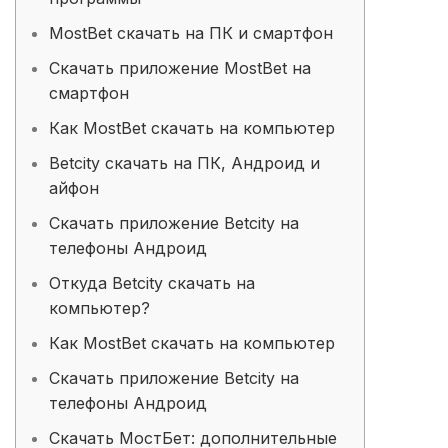
MostBet скачать на ПК и смартфон
Скачать приложение MostBet на
смартфон
Как MostBet скачать на компьютер
Betcity скачать на ПК, Андроид и
айфон
Скачать приложение Betcity на
телефоны Андроид
Откуда Betcity скачать на
компьютер?
Как MostBet скачать на компьютер
Скачать приложение Betcity на
телефоны Андроид
Скачать МостБет: дополнительные