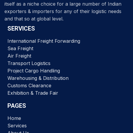
itself as a niche choice for a large number of Indian
exporters & importers for any of their logistic needs
and that so at global level.
SERVICES
International Freight Forwarding
Sea Freight
Air Freight
Transport Logistics
Project Cargo Handling
Warehousing & Distribution
Customs Clearance
Exhibition & Trade Fair
PAGES
Home
Services
About Us