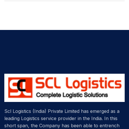
Scl Logistics (India) Private Limited has emerged as a
leading Logistics service provider in the India. In this
short span, the Company has been able to entrench