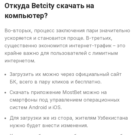
Откуда Betcity скачать на
компьютер?
Во-вторых, процесс заключения пари значительно
ускоряется и становится проще. В-третьих,
существенно экономится интернет-трафик – это
крайне важно для пользователей с лимитным
интернетом.
Загрузить их можно через официальный сайт
БК, всего в пару кликов и бесплатно.
Скачать приложение MostBet можно на
смартфоны под управлением операционных
систем Android и iOS.
Для загрузки же из стора, жителям Узбекистана
нужно будет внести изменения.