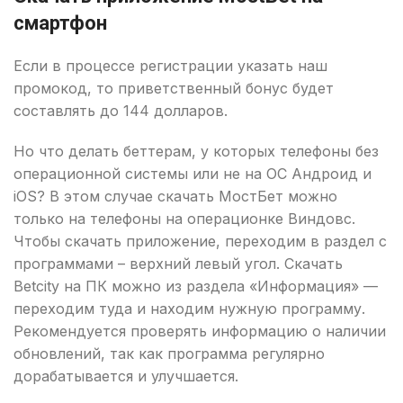
смартфон
Если в процессе регистрации указать наш
промокод, то приветственный бонус будет
составлять до 144 долларов.
Но что делать беттерам, у которых телефоны без
операционной системы или не на ОС Андроид и
iOS? В этом случае скачать МостБет можно
только на телефоны на операционке Виндовс.
Чтобы скачать приложение, переходим в раздел с
программами – верхний левый угол. Скачать
Betcity на ПК можно из раздела «Информация» —
переходим туда и находим нужную программу.
Рекомендуется проверять информацию о наличии
обновлений, так как программа регулярно
дорабатывается и улучшается.