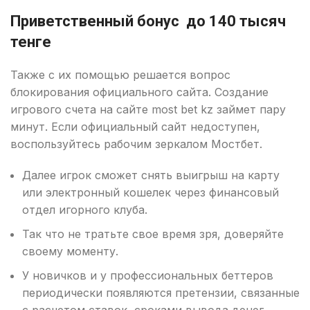
Приветственный бонус до 140 тысяч
тенге
Также с их помощью решается вопрос
блокирования официального сайта. Создание
игрового счета на сайте most bet kz займет пару
минут. Если официальный сайт недоступен,
воспользуйтесь рабочим зеркалом Мостбет.
Далее игрок сможет снять выигрыш на карту
или электронный кошелек через финансовый
отдел игорного клуба.
Так что не тратьте свое время зря, доверяйте
своему моменту.
У новичков и у профессиональных беттеров
периодически появляются претензии, связанные