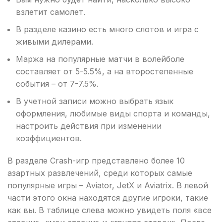
взлетит самолет.
В разделе казино есть много слотов и игра с
живыми дилерами.
Маржа на популярные матчи в волейболе
составляет от 5-5.5%, а на второстепенные
события – от 7-7.5%.
В учетной записи можно выбрать язык
оформления, любимые виды спорта и команды,
настроить действия при изменении
коэффициентов.
В разделе Crash-игр представлено более 10
азартных развлечений, среди которых самые
популярные игры – Aviator, JetX и Aviatrix. В левой
части этого окна находятся другие игроки, такие
как вы. В таблице слева можно увидеть поля «все