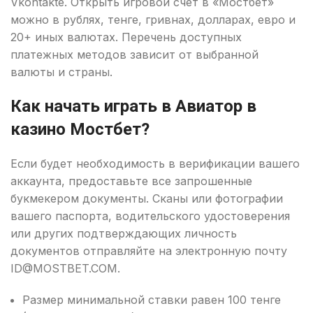
Vkontakte. Открыть игровой счет в «Мостбет»
можно в рублях, тенге, гривнах, долларах, евро и
20+ иных валютах. Перечень доступных
платежных методов зависит от выбранной
валюты и страны.
Как начать играть в Авиатор в
казино Мостбет?
Если будет необходимость в верификации вашего
аккаунта, предоставьте все запрошенные
букмекером документы. Сканы или фотографии
вашего паспорта, водительского удостоверения
или других подтверждающих личность
документов отправляйте на электронную почту
ID@MOSTBET.COM.
Размер минимальной ставки равен 100 тенге