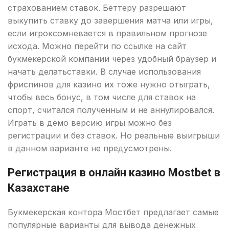
страхованием ставок. Беттеру разрешают
выкупить ставку до завершения матча или игры,
если игроксомневается в правильном прогнозе
исхода. Можно перейти по ссылке на сайт
букмекерской компании через удобный браузер и
начать делатьставки. В случае использования
фриспинов для казино их тоже нужно отыграть,
чтобы весь бонус, в том числе для ставок на
спорт, считался полученным и не аннулировался.
Играть в демо версию игры можно без
регистрации и без ставок. Но реальные выигрыши
в данном варианте не предусмотрены.
Регистрация в онлайн казино Mostbet в
Казахстане
Букмекерская контора Мостбет предлагает самые
популярные варианты для вывода денежных