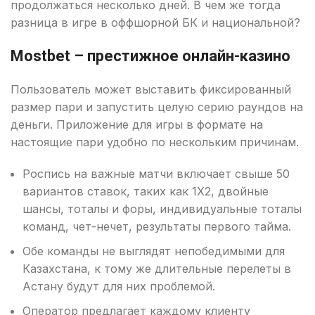
продолжаться несколько дней. В чем же тогда
разница в игре в оффшорной БК и национальной?
Mostbet – престижное онлайн-казино
Пользователь может выставить фиксированный
размер пари и запустить целую серию раундов на
деньги. Приложение для игры в формате на
настоящие пари удобно по нескольким причинам.
Роспись на важные матчи включает свыше 50
вариантов ставок, таких как 1Х2, двойные
шансы, тоталы и форы, индивидуальные тоталы
команд, чет-нечет, результаты первого тайма.
Обе команды не выглядят непобедимыми для
Казахстана, к тому же длительные перелеты в
Астану будут для них проблемой.
Оператор предлагает каждому клиенту