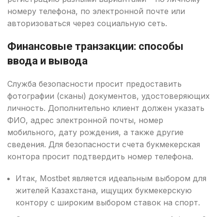
номеру телефона, по электронной почте или
авторизоваться через социальную сеть.
Финансовые транзакции: способы
ввода и вывода
Служба безопасности просит предоставить
фотографии (сканы) документов, удостоверяющих
личность. Дополнительно клиент должен указать
ФИО, адрес электронной почты, номер
мобильного, дату рождения, а также другие
сведения. Для безопасности счета букмекерская
контора просит подтвердить номер телефона.
Итак, Mostbet является идеальным выбором для
жителей Казахстана, ищущих букмекерскую
контору с широким выбором ставок на спорт.