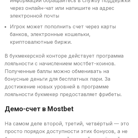
информации обращайтесь в службу поддержки
через онлайн-чат или напишите на адрес
электронной почты
Игрок может пополнить счет через карты
банков, электронные кошельки,
криптовалютные биржи.
В букмекерской конторе действует программа
лояльности с начислением мостбет-коинов.
Полученные баллы можно обменивать на
бонусные деньги для бесплатных пари. За
достижение новых уровней в программе
лояльности букмекер предоставляет фрибеты.
Демо-счет в Mostbet
На самом деле второй, третий, четвёртый — это
просто порядок доступности этих бонусов, а не