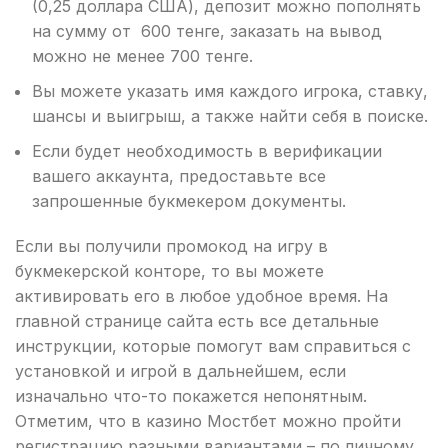
(0,25 доллара США), депозит можно пополнять
на сумму от 600 тенге, заказать на вывод
можно не менее 700 тенге.
Вы можете указать имя каждого игрока, ставку,
шансы и выигрыш, а также найти себя в поиске.
Если будет необходимость в верификации
вашего аккаунта, предоставьте все
запрошенные букмекером документы.
Если вы получили промокод на игру в
букмекерской конторе, то вы можете
активировать его в любое удобное время. На
главной странице сайта есть все детальные
инструкции, которые помогут вам справиться с
установкой и игрой в дальнейшем, если
изначально что-то покажется непонятным.
Отметим, что в казино Мостбет можно пройти
регистрацию разными вариантами – по личному