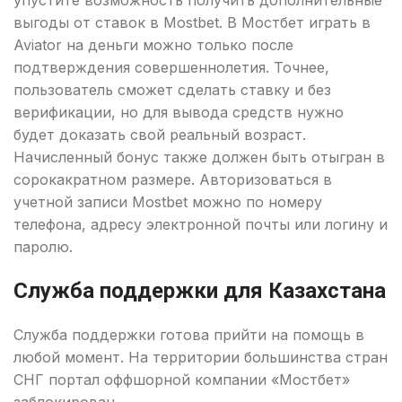
упустите возможность получить дополнительные
выгоды от ставок в Mostbet. В Мостбет играть в
Aviator на деньги можно только после
подтверждения совершеннолетия. Точнее,
пользователь сможет сделать ставку и без
верификации, но для вывода средств нужно
будет доказать свой реальный возраст.
Начисленный бонус также должен быть отыгран в
сорокакратном размере. Авторизоваться в
учетной записи Mostbet можно по номеру
телефона, адресу электронной почты или логину и
паролю.
Служба поддержки для Казахстана
Служба поддержки готова прийти на помощь в
любой момент. На территории большинства стран
СНГ портал оффшорной компании «Мостбет»