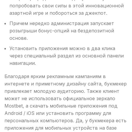
попробовать свои силы в этой инновационной
азартной игре и побороться за джекпот.
Причем нередко администрация запускает
розыгрыши бонус-опций на бездепозитной
основе.
Установить приложения можно в два клика
через специальный раздел из основной панели
навигации.
Благодаря ярким рекламным кампаниям в
интернете и приметному дизайну сайта, букмекер
привлекает молодую аудиторию. Также клиент
может не использовать официальное зеркало
Mostbet, а скачать мобильные приложения под
Android / iOS или установить программу для
персональных компьютеров. Да, у букмекера есть
приложения для мобильных устройств на базе