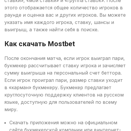
ставки», «мои ставки» и «группа ставок». После
этого отображается общее количество игроков в
раунде и оценка вас и других игроков. Вы можете
указать имя каждого игрока, ставку, шансы и
выигрыш, а также найти себя в поиске.
Как скачать Mostbet
После окончания матча, если игрок выиграл пари,
букмекер рассчитывает ставку игрока и зачисляет
сумму выигрыша на персональный счет беттора.
Если игрок проиграл пари, размер ставки уходит
в «карман» букмекеру. Букмекер предлагает
круглосуточную поддержку клиентов на русском
языке, доступную для пользователей по всему
миру.
Скачать приложения можно на официальном
сайте букмекерской компании или винтернет-