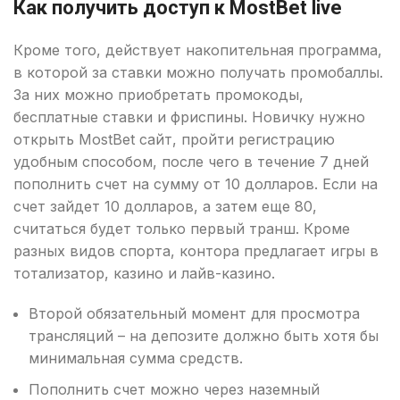
Как получить доступ к MostBet live
Кроме того, действует накопительная программа,
в которой за ставки можно получать промобаллы.
За них можно приобретать промокоды,
бесплатные ставки и фриспины. Новичку нужно
открыть MostBet сайт, пройти регистрацию
удобным способом, после чего в течение 7 дней
пополнить счет на сумму от 10 долларов. Если на
счет зайдет 10 долларов, а затем еще 80,
считаться будет только первый транш. Кроме
разных видов спорта, контора предлагает игры в
тотализатор, казино и лайв-казино.
Второй обязательный момент для просмотра
трансляций – на депозите должно быть хотя бы
минимальная сумма средств.
Пополнить счет можно через наземный