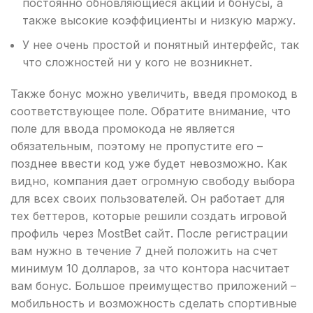
постоянно обновляющиеся акции и бонусы, а
также высокие коэффициенты и низкую маржу.
У нее очень простой и понятный интерфейс, так
что сложностей ни у кого не возникнет.
Также бонус можно увеличить, введя промокод в
соответствующее поле. Обратите внимание, что
поле для ввода промокода не является
обязательным, поэтому не пропустите его –
позднее ввести код уже будет невозможно. Как
видно, компания дает огромную свободу выбора
для всех своих пользователей. Он работает для
тех беттеров, которые решили создать игровой
профиль через MostBet сайт. После регистрации
вам нужно в течение 7 дней положить на счет
минимум 10 долларов, за что контора насчитает
вам бонус. Большое преимущество приложений –
мобильность и возможность сделать спортивные