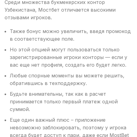
Среди множества букмекерских контор
Узбекистана, Мостбет отличается высокими
отзывами игроков.
Также бонус можно увеличить, введя промокод
в соответствующее поле.
Но этой опцией могут пользоваться только
зарегистрированные игроки конторы — если у
вас еще нет профиля, создать его будет легко.
Любые спорные моменты вы можете решить,
обратившись в техподдержку.
Будьте внимательны, так как в расчет
принимается только первый платеж одной
суммой.
Еще один важный плюс – приложение
невозможно заблокировать, поэтому у игрока
всегда будет доступ к пари, даже если MostBet