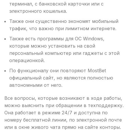
терминал, с банковской карточки или с
электронного кошелька.
Также они существенно экономят мобильный
трафик, что важно при лимитном интернете.
Также есть программы для ОС Windows,
которые можно установить на свой
персональный компьютер или гаджеты с этой
операционкой.
По функционалу они повторяют MostBet
официальный сайт, но являются полностью
автономными от него.
Все вопросы, которые возникают в ходе работы,
можно выяснить при обращении в техподдержку.
Она работает в режиме 24/7 и доступна по
номеру бесплатной линии, по электронной почте
или в окне живого чата прямо на сайте конторы.