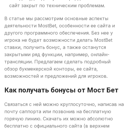
сайт закрыт по техническим проблемам.
В статье мы рассмотрим основные аспекты
деятельности MostBet, особенности ее сайта и
другого программного обеспечения. Без нее у
игрока не будет возможности делать MostBet
ставки, получить бонус, а также останутся
закрытыми ряд функции, например, онлайн-
трансляции. Предлагаем сделать подробный
обзор букмекерской конторы, ее сайта,
возможностей и предложений для игроков.
Как получать бонусы от Мост Бет
Связаться с ней можно круглосуточно, написав на
почту саппорта или позвонив на бесплатную
горячую линию. Скачать их можно абсолютно
бесплатно с официального сайта (в верхнем