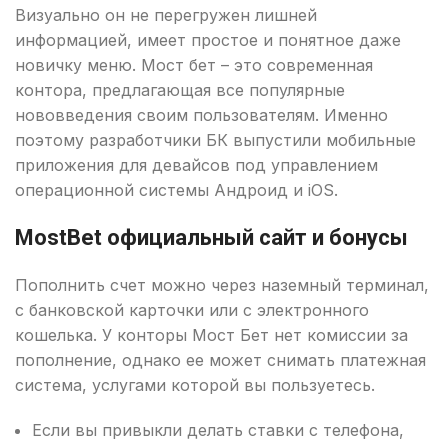
Визуально он не перегружен лишней
информацией, имеет простое и понятное даже
новичку меню. Мост бет – это современная
контора, предлагающая все популярные
нововведения своим пользователям. Именно
поэтому разработчики БК выпустили мобильные
приложения для девайсов под управлением
операционной системы Андроид и iOS.
MostBet официальный сайт и бонусы
Пополнить счет можно через наземный терминал,
с банковской карточки или с электронного
кошелька. У конторы Мост Бет нет комиссии за
пополнение, однако ее может снимать платежная
система, услугами которой вы пользуетесь.
Если вы привыкли делать ставки с телефона,