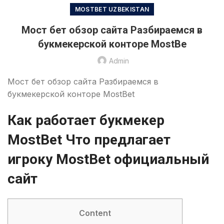
MOSTBET UZBEKISTAN
Мост бет обзор сайта Разбираемся в
букмекерской конторе MostBe
Admin
Мост бет обзор сайта Разбираемся в
букмекерской конторе MostBet
Как работает букмекер
MostBet Что предлагает
игроку MostBet официальный
сайт
Content