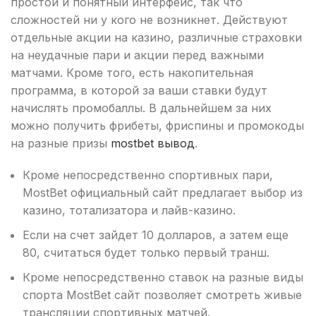
простой и понятный интерфейс, так что
сложностей ни у кого не возникнет. Действуют
отдельные акции на казино, различные страховки
на неудачные пари и акции перед важными
матчами. Кроме того, есть накопительная
программа, в которой за ваши ставки будут
начислять промобаллы. В дальнейшем за них
можно получить фрибеты, фриспины и промокоды
на разные призы
mostbet вывод
.
Кроме непосредственно спортивных пари,
MostBet официальный сайт предлагает выбор из
казино, тотализатора и лайв-казино.
Если на счет зайдет 10 долларов, а затем еще
80, считаться будет только первый транш.
Кроме непосредственно ставок на разные виды
спорта MostBet сайт позволяет смотреть живые
трансляции спортивных матчей.