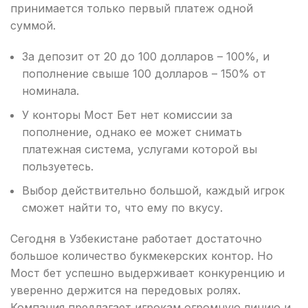
принимается только первый платеж одной
суммой.
За депозит от 20 до 100 долларов – 100%, и
пополнение свыше 100 долларов – 150% от
номинала.
У конторы Мост Бет нет комиссии за
пополнение, однако ее может снимать
платежная система, услугами которой вы
пользуетесь.
Выбор действительно большой, каждый игрок
сможет найти то, что ему по вкусу.
Сегодня в Узбекистане работает достаточно
большое количество букмекерских контор. Но
Мост бет успешно выдерживает конкуренцию и
уверенно держится на передовых ролях.
Компания предлагает игрокам огромную линию и