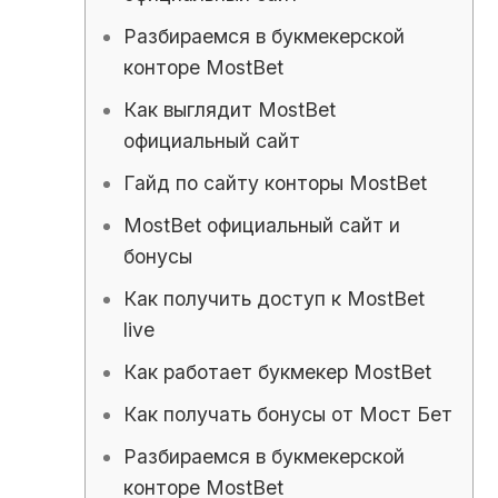
Разбираемся в букмекерской
конторе MostBet
Как выглядит MostBet
официальный сайт
Гайд по сайту конторы MostBet
MostBet официальный сайт и
бонусы
Как получить доступ к MostBet
live
Как работает букмекер MostBet
Как получать бонусы от Мост Бет
Разбираемся в букмекерской
конторе MostBet