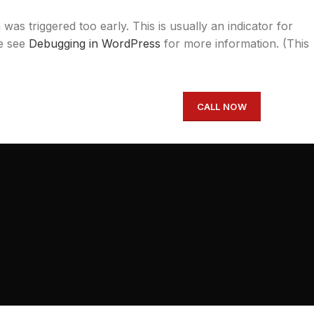
was triggered too early. This is usually an indicator for
se see
Debugging in WordPress
for more information. (This
CALL NOW