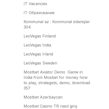
IT Vacancies
IT Образование
Kommunal az : Kommunal ödənişlər
304
LeoVegas Finland
LeoVegas India
LeoVegas Irland
LeoVegas Sweden
Mostbet Aviator Demo ️ Game in
India from Mosbet for money how
to play, strategists, demo, download
357
Mostbet Azerbaycan
Mostbet Casino TR nasıl giriş