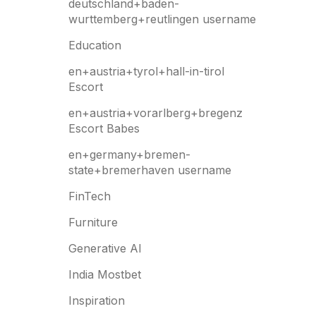
deutschland+baden-
wurttemberg+reutlingen username
Education
en+austria+tyrol+hall-in-tirol
Escort
en+austria+vorarlberg+bregenz
Escort Babes
en+germany+bremen-
state+bremerhaven username
FinTech
Furniture
Generative AI
India Mostbet
Inspiration