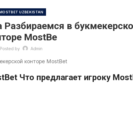
MOSTBET UZBEKISTAN
а Разбираемся в букмекерск
нторе MostBe
Posted by
Admin
екерской конторе MostBet
tBet Что предлагает игроку Most