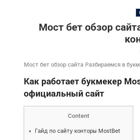
Мост бет обзор сайт
ко
Мост бет обзор сайта Разбираемся в букм
Как работает букмекер Mos
официальный сайт
Content
Гайд по сайту конторы MostBet