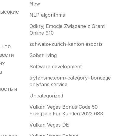
New
высокие
NLP algorithms
Odkryj Emocje Związane z Grami
Online 910
schweiz+zurich-kanton escorts
 что
вести
Sober living
их
Software development
з
tryfansme.com+category+bondage
onlyfans service
ность и
Uncategorized
Vulkan Vegas Bonus Code 50
Freispiele Für Kunden 2022 683
Vulkan Vegas DE