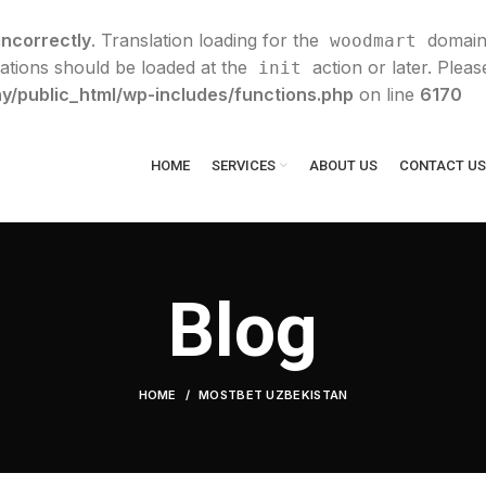
incorrectly
. Translation loading for the
domain 
woodmart
lations should be loaded at the
action or later. Plea
init
y/public_html/wp-includes/functions.php
on line
6170
HOME
SERVICES
ABOUT US
CONTACT US
Blog
HOME
MOSTBET UZBEKISTAN