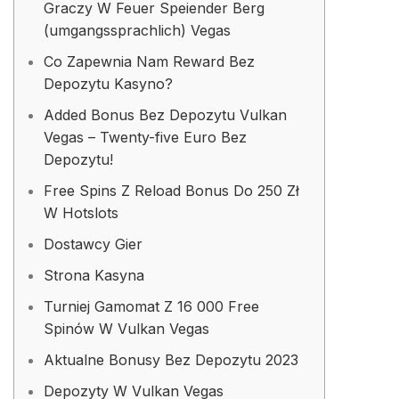
Graczy W Feuer Speiender Berg
(umgangssprachlich) Vegas
Co Zapewnia Nam Reward Bez
Depozytu Kasyno?
Added Bonus Bez Depozytu Vulkan
Vegas – Twenty-five Euro Bez
Depozytu!
Free Spins Z Reload Bonus Do 250 Zł
W Hotslots
Dostawcy Gier
Strona Kasyna
Turniej Gamomat Z 16 000 Free
Spinów W Vulkan Vegas
Aktualne Bonusy Bez Depozytu 2023
Depozyty W Vulkan Vegas