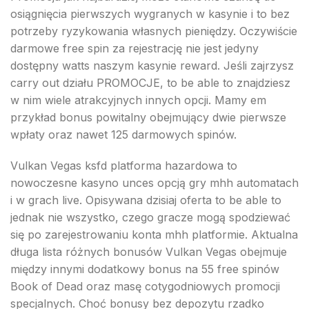
osiągnięcia pierwszych wygranych w kasynie i to bez
potrzeby ryzykowania własnych pieniędzy. Oczywiście
darmowe free spin za rejestrację nie jest jedyny
dostępny watts naszym kasynie reward. Jeśli zajrzysz
carry out działu PROMOCJE, to be able to znajdziesz
w nim wiele atrakcyjnych innych opcji. Mamy em
przykład bonus powitalny obejmujący dwie pierwsze
wpłaty oraz nawet 125 darmowych spinów.
Vulkan Vegas ksfd platforma hazardowa to
nowoczesne kasyno unces opcją gry mhh automatach
i w grach live. Opisywana dzisiaj oferta to be able to
jednak nie wszystko, czego gracze mogą spodziewać
się po zarejestrowaniu konta mhh platformie. Aktualna
długa lista różnych bonusów Vulkan Vegas obejmuje
między innymi dodatkowy bonus na 55 free spinów
Book of Dead oraz masę cotygodniowych promocji
specjalnych. Choć bonusy bez depozytu rzadko