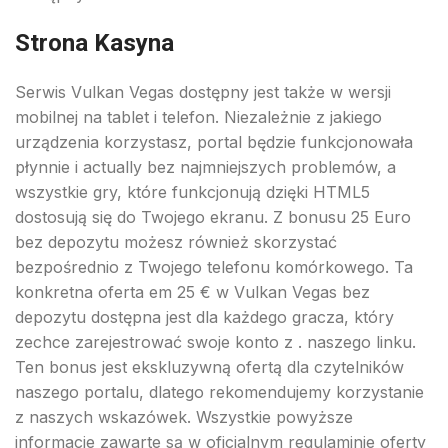
Strona Kasyna
Serwis Vulkan Vegas dostępny jest także w wersji
mobilnej na tablet i telefon. Niezależnie z jakiego
urządzenia korzystasz, portal będzie funkcjonowała
płynnie i actually bez najmniejszych problemów, a
wszystkie gry, które funkcjonują dzięki HTML5
dostosują się do Twojego ekranu. Z bonusu 25 Euro
bez depozytu możesz również skorzystać
bezpośrednio z Twojego telefonu komórkowego. Ta
konkretna oferta em 25 € w Vulkan Vegas bez
depozytu dostępna jest dla każdego gracza, który
zechce zarejestrować swoje konto z . naszego linku.
Ten bonus jest ekskluzywną ofertą dla czytelników
naszego portalu, dlatego rekomendujemy korzystanie
z naszych wskazówek. Wszystkie powyższe
informacje zawarte są w oficjalnym regulaminie oferty