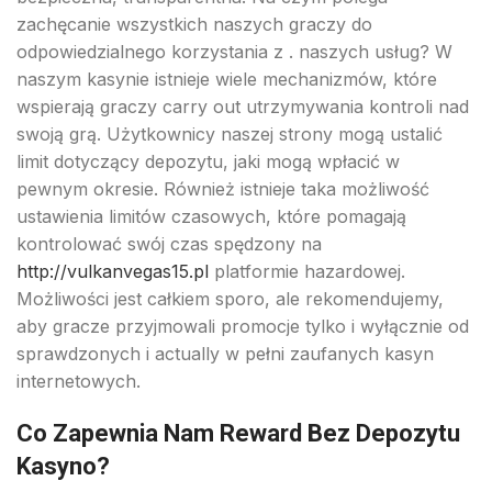
zachęcanie wszystkich naszych graczy do
odpowiedzialnego korzystania z . naszych usług? W
naszym kasynie istnieje wiele mechanizmów, które
wspierają graczy carry out utrzymywania kontroli nad
swoją grą. Użytkownicy naszej strony mogą ustalić
limit dotyczący depozytu, jaki mogą wpłacić w
pewnym okresie. Również istnieje taka możliwość
ustawienia limitów czasowych, które pomagają
kontrolować swój czas spędzony na
http://vulkanvegas15.pl
platformie hazardowej.
Możliwości jest całkiem sporo, ale rekomendujemy,
aby gracze przyjmowali promocje tylko i wyłącznie od
sprawdzonych i actually w pełni zaufanych kasyn
internetowych.
Co Zapewnia Nam Reward Bez Depozytu
Kasyno?