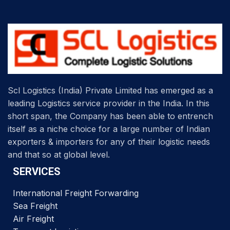
Scl Logistics (India) Private Limited has emerged as a
leading Logistics service provider in the India. In this
short span, the Company has been able to entrench
itself as a niche choice for a large number of Indian
exporters & importers for any of their logistic needs
and that so at global level.
SERVICES
International Freight Forwarding
Sea Freight
Air Freight