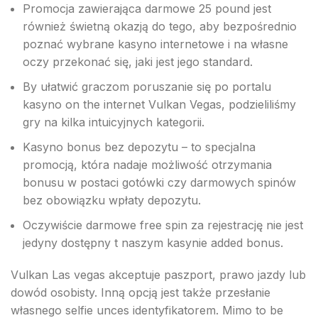
Promocja zawierająca darmowe 25 pound jest
również świetną okazją do tego, aby bezpośrednio
poznać wybrane kasyno internetowe i na własne
oczy przekonać się, jaki jest jego standard.
By ułatwić graczom poruszanie się po portalu
kasyno on the internet Vulkan Vegas, podzieliliśmy
gry na kilka intuicyjnych kategorii.
Kasyno bonus bez depozytu – to specjalna
promocją, która nadaje możliwość otrzymania
bonusu w postaci gotówki czy darmowych spinów
bez obowiązku wpłaty depozytu.
Oczywiście darmowe free spin za rejestrację nie jest
jedyny dostępny t naszym kasynie added bonus.
Vulkan Las vegas akceptuje paszport, prawo jazdy lub
dowód osobisty. Inną opcją jest także przesłanie
własnego selfie unces identyfikatorem. Mimo to be