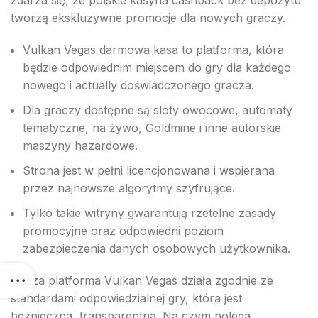
zdarza się, że polskie kasyna cashback bez depozytu
tworzą ekskluzywne promocje dla nowych graczy.
Vulkan Vegas darmowa kasa to platforma, która
będzie odpowiednim miejscem do gry dla każdego
nowego i actually doświadczonego gracza.
Dla graczy dostępne są sloty owocowe, automaty
tematyczne, na żywo, Goldmine i inne autorskie
maszyny hazardowe.
Strona jest w pełni licencjonowana i wspierana
przez najnowsze algorytmy szyfrujące.
Tylko takie witryny gwarantują rzetelne zasady
promocyjne oraz odpowiedni poziom
zabezpieczenia danych osobowych użytkownika.
Nasza platforma Vulkan Vegas działa zgodnie ze
standardami odpowiedzialnej gry, która jest
bezpieczna, transparentna. Na czym polega