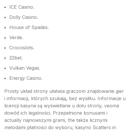
ICE Casino.
Dolly Casino.
House of Spades.
Verde.
Crocoslots.
22bet.
Vulkan Vegas.
Energy Casino.
Prosty układ strony ułatwia graczom znajdowanie gier
i informacji, których szukają, bez wysiłku. Informacje u
licencji kasyna są wyświetlane u dołu strony, veoma
dowód ich legalności. Przepełnione bonusami i
actually najnowszymi grami, the także licznymi
metodami płatności do wyboru, kasyno Scatters in