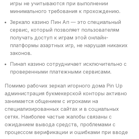
игры не учитываются при выполнении
минимального требования к прохождению.
Зеркало казино Пин Ап — это специальный
сервис, который позволяет пользователям
получать доступ к играм этой онлайн-
платформы азартных игр, не нарушая никаких
законов.
Пинап казино сотрудничает исключительно с
проверенными платежными сервисами.
Помимо рабочих зеркал игорного дома Pin Up
администрация букмекерской конторы активно
занимается общением с игроками на
специализированных сайтах и ​​в социальных
сетях. Наиболее частые жалобы связаны с
ожиданием вывода средств, проблемами с
процессом верификации и ошибками при вводе