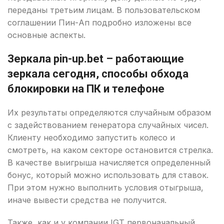
переданы третьим лицам. В пользовательском
соглашении Пин-Ап подробно изложены все
основные аспекты.
Зеркала pin-up.bet – работающие
зеркала сегодня, способы обхода
блокировки на ПК и телефоне
Их результаты определяются случайным образом
с задействованием генератора случайных чисел.
Клиенту необходимо запустить колесо и
смотреть, на каком секторе остановится стрелка.
В качестве выигрыша начисляется определенный
бонус, который можно использовать для ставок.
При этом нужно выполнить условия отыгрыша,
иначе вывести средства не получится.
Также, как и у компании IGT первоначальный