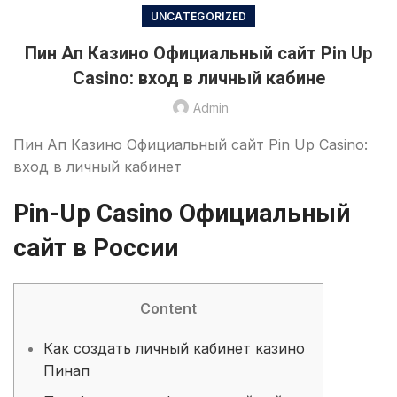
UNCATEGORIZED
Пин Ап Казино Официальный сайт Pin Up
Casino: вход в личный кабине
Admin
Пин Ап Казино Официальный сайт Pin Up Casino:
вход в личный кабинет
Pin-Up Casino Официальный
сайт в России
Content
Как создать личный кабинет казино
Пинап