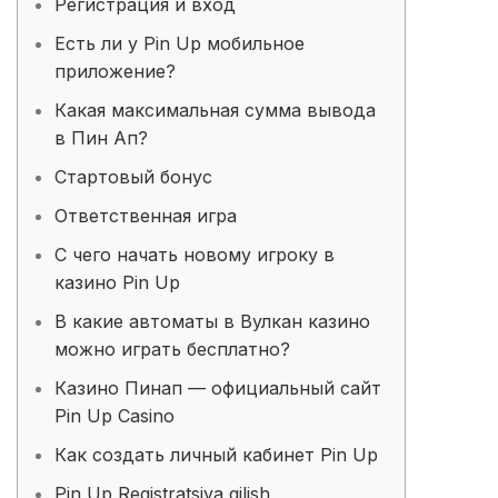
Регистрация и вход
Есть ли у Pin Up мобильное
приложение?
Какая максимальная сумма вывода
в Пин Ап?
Стартовый бонус
Ответственная игра
С чего начать новому игроку в
казино Pin Up
В какие автоматы в Вулкан казино
можно играть бесплатно?
Казино Пинап — официальный сайт
Pin Up Casino
Как создать личный кабинет Pin Up
Pin Up Registratsiya qilish