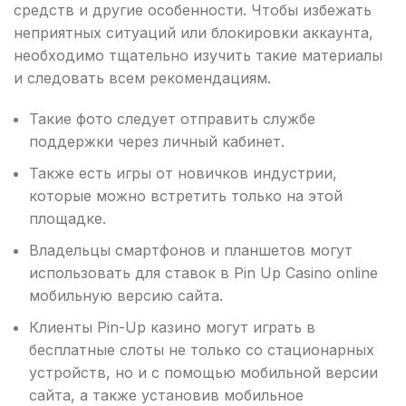
средств и другие особенности. Чтобы избежать
неприятных ситуаций или блокировки аккаунта,
необходимо тщательно изучить такие материалы
и следовать всем рекомендациям.
Такие фото следует отправить службе
поддержки через личный кабинет.
Также есть игры от новичков индустрии,
которые можно встретить только на этой
площадке.
Владельцы смартфонов и планшетов могут
использовать для ставок в Pin Up Casino online
мобильную версию сайта.
Клиенты Pin-Up казино могут играть в
бесплатные слоты не только со стационарных
устройств, но и с помощью мобильной версии
сайта, а также установив мобильное