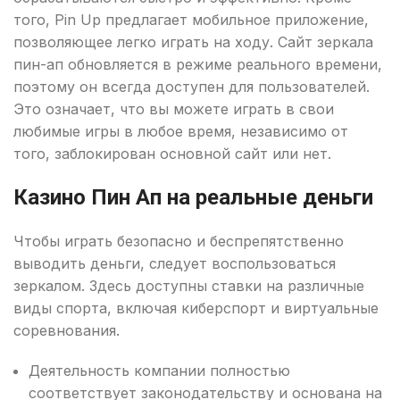
того, Pin Up предлагает мобильное приложение,
позволяющее легко играть на ходу. Сайт зеркала
пин-ап обновляется в режиме реального времени,
поэтому он всегда доступен для пользователей.
Это означает, что вы можете играть в свои
любимые игры в любое время, независимо от
того, заблокирован основной сайт или нет.
Казино Пин Ап на реальные деньги
Чтобы играть безопасно и беспрепятственно
выводить деньги, следует воспользоваться
зеркалом. Здесь доступны ставки на различные
виды спорта, включая киберспорт и виртуальные
соревнования.
Деятельность компании полностью
соответствует законодательству и основана на