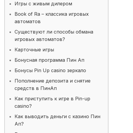
Игры с живым дилером
Book of Ra – классика игровых
автоматов
Существуют ли способы обмана
игровых автоматов?
Карточные игры
Бонусная программа Пин Ап
Бонусы Pin Up casino зеркало
Пополнение депозита и снятие
средств в ПинАп
Как приступить к игре в Pin-up
casino?
Как выводить деньги с казино Пин
Ап?