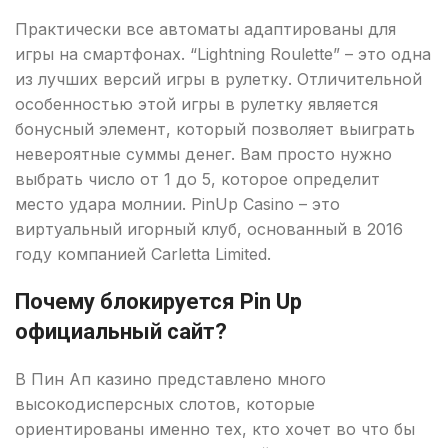
Практически все автоматы адаптированы для
игры на смартфонах. “Lightning Roulette” – это одна
из лучших версий игры в рулетку. Отличительной
особенностью этой игры в рулетку является
бонусный элемент, который позволяет выиграть
невероятные суммы денег. Вам просто нужно
выбрать число от 1 до 5, которое определит
место удара молнии. PinUp Casino – это
виртуальный игорный клуб, основанный в 2016
году компанией Carletta Limited.
Почему блокируется Pin Up
официальный сайт?
В Пин Ап казино представлено много
высокодисперсных слотов, которые
ориентированы именно тех, кто хочет во что бы