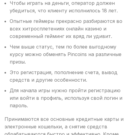
Чтобы играть на деньги¸ оператор должен
убедиться, что клиенту исполнилось 18 лет.
Опытные геймеры прекрасно разбираются во
всех хитросплетениях онлайн казино и
современный гейминг их вряд ли удивит.
Чем выше статус, тем по более выгодному
курсу можно обменять Pincoins на различные
призы.
Это регистрация, пополнение счета, вывод
средств и другие особенности.
Для начала игры нужно пройти регистрацию
или войти в профиль, используя свой логин и
пароль.
Принимаются все основные кредитные карты и
электронные кошельки, а снятие средств
обрабатываются быстро и эффективно. Кроме