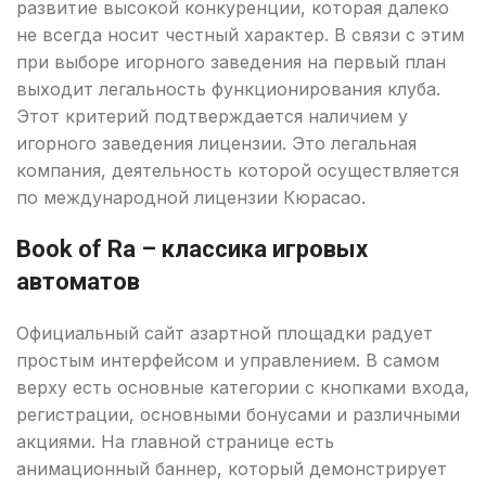
развитие высокой конкуренции, которая далеко
не всегда носит честный характер. В связи с этим
при выборе игорного заведения на первый план
выходит легальность функционирования клуба.
Этот критерий подтверждается наличием у
игорного заведения лицензии. Это легальная
компания, деятельность которой осуществляется
по международной лицензии Кюрасао.
Book of Ra – классика игровых
автоматов
Официальный сайт азартной площадки радует
простым интерфейсом и управлением. В самом
верху есть основные категории с кнопками входа,
регистрации, основными бонусами и различными
акциями. На главной странице есть
анимационный баннер, который демонстрирует