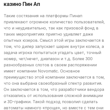
казино Пин Ап
Такие состязания на платформы Пинап
привлекают огромное количество пользователей,
что и неудивительно, так как призовой фонд в
таких мероприятиях приятно удивляет даже
опытных юзеров. Смысл этой игры заключается в
том, что дилер запускает шарик внутри колеса, а
задача игрока попытаться угадать цвет, точный
номер, чет/нечет, диапазон и т.д. Более 300
разнообразных слотов в своем распоряжении
имеет компании Novomatic. Основное
преимущество этой компании заключается в том,
что она выбрана своеобразный спектр развития.
Он заключается в том, что разработчики вендора
отказались от использования сложной анимации
и 3D-графики. Такой подход позволил сделать
автоматы намного «проще», но вместе с тем они