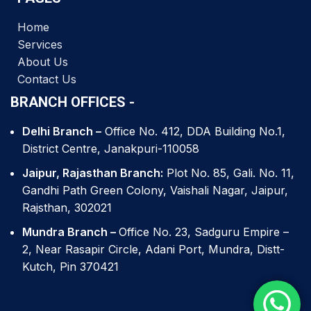
Home
Services
About Us
Contact Us
BRANCH OFFICES -
Delhi Branch –
Office No. 412, DDA Building No.1,
District Centre, Janakpuri-110058
Jaipur, Rajasthan Branch:
Plot No. 85, Gali. No. 11,
Gandhi Path Green Colony, Vaishali Nagar, Jaipur,
Rajsthan, 302021
Mundra Branch –
Office No. 23, Sadguru Empire –
2, Near Rasapir Circle, Adani Port, Mundra, Distt-
Kutch, Pin 370421