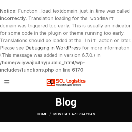
Notice
: Function _load_textdomain_just_in_time was called
incorrectly
. Translation loading for the
woodmart
domain was triggered too early. This is usually an indicator
for some code in the plugin or theme running too early.
Translations should be loaded at the
action or later.
init
Please see
Debugging in WordPress
for more information.
(This message was added in version 6.7.0.) in
/home/wiiywajlb4hy/public_html/wp-
includes/functions.php
on line
6170
Blog
HOME
MOSTBET AZERBAYCAN