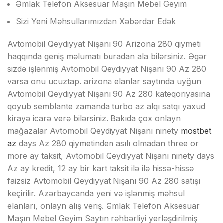
Əmlak Telefon Aksesuar Maşın Mebel Geyim
Sizi Yeni Məhsullarımızdan Xəbərdar Edək
Avtomobil Qeydiyyat Nişanı 90 Arizona 280 qiymeti
haqqında geniş məlumatı buradan ala bilərsiniz. Əgər
sizdə işlənmiş Avtomobil Qeydiyyat Nişanı 90 Az 280
varsa onu ucuztap. arizona elanlar saytında uyğun
Avtomobil Qeydiyyat Nişanı 90 Az 280 kateqoriyasına
qoyub semblante zamanda turbo az alqı satqı yaxud
kirayə icarə verə bilərsiniz. Bakıda çox onlayn
mağazalar Avtomobil Qeydiyyat Nişanı ninety
mostbet
az
days Az 280 qiymetinden asılı olmadan three or
more ay taksit, Avtomobil Qeydiyyat Nişanı ninety days
Az ay kredit, 12 ay bir kart taksit ilə ilə hissə-hissə
faizsiz Avtomobil Qeydiyyat Nişanı 90 Az 280 satışı
keçirilir. Azərbaycanda yeni və işlənmiş məhsul
elanları, onlayn alış veriş. Əmlak Telefon Aksesuar
Maşın Mebel Geyim Saytın rəhbərliyi yerləşdirilmiş