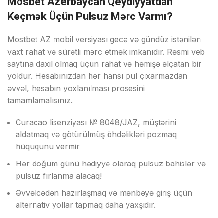
Mosbet Azerbaycan Qeydiyyatdan
Keçmək Üçün Pulsuz Mərc Varmı?
Mostbet AZ mobil versiyası gecə və gündüz istənilən
vaxt rahat və sürətli mərc etmək imkanıdır. Rəsmi veb
saytına daxil olmaq üçün rahat və həmişə əlçatan bir
yoldur. Hesabınızdan hər hansı pul çıxarmazdan
əvvəl, hesabın yoxlanılması prosesini
tamamlamalısınız.
Curacao lisenziyası № 8048/JAZ, müştərini
aldatmaq və götürülmüş öhdəlikləri pozmaq
hüququnu vermir
Hər doğum günü hədiyyə olaraq pulsuz bahislər və
pulsuz fırlanma alacaq!
Əvvəlcədən hazırlaşmaq və mənbəyə giriş üçün
alternativ yollar tapmaq daha yaxşıdır.