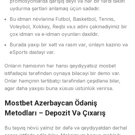
promosyonlarda qarışıq deyil və hər bir fərdi təklifi
uydurma şərtləri anlamaq üçün sadədir.
Bu idman növlərinə Futbol, Basketbol, Tennis,
Voleybol, Xokkey, Reqbi və.s adını çəkmədiyimiz bir
çox idman və e-idman oyunları daxildir.
Burada yaxşı bir xətt və rəsm var, onlayn kazino və
eSports dəstəyi var.
Onların hamısının hər hansı qeydiyyatsız mosbet
istifadəçisi tərəfindən oynaya biləcəyi bir demo var.
Onlar həmçinin tərtibatçı tərəfindən çeşidlənə bilər,
əgər daha yaxşısı buna xüsusi üstünlük verirsə.
Mostbet Azerbaycan Ödəniş
Metodları – Depozit Və Çıxarış
Bu təşviq növü yalnız bir dəfə və qeydiyyatdan dərhal