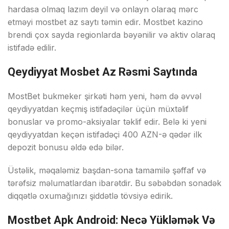
hardasa olmaq lazım deyil və onlayn olaraq mərc
etməyi mostbet az saytı təmin edir. Mostbet kazino
brendi çox sayda regionlarda bəyənilir və aktiv olaraq
istifadə edilir.
Qeydiyyat Mosbet Az Rəsmi Saytında
MostBet bukmeker şirkəti həm yeni, həm də əvvəl
qeydiyyatdan keçmiş istifadəçilər üçün müxtəlif
bonuslar və promo-aksiyalar təklif edir. Belə ki yeni
qeydiyyatdan keçən istifadəçi 400 AZN-ə qədər ilk
depozit bonusu əldə edə bilər.
Üstəlik, məqaləmiz başdan-sona tamamilə şəffaf və
tərəfsiz məlumatlardan ibarətdir. Bu səbəbdən sonadək
diqqətlə oxumağınızı şiddətlə tövsiyə edirik.
Mostbet Apk Android: Necə Yükləmək Və