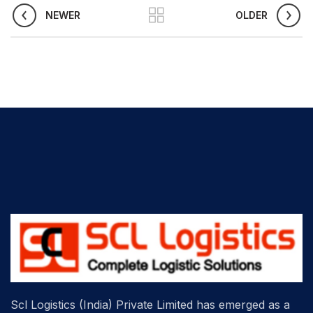
NEWER
OLDER
Scl Logistics (India) Private Limited has emerged as a