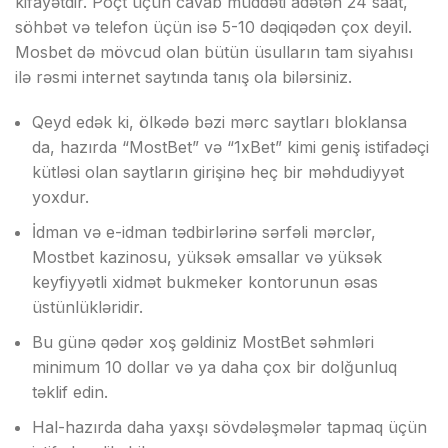
kifayətdir. Poçt üçün cavab müddəti adətən 24 saat,
söhbət və telefon üçün isə 5-10 dəqiqədən çox deyil.
Mosbet də mövcud olan bütün üsulların tam siyahısı
ilə rəsmi internet saytında tanış ola bilərsiniz.
Qeyd edək ki, ölkədə bəzi mərc saytları bloklansa
da, hazırda “MostBet” və “1xBet” kimi geniş istifadəçi
kütləsi olan saytların girişinə heç bir məhdudiyyət
yoxdur.
İdman və e-idman tədbirlərinə sərfəli mərclər,
Mostbet kazinosu, yüksək əmsallar və yüksək
keyfiyyətli xidmət bukmeker kontorunun əsas
üstünlükləridir.
Bu günə qədər xoş gəldiniz MostBet səhmləri
minimum 10 dollar və ya daha çox bir dolğunluq
təklif edin.
Hal-hazırda daha yaxşı sövdələşmələr tapmaq üçün