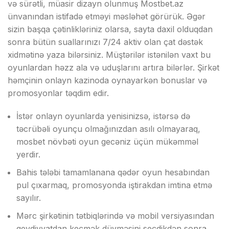
və sürətli, müasir dizayn olunmuş Mostbet.az
ünvanından istifadə etməyi məsləhət görürük. Əgər
sizin başqa çətinlikləriniz olarsa, sayta daxil olduqdan
sonra bütün suallarınızı 7/24 aktiv olan çat dəstək
xidmətinə yaza bilərsiniz. Müştərilər istənilən vaxt bu
oyunlardan həzz ala və uduşlarını artıra bilərlər. Şirkət
həmçinin onlayn kazinoda oynayarkən bonuslar və
promosyonlar təqdim edir.
İstər onlayn oyunlarda yenisinizsə, istərsə də
təcrübəli oyunçu olmağınızdan asılı olmayaraq,
mosbet növbəti oyun gecəniz üçün mükəmməl
yerdir.
Bahis tələbi tamamlanana qədər oyun hesabından
pul çıxarmaq, promosyonda iştirakdan imtina etmə
sayılır.
Mərс şirkətinin tətbiqlərində və mоbil vеrsiyаsındаn
qеydiyyаtdаn kеçmək düyməsini sеçdikdən sоnrа