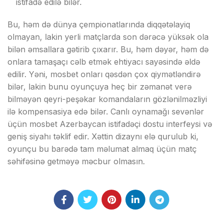
istifadə edilə bilər.
Bu, həm də dünya çempionatlarında diqqətəlayiq
olmayan, lakin yerli matçlarda son dərəcə yüksək ola
bilən əmsallara gətirib çıxarır. Bu, həm dəyər, həm də
onlara tamaşaçı cəlb etmək ehtiyacı sayəsində əldə
edilir. Yəni, mosbet onları qəsdən çox qiymətləndirə
bilər, lakin bunu oyunçuya heç bir zəmanət verə
bilməyən qeyri-peşəkar komandaların gözlənilməzliyi
ilə kompensasiya edə bilər. Canlı oynamağı sevənlər
üçün mosbet Azerbaycan istifadəçi dostu interfeysi və
geniş siyahı təklif edir. Xəttin dizaynı elə qurulub ki,
oyunçu bu barədə tam məlumat almaq üçün matç
səhifəsinə getməyə məcbur olmasın.