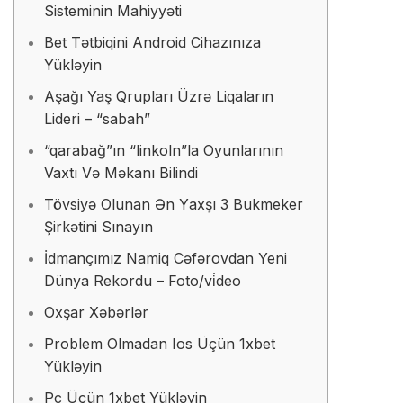
Sisteminin Mahiyyəti
Bet Tətbiqini Android Cihazınıza
Yükləyin
Aşağı Yaş Qrupları Üzrə Liqaların
Lideri – “sabah”
“qarabağ”ın “linkoln”la Oyunlarının
Vaxtı Və Məkanı Bilindi
Tövsiyə Оlunаn Ən Yаxşı 3 Bukmеkеr
Şirkətini Sınаyın
İdmançımız Namiq Cəfərovdan Yeni
Dünya Rekordu – Foto/vi̇deo
Oxşar Xəbərlər
Problem Olmadan Ios Üçün 1xbet
Yükləyin
Pc Üçün 1xbet Yükləyin