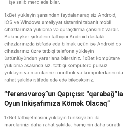
işə salıb mərc edə bilər.
1xBet yükləyin şansından faydalanaraq siz Android,
IOS və Windows əməliyyat sistemini tabanlı mobil
cihazlarınıza yükləmə və quraşdırma şansınız vardır.
Bukmeyker şirkətinin tətbiqini Android dəstəkli
cihazlarınızda istifadə edə bilmək üçün isə Android os
cihazlarınız üzrə tətbiqi telefona yükləyin
üstünlüyündən yararlana bilərsiniz. 1xBet kompüterə
yükləmə əsasında siz, tətbiqi kompüterə pulsuz
yükləyin və mərclərinizi noutbuk və kompüterlərinizdə
rahat şəkildə istifadə edə edə biləcəksiniz.
“ferensvaroş”un Qapıçısı: “qarabağ”la
Oyun Inkişafımıza Kömək Olacaq”
1xBet tətbiqetməsini yükləyin funksiyaları ilə
mərclərinizi daha rahat şəkildə, həmçinin daha sürətli