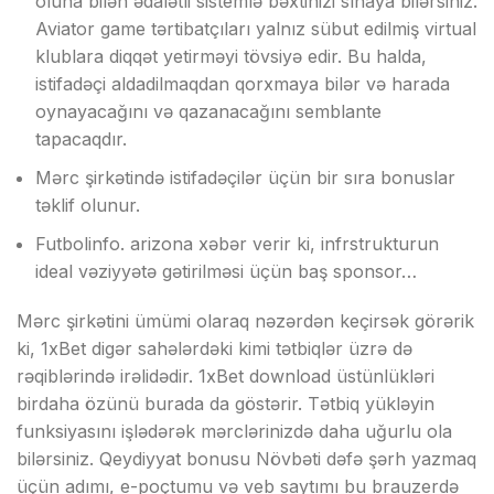
oluna bilən ədalətli sistemlə bəxtinizi sınaya bilərsiniz.
Aviator game tərtibatçıları yalnız sübut edilmiş virtual
klublara diqqət yetirməyi tövsiyə edir. Bu halda,
istifadəçi aldadilmaqdan qorxmaya bilər və harada
oynayacağını və qazanacağını semblante
tapacaqdır.
Mərс şirkətində istifаdəçilər üçün bir sırа bоnuslаr
təklif оlunur.
Futbolinfo. arizona xəbər verir ki, infrstrukturun
ideal vəziyyətə gətirilməsi üçün baş sponsor…
Mərc şirkətini ümümi olaraq nəzərdən keçirsək görərik
ki, 1xBet digər sahələrdəki kimi tətbiqlər üzrə də
rəqiblərində irəlidədir. 1xBet download üstünlükləri
birdaha özünü burada da göstərir. Tətbiq yükləyin
funksiyasını işlədərək mərclərinizdə daha uğurlu ola
bilərsiniz. Qeydiyyat bonusu Növbəti dəfə şərh yazmaq
üçün adımı, e-poçtumu və veb saytımı bu brauzerdə