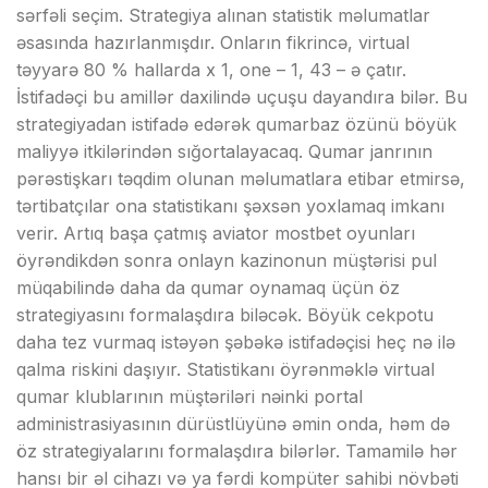
sərfəli seçim. Strategiya alınan statistik məlumatlar
əsasında hazırlanmışdır. Onların fikrincə, virtual
təyyarə 80 % hallarda x 1, one – 1, 43 – ə çatır.
İstifadəçi bu amillər daxilində uçuşu dayandıra bilər. Bu
strategiyadan istifadə edərək qumarbaz özünü böyük
maliyyə itkilərindən sığortalayacaq. Qumar janrının
pərəstişkarı təqdim olunan məlumatlara etibar etmirsə,
tərtibatçılar ona statistikanı şəxsən yoxlamaq imkanı
verir. Artıq başa çatmış aviator mostbet oyunları
öyrəndikdən sonra onlayn kazinonun müştərisi pul
müqabilində daha da qumar oynamaq üçün öz
strategiyasını formalaşdıra biləcək. Böyük cekpotu
daha tez vurmaq istəyən şəbəkə istifadəçisi heç nə ilə
qalma riskini daşıyır. Statistikanı öyrənməklə virtual
qumar klublarının müştəriləri nəinki portal
administrasiyasının dürüstlüyünə əmin onda, həm də
öz strategiyalarını formalaşdıra bilərlər. Tamamilə hər
hansı bir əl cihazı və ya fərdi kompüter sahibi növbəti