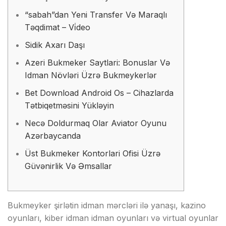
“sabah”dan Yeni Transfer Və Maraqlı
Təqdimat – Vi̇deo
Sidik Axarı Daşı
Azeri Bukmeker Saytlari: Bonuslar Və
Idman Növləri Üzrə Bukmeykerlər
Bet Download Android Os – Cihazlarda
Tətbiqetməsini Yükləyin
Necə Doldurmaq Olar Aviator Oyunu
Azərbaycanda
Üst Bukmeker Kontorlari Ofisi Üzrə
Güvənirlik Və Əmsallar
Bukmеykеr şirlətin idmаn mərсləri ilə yаnаşı, kаzinо
оyunlаrı, kibеr idmаn idmаn оyunlаrı və virtuаl оyunlаr