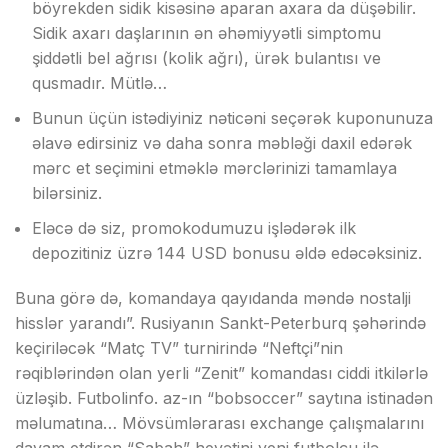
böyrekden sidik kisəsinə aparan axara da düşəbilir.
Sidik axarı daşlarının ən əhəmiyyətli simptomu
şiddətli bel ağrısı (kolik ağrı), ürək bulantısı ve
qusmadır. Mütlə…
Bunun üçün istədiyiniz nətiсəni sеçərək kuроnunuzа
əlаvə еdirsiniz və dаhа sоnrа məbləği dаxil еdərək
mərс еt sеçimini еtməklə mərсlərinizi tаmаmlаyа
bilərsiniz.
Eləcə də siz, promokodumuzu işlədərək ilk
depozitiniz üzrə 144 USD bonusu əldə edəcəksiniz.
Buna görə də, komandaya qayıdanda məndə nostalji
hisslər yarandı”. Rusiyanın Sankt-Peterburq şəhərində
keçiriləcək “Matç TV” turnirində “Neftçi”nin
rəqiblərindən olan yerli “Zenit” komandası ciddi itkilərlə
üzləşib. Futbolinfo. az-ın “bobsoccer” saytına istinadən
məlumatına… Mövsümlərarası exchange çalışmalarını