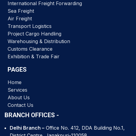
International Freight Forwarding
Sea Freight
Air Freight
Transport Logistics
Project Cargo Handling
Warehousing & Distribution
Customs Clearance
Exhibition & Trade Fair
PAGES
Home
Services
About Us
Contact Us
BRANCH OFFICES -
Delhi Branch –
Office No. 412, DDA Building No.1,
District Centre, Janakpuri-110058