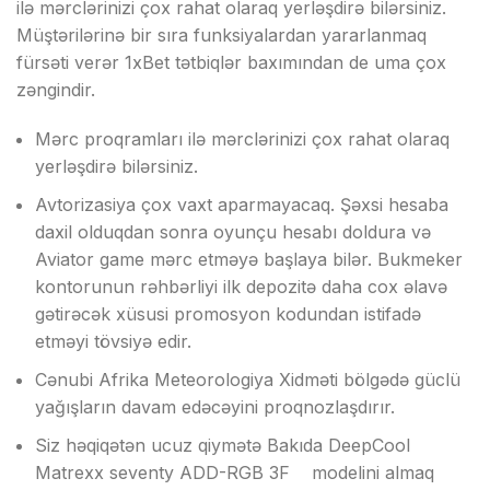
ilə mərclərinizi çox rahat olaraq yerləşdirə bilərsiniz.
Müştərilərinə bir sıra funksiyalardan yararlanmaq
fürsəti verər 1xBet tətbiqlər baxımından de uma çox
zəngindir.
Mərc proqramları ilə mərclərinizi çox rahat olaraq
yerləşdirə bilərsiniz.
Avtorizasiya çox vaxt aparmayacaq. Şəxsi hesaba
daxil olduqdan sonra oyunçu hesabı doldura və
Aviator game mərc etməyə başlaya bilər. Bukmeker
kontorunun rəhbərliyi ilk depozitə daha cox əlavə
gətirəcək xüsusi promosyon kodundan istifadə
etməyi tövsiyə edir.
Cənubi Afrika Meteorologiya Xidməti bölgədə güclü
yağışların davam edəcəyini proqnozlaşdırır.
Siz həqiqətən ucuz qiymətə Bakıda DeepCool
Matrexx seventy ADD-RGB 3F modelini almaq