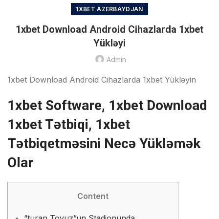
1XBET AZERBAYDJAN
1xbet Download Android Cihazlarda 1xbet
Yükləyi
Admin
1xbet Download Android Cihazlarda 1xbet Yükləyin
1xbet Software, 1xbet Download
1xbet Tətbiqi, 1xbet
Tətbiqetməsini Necə Yükləmək
Olar
Content
“turan Tovuz”un Stadionunda