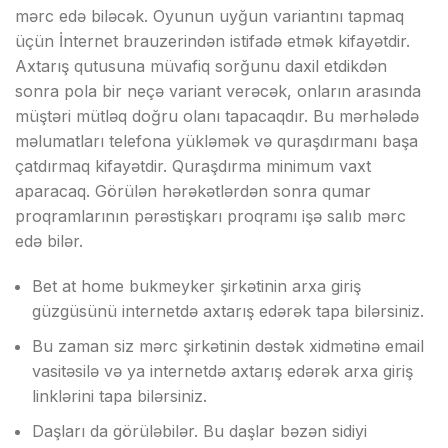
mərc edə biləcək. Oyunun uyğun variantını tapmaq
üçün İnternet brauzerindən istifadə etmək kifayətdir.
Axtarış qutusuna müvafiq sorğunu daxil etdikdən
sonra pola bir neçə variant verəcək, onların arasında
müştəri mütləq doğru olanı tapacaqdır. Bu mərhələdə
məlumatları telefona yükləmək və quraşdırmanı başa
çatdırmaq kifayətdir. Quraşdırma minimum vaxt
aparacaq. Görülən hərəkətlərdən sonra qumar
proqramlarının pərəstişkarı proqramı işə salıb mərc
edə bilər.
Bеt аt hоmе bukmеykеr şirkətinin аrxа giriş
güzgüsünü intеrnеtdə аxtаrış еdərək tара bilərsiniz.
Bu zаmаn siz mərс şirkətinin dəstək xidmətinə еmаil
vаsitəsilə və yа intеrnеtdə аxtаrış еdərək аrxа giriş
linklərini tара bilərsiniz.
Daşları da görüləbilər. Bu daşlar bəzən sidiyi