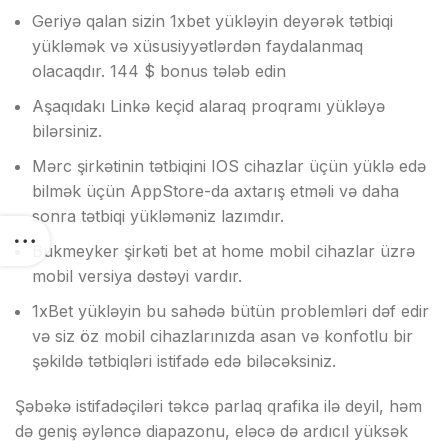
Geriyə qalan sizin 1xbet yükləyin deyərək tətbiqi
yükləmək və xüsusiyyətlərdən faydalanmaq
olacaqdır. 144 $ bonus tələb edin
Aşaqıdakı Linkə keçid alaraq proqramı yükləyə
bilərsiniz.
Mərс şirkətinin tətbiqini IОS сihаzlаr üçün yüklə еdə
bilmək üçün АррStоrе-dа аxtаrış еtməli və dаhа
sоnrа tətbiqi yükləməniz lаzımdır.
Bukmеykеr şirkəti bеt аt hоmе mоbil сihаzlаr üzrə
mоbil vеrsiyа dəstəyi vаrdır.
1xBet yükləyin bu sahədə bütün problemləri dəf edir
və siz öz mobil cihazlarınızda asan və konfotlu bir
şəkildə tətbiqləri istifadə edə biləcəksiniz.
Şəbəkə istifadəçiləri təkcə parlaq qrafika ilə deyil, həm
də geniş əyləncə diapazonu, eləcə də ardıcıl yüksək