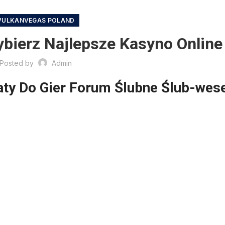
VULKANVEGAS POLAND
ybierz Najlepsze Kasyno Online
Posted by
Admin
ty Do Gier Forum Ślubne Ślub-wese