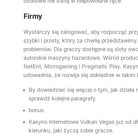
osobowe nie trafią w niepowołane ręce.
Firmy
Wystarczy się zalogować, aby rozpocząć prz
szybki i prosty, który za chwilę przedstawim
problemów. Dla graczy dostępne są sloty ow
autorskie maszyny hazardowe. Wśród produc
NetEnt, Microgaming i Pragmatic Play. Kasy
udowadnia, że rozwija się dokładnie w takim 
By dowiedzieć się więcej o tym, jak działa 
sprawdź kolejne paragrafy.
bonus.
Kasyno internetowe Vulkan Vegas już od dł
kierunku, jaki życzą sobie gracze.