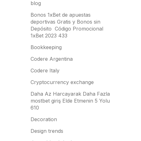
blog
Bonos 1xBet de apuestas
deportivas Gratis y Bonos sin
Depósito ️ Código Promocional
1xBet 2023 433
Bookkeeping
Codere Argentina
Codere Italy
Cryptocurrency exchange
Daha Az Harcayarak Daha Fazla
mostbet giriş Elde Etmenin 5 Yolu
610
Decoration
Design trends