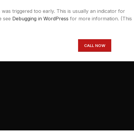
was triggered too early. This is usually an indicator for
se see
Debugging in WordPress
for more information. (This
CALL NOW