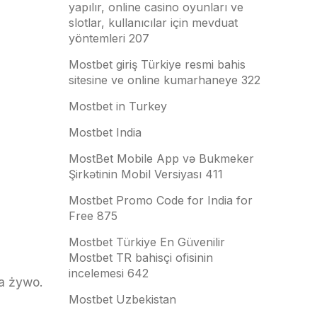
yapılır, online casino oyunları ve
slotlar, kullanıcılar için mevduat
yöntemleri 207
Mostbet giriş Türkiye resmi bahis
sitesine ve online kumarhaneye 322
Mostbet in Turkey
Mostbet India
MostBet Mobile App və Bukmeker
Şirkətinin Mobil Versiyası 411
Mostbet Promo Code for India for
Free 875
Mostbet Türkiye En Güvenilir
Mostbet TR bahisçi ofisinin
incelemesi 642
a żywo.
Mostbet Uzbekistan