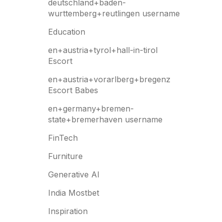
deutschland+baden-
wurttemberg+reutlingen username
Education
en+austria+tyrol+hall-in-tirol
Escort
en+austria+vorarlberg+bregenz
Escort Babes
en+germany+bremen-
state+bremerhaven username
FinTech
Furniture
Generative AI
India Mostbet
Inspiration