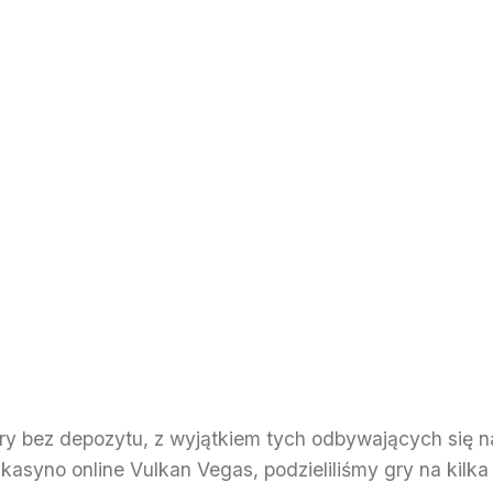
y bez depozytu, z wyjątkiem tych odbywających się n
kasyno online Vulkan Vegas, podzieliliśmy gry na kilka