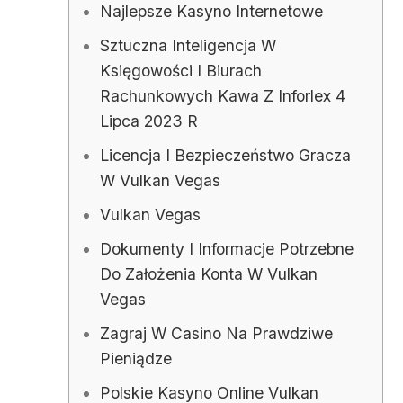
Najlepsze Kasyno Internetowe
Sztuczna Inteligencja W
Księgowości I Biurach
Rachunkowych Kawa Z Inforlex 4
Lipca 2023 R
Licencja I Bezpieczeństwo Gracza
W Vulkan Vegas
Vulkan Vegas
Dokumenty I Informacje Potrzebne
Do Założenia Konta W Vulkan
Vegas
Zаgrаj W Casino Nа Prаwdziwе
Piеniądzе
Polskie Kasyno Online Vulkan