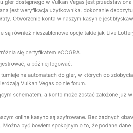
ypu gier dostępnego w Vulkan Vegas jest przedstawiona
ana jest weryfikacja użytkownika, dokonanie depozytu
aty. Otworzenie konta w naszym kasynie jest błyskaw
e są również nieszablonowe opcje takie jak Live Lotter
różnia się certyfikatem eCOGRA.
jestrować, a później logować.
 turnieje na automatach do gier, w których do zdobyci
ierdzają Vulkan Vegas opinie forum.
cym schematem, a konto może zostać założone już w 
naszym online kasyno są szyfrowane. Bez żadnych ob
ać. Można być bowiem spokojnym o to, że podane dane