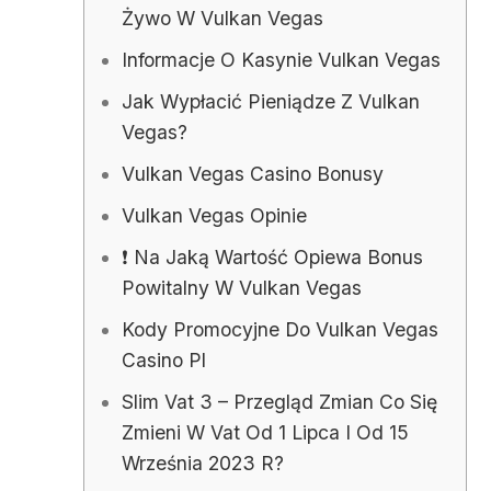
Żywo W Vulkan Vegas
Informacje O Kasynie Vulkan Vegas
Jak Wypłacić Pieniądze Z Vulkan
Vegas?
Vulkan Vegas Casino Bonusy
Vulkan Vegas Opinie
❗ Na Jaką Wartość Opiewa Bonus
Powitalny W Vulkan Vegas
Kody Promocyjne Do Vulkan Vegas
Casino Pl
Slim Vat 3 – Przegląd Zmian Co Się
Zmieni W Vat Od 1 Lipca I Od 15
Września 2023 R?