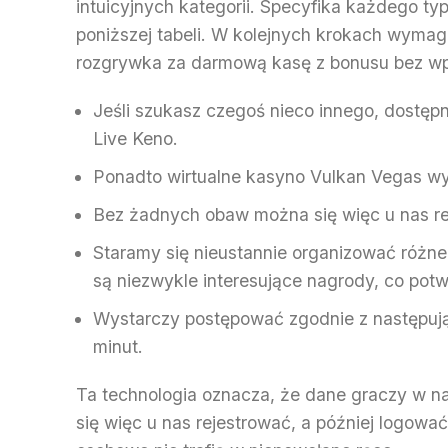
intuicyjnych kategorii. Specyfika każdego t
poniższej tabeli. W kolejnych krokach wymag
rozgrywka za darmową kasę z bonusu bez wpł
Jeśli szukasz czegoś nieco innego, dostępn
Live Keno.
Ponadto wirtualne kasyno Vulkan Vegas wy
Bez żadnych obaw można się więc u nas re
Staramy się nieustannie organizować różne
są niezwykle interesujące nagrody, co potw
Wystarczy postępować zgodnie z następują
minut.
Ta technologia oznacza, że dane graczy w 
się więc u nas rejestrować, a później logow