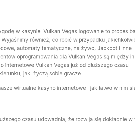
ygodę w kasynie. Vulkan Vegas logowanie to proces b
y. Wyjaśnimy również, co robić w przypadku jakichkolwi
ocowe, automaty tematyczne, na żywo, Jackpot i inne
entów oprogramowania dla Vulkan Vegas są między i
no internetowe Vulkan Vegas już od dłuższego czasu
kierunku, jaki życzą sobie gracze.
nasze wirtualne kasyno internetowe i jak łatwo w nim si
uższego czasu udowadnia, że rozwija się dokładnie w 