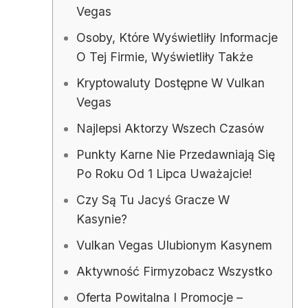
Vegas
Osoby, Które Wyświetliły Informacje
O Tej Firmie, Wyświetliły Także
Kryptowaluty Dostępne W Vulkan
Vegas
Najlepsi Aktorzy Wszech Czasów
Punkty Karne Nie Przedawniają Się
Po Roku Od 1 Lipca Uważajcie!
Czy Są Tu Jacyś Gracze W
Kasynie?
Vulkan Vegas Ulubionym Kasynem
Aktywność Firmyzobacz Wszystko
Oferta Powitalna I Promocje –