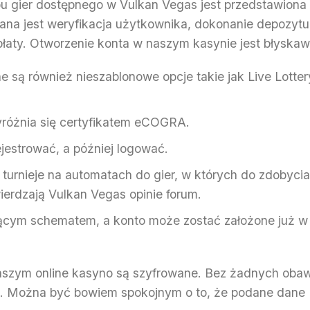
ypu gier dostępnego w Vulkan Vegas jest przedstawiona
ana jest weryfikacja użytkownika, dokonanie depozytu
aty. Otworzenie konta w naszym kasynie jest błyskaw
e są również nieszablonowe opcje takie jak Live Lotter
różnia się certyfikatem eCOGRA.
jestrować, a później logować.
 turnieje na automatach do gier, w których do zdobyci
ierdzają Vulkan Vegas opinie forum.
cym schematem, a konto może zostać założone już w 
naszym online kasyno są szyfrowane. Bez żadnych ob
ać. Można być bowiem spokojnym o to, że podane dane