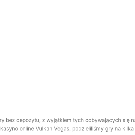
y bez depozytu, z wyjątkiem tych odbywających się n
kasyno online Vulkan Vegas, podzieliliśmy gry na kilka