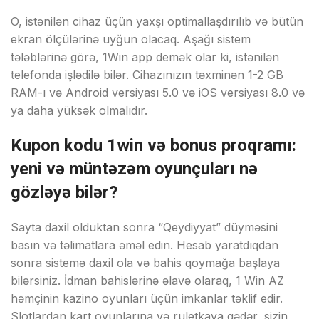
O, istənilən cihaz üçün yaxşı optimallaşdırılıb və bütün
ekran ölçülərinə uyğun olacaq. Aşağı sistem
tələblərinə görə, 1Win app demək olar ki, istənilən
telefonda işlədilə bilər. Cihazınızın təxminən 1-2 GB
RAM-ı və Android versiyası 5.0 və iOS versiyası 8.0 və
ya daha yüksək olmalıdır.
Kupon kodu 1win və bonus proqramı:
yeni və müntəzəm oyunçuları nə
gözləyə bilər?
Sayta daxil olduktan sonra “Qeydiyyat” düyməsini
basın və təlimatlara əməl edin. Hesab yaratdıqdan
sonra sistemə daxil ola və bahis qoymağa başlaya
bilərsiniz. İdman bahislərinə əlavə olaraq, 1 Win AZ
həmçinin kazino oyunları üçün imkanlar təklif edir.
Slotlardan kart oyunlarına və ruletkaya qədər, sizin