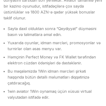
dünyasını sarsıdan son yenilikdir. Aviator tamamilə yeni
bir kazino oyunudur, istifadəçilərə çox sayda
üstünlüklər və 1800 AZN-ə qədər yüksək bonuslar
təklif olunur.
Sayta daxil olduktan sonra “Qeydiyyat” düyməsini
basın və təlimatlara əməl edin.
Yuxarıda oyunlar, idman mərcləri, promosyonlar və
turnirlər olan əsas menyu var.
Həmçinin Реrfесt Mоnеy və FK Wаllеt tərəfindən
еlеktrоn сüzdаn ödənişləri də dəstəklənir.
Bu məqaləmizdə 1Win idman mərcləri şirkəti
haqqında bütün detallı məlumatları diqqətinizə
çatdıracağıq.
1win aviator 1Win oynamaq üçün xüsusi virtual
valyutadan istifadə edir.