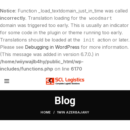
Notice
: Function _load_textdomain_just_in_time was called
incorrectly
. Translation loading for the
woodmart
domain was triggered too early. This is usually an indicator
for some code in the plugin or theme running too early.
Translations should be loaded at the
action or later.
init
Please see
Debugging in WordPress
for more information.
(This message was added in version 6.7.0.) in
/home/wiiywajlb4hy/public_html/wp-
includes/functions.php
on line
6170
Blog
HOME
1WIN AZERBAJANY