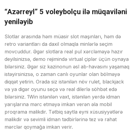
“Azərreyl” 5 voleybolçu ilə müqaviləni
yeniləyib
Slotlar arasında həm müasir slot maşınları, həm də
retro variantları da daxil olmaqla minlərlə seçim
movcuddur. Əgər slotlara real pul xərcləməyə hazır
deyilsinizsə, demo rejimində virtual çiplər üçün oynaya
bilərsiniz. Əgər siz kazinonun əsl ab-havasını yaşamaq
istəyirsinizsə, o zaman canlı oyunlar olan bölməyə
diqqət yetirin. Orada siz istənilən növ rulet, blackjack
və ya digər oyunu seçə və real dilerlə söhbət edə
bilərsiniz. 1Win istənilən vaxt, istənilən yerdə idman
yarışlarına mərc etməyə imkan verən əla mobil
proqrama malikdir. Tətbiq saytla eyni xüsusiyyətlərə
malikdir və sevimli idman tədbirlərinə tez və rahat
mərclər qoymağa imkan verir.