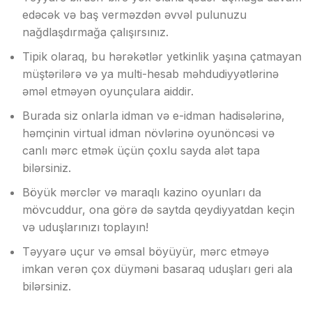
edəcək və baş verməzdən əvvəl pulunuzu
nağdlaşdırmağa çalışırsınız.
Tipik olaraq, bu hərəkətlər yetkinlik yaşına çatmayan
müştərilərə və ya multi-hesab məhdudiyyətlərinə
əməl etməyən oyunçulara aiddir.
Burada siz onlarla idman və e-idman hadisələrinə,
həmçinin virtual idman növlərinə oyunöncəsi və
canlı mərc etmək üçün çoxlu sayda alət tapa
bilərsiniz.
Böyük mərclər və maraqlı kazino oyunları da
mövcuddur, ona görə də saytda qeydiyyatdan keçin
və uduşlarınızı toplayın!
Təyyarə uçur və əmsal böyüyür, mərc etməyə
imkan verən çox düyməni basaraq uduşları geri ala
bilərsiniz.