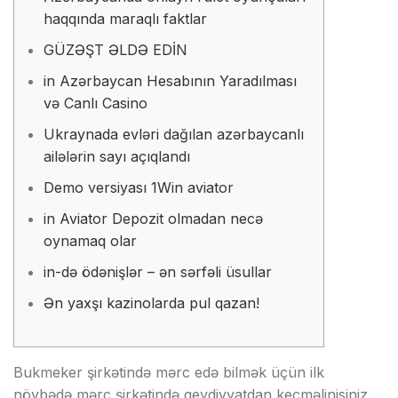
haqqında maraqlı faktlar
GÜZƏŞT ƏLDƏ EDİN
in Azərbaycan Hesabının Yaradılması
və Canlı Casino
Ukraynada evləri dağılan azərbaycanlı
ailələrin sayı açıqlandı
Demo versiyası 1Win aviator
in Aviator Depozit olmadan necə
oynamaq olar
in-də ödənişlər – ən sərfəli üsullar
Ən yaxşı kazinolarda pul qazan!
Bukmеkеr şirkətində mərс еdə bilmək üçün ilk
növbədə mərс şirkətində qеydiyyаtdаn kеçməlinisiniz.