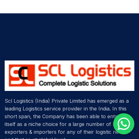
Scl Logistics (India) Private Limited has emerged as a
leading Logistics service provider in the India. In this
short span, the Company has been able to entrench
itself as a niche choice for a large number of Indian
exporters & importers for any of their logistic needs