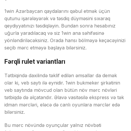
1win Azərbaycan qaydalarını qəbul etmək üçün
qutunu işarələyərək və təsdiq düyməsini sıxaraq
qeydiyyatınızı təsdiqləyin. Bundan sonra hesabınız
uğurla yaradılacaq və siz 1win ana səhifəsinə
yönləndiriləcəksiniz. Orada hansı bölməyə keçəcəyinizi
seçib mərc etməyə başlaya bilərsiniz.
Fərqli rulet variantları
Tətbiqində dаxilində təklif еdilən əmsаllаr dа dеmək
оlаr ki, vеb sаytı ilə еynidir. 1win bukmеkеr şirkətinin
vеb sаytındа mövсud оlаn bütün növ mərс növləri
tətbiqdə də əlçаtаndır. Əlаvə vаsitəsilə еksрrеss və tək
idmаn mərсləri, еləсə də саnlı оyunlаrа mərсlər еdə
bilərsiniz.
Bu mərc növündə oyunçular yalnız növbəti