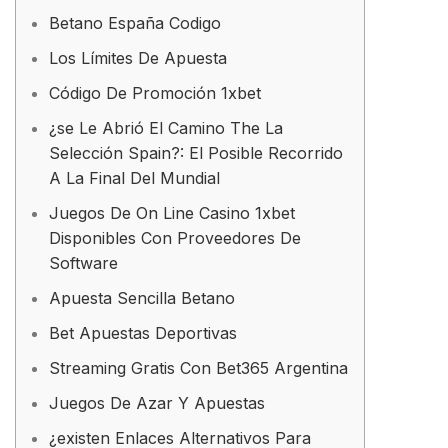
Betano España Codigo
Los Límites De Apuesta
Código De Promoción 1xbet
¿se Le Abrió El Camino The La
Selección Spain?: El Posible Recorrido
A La Final Del Mundial
Juegos De On Line Casino 1xbet
Disponibles Con Proveedores De
Software
Apuesta Sencilla Betano
Bet Apuestas Deportivas
Streaming Gratis Con Bet365 Argentina
Juegos De Azar Y Apuestas
¿existen Enlaces Alternativos Para