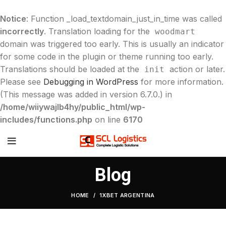
Notice
: Function _load_textdomain_just_in_time was called
incorrectly
. Translation loading for the
woodmart
domain was triggered too early. This is usually an indicator
for some code in the plugin or theme running too early.
Translations should be loaded at the
action or later.
init
Please see
Debugging in WordPress
for more information.
(This message was added in version 6.7.0.) in
/home/wiiywajlb4hy/public_html/wp-
includes/functions.php
on line
6170
Blog
HOME
1XBET ARGENTINA