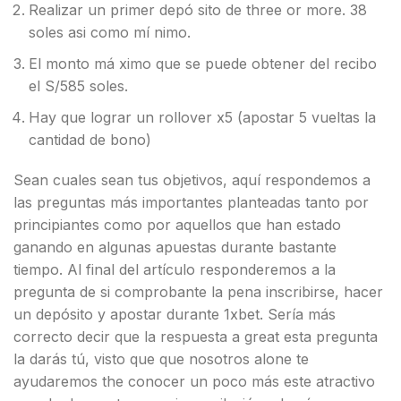
Realizar un primer depó sito de three or more. 38
soles asi como mí nimo.
El monto má ximo que se puede obtener del recibo
el S/585 soles.
Hay que lograr un rollover x5 (apostar 5 vueltas la
cantidad de bono)
Sean cuales sean tus objetivos, aquí respondemos a
las preguntas más importantes planteadas tanto por
principiantes como por aquellos que han estado
ganando en algunas apuestas durante bastante
tiempo. Al final del artículo responderemos a la
pregunta de si comprobante la pena inscribirse, hacer
un depósito y apostar durante 1xbet. Sería más
correcto decir que la respuesta a great esta pregunta
la darás tú, visto que que nosotros alone te
ayudaremos the conocer un poco más este atractivo