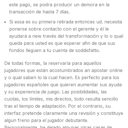
este pago, se podra producir un demora en la
transacción de hasta 7 días.
Si essa es su primera retirada entonces ud. necesita
ponerse sobre contacto con el gerente y él le
ayudará a new través del transformación y lo o qual
queda para usted es que esperar afin de que sus
fondos lleguen a tu cuenta de soddisfatto.
De todas formas, la reservaría para aquellos
jugadores que están acostumbrados an apostar online
y o qual saben lo la cual hacen. Es perfecto para los
jugadores españoles que quieren aumentar sus ayuda
y su experiencia de juego. Las posibilidades, las
cuotas, los límites, mis directos, todo resulta sencillo
tras el tiempo de adaptación. Por el contrario, su
interfaz pretende claramente una revisión y constituye
algun freno para el jugador debutante.
Personalmente, he dejado algunas otras casas de