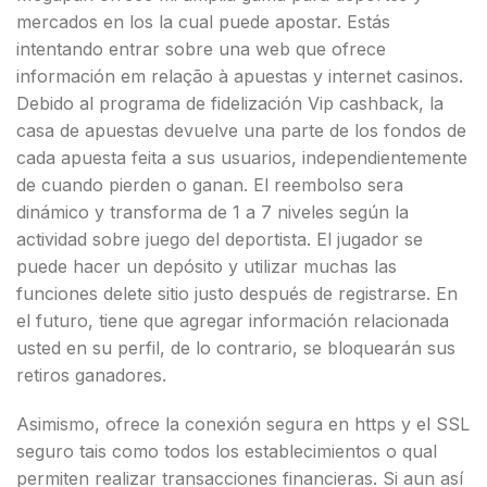
mercados en los la cual puede apostar. Estás
intentando entrar sobre una web que ofrece
información em relação à apuestas y internet casinos.
Debido al programa de fidelización Vip cashback, la
casa de apuestas devuelve una parte de los fondos de
cada apuesta feita a sus usuarios, independientemente
de cuando pierden o ganan. El reembolso sera
dinámico y transforma de 1 a 7 niveles según la
actividad sobre juego del deportista. El jugador se
puede hacer un depósito y utilizar muchas las
funciones delete sitio justo después de registrarse. En
el futuro, tiene que agregar información relacionada
usted en su perfil, de lo contrario, se bloquearán sus
retiros ganadores.
Asimismo, ofrece la conexión segura en https y el SSL
seguro tais como todos los establecimientos o qual
permiten realizar transacciones financieras. Si aun así