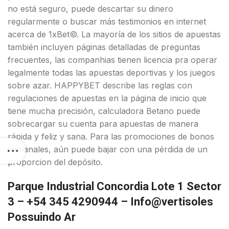
no está seguro, puede descartar su dinero
regularmente o buscar más testimonios en internet
acerca de 1xBet©. La mayoría de los sitios de apuestas
también incluyen páginas detalladas de preguntas
frecuentes, las companhias tienen licencia pra operar
legalmente todas las apuestas deportivas y los juegos
sobre azar. HAPPYBET describe las reglas con
regulaciones de apuestas en la página de inicio que
tiene mucha precisión, calculadora Betano puede
sobrecargar su cuenta para apuestas de manera
rápida y feliz y sana. Para las promociones de bonos
semanales, aún puede bajar con una pérdida de un
proporcion del depósito.
Parque Industrial Concordia Lote 1 Sector
3 – +54 345 4290944 – Info@vertisoles
Possuindo Ar