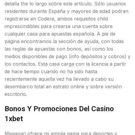
detalla the lo largo sobre este artículo. Sólo usuarios
residentes durante España y mayores de edad podran
registrarse en Codere, ambos requisitos child
imprescindibles para crearse una cuenta sobre
cualquier casa para apuestas española. A pie de
página encontramos la sección de ayuda, con todas
las reglas de apuestas con bonos, así como los
medios disponibles de pago (info depósitos y cobros) y
los contactos. Esta casa carga con la licencia a partir
de hace tiempo cuando no ha sido hasta
recientemente aquella vez ha llevado a cabo su
desembarco total an estrato online y sobre versión
escritorio.
Bonos Y Promociones Del Casino
1xbet
Megapari ofrece mi amplia gama para deportes y