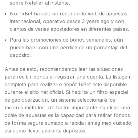
sobre Neteller al instante.
No. 1xBet ha sido un reconocido web de apuestas
internacional, operativo desde 3 years ago y con
cientos de varias apostadores en diferentes países.
Para las promociones de bonos semanales, aún
puede bajar con una pérdida de un porcentaje del
depósito.
Antes de esto, recomiendamos leer las situaciones
para recibir bonos al registrar una cuenta. La listagem
completa para realizar e dépôt 1xBet esté disponible
durante el sitio net oficial. Si habilita un filtro especial
de geolocalización, un sistema seleccionará los
mejores métodos. Un factor importante ing elegir una
odaie de apuestas es la capacidad para retirar fondos
de forma segura sumado a rápida i smag med cuidado,
así como llevar adelante depósitos.