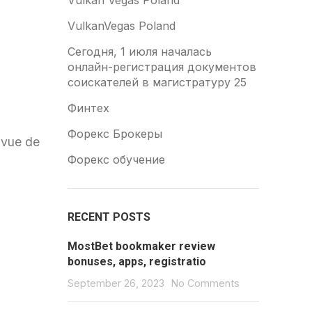
Vulkan Vegas Poland
VulkanVegas Poland
Сегодня, 1 июля началась
онлайн-регистрация документов
соискателей в магистратуру 25
Финтех
Форекс Брокеры
e vue de
Форекс обучение
RECENT POSTS
MostBet bookmaker review
bonuses, apps, registratio
September 26, 2023
No Comments