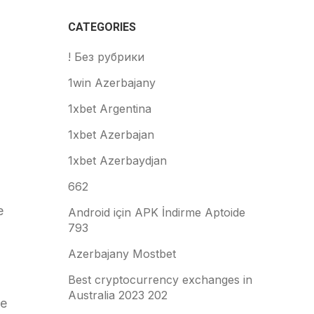
CATEGORIES
! Без рубрики
1win Azerbajany
1xbet Argentina
1xbet Azerbajan
1xbet Azerbaydjan
662
e
Android için APK İndirme Aptoide
793
Azerbajany Mostbet
Best cryptocurrency exchanges in
Australia 2023 202
re