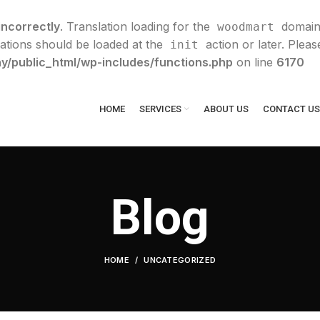
incorrectly
. Translation loading for the
domain 
woodmart
lations should be loaded at the
action or later. Plea
init
y/public_html/wp-includes/functions.php
on line
6170
HOME
SERVICES
ABOUT US
CONTACT US
Blog
HOME
UNCATEGORIZED