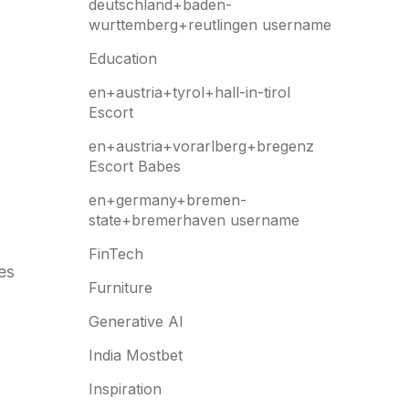
deutschland+baden-
wurttemberg+reutlingen username
Education
en+austria+tyrol+hall-in-tirol
Escort
en+austria+vorarlberg+bregenz
Escort Babes
en+germany+bremen-
state+bremerhaven username
FinTech
es
Furniture
Generative AI
India Mostbet
Inspiration