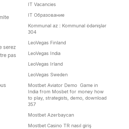
IT Vacancies
IT Образование
mite
Kommunal az : Kommunal ödənişlər
304
LeoVegas Finland
e serez
LeoVegas India
tre pas
LeoVegas Irland
LeoVegas Sweden
ous
Mostbet Aviator Demo ️ Game in
India from Mosbet for money how
to play, strategists, demo, download
357
Mostbet Azerbaycan
Mostbet Casino TR nasıl giriş