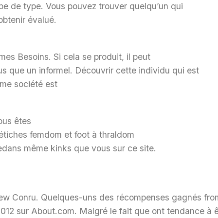
ype de type. Vous pouvez trouver quelqu’un qui
btenir évalué.
mes Besoins. Si cela se produit, il peut
s que un informel. Découvrir cette individu qui est
time société est
ous êtes
 fétiches femdom et foot à thraldom
edans même kinks que vous sur ce site.
drew Conru. Quelques-uns des récompenses gagnés from
 2012 sur About.com. Malgré le fait que ont tendance à ê