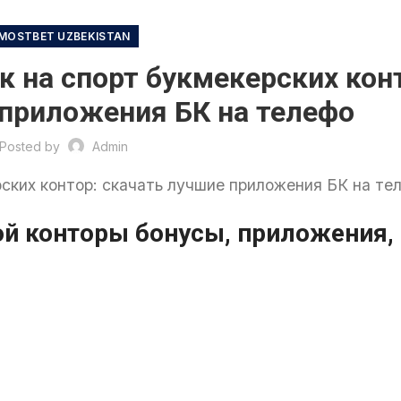
MOSTBET UZBEKISTAN
 на спорт букмекерских кон
 приложения БК на телефо
Posted by
Admin
ских контор: скачать лучшие приложения БК на те
ой конторы бонусы, приложения,