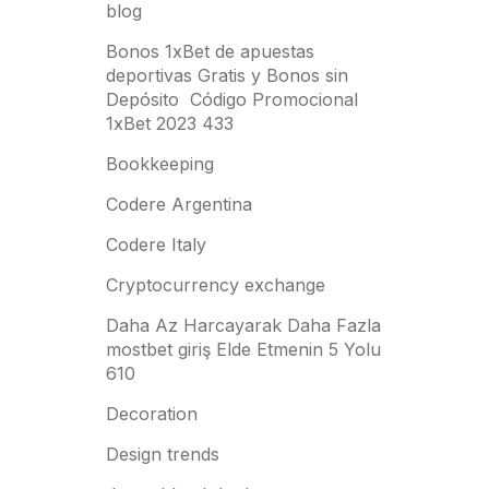
blog
Bonos 1xBet de apuestas
deportivas Gratis y Bonos sin
Depósito ️ Código Promocional
1xBet 2023 433
Bookkeeping
Codere Argentina
Codere Italy
Cryptocurrency exchange
Daha Az Harcayarak Daha Fazla
mostbet giriş Elde Etmenin 5 Yolu
610
Decoration
Design trends