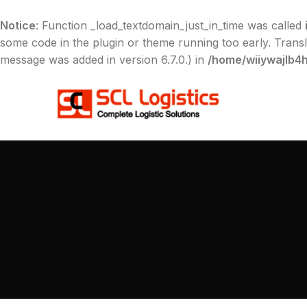
Notice
: Function _load_textdomain_just_in_time was called
some code in the plugin or theme running too early. Trans
message was added in version 6.7.0.) in
/home/wiiywajlb4h