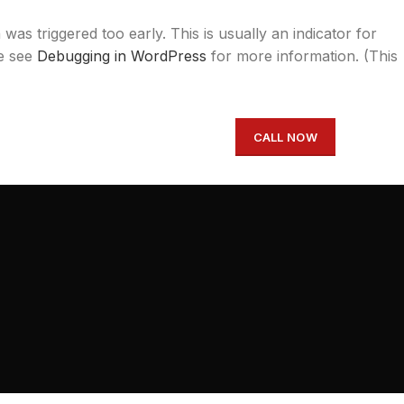
was triggered too early. This is usually an indicator for
se see
Debugging in WordPress
for more information. (This
CALL NOW