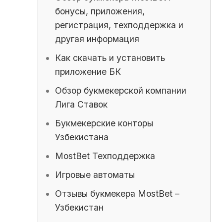
бонусы, приложения,
регистрация, техподдержка и
другая информация
Как скачать и установить
приложение БК
Обзор букмекерской компании
Лига Ставок
Букмекерские конторы
Узбекистана
MostBet Техподдержка
Игровые автоматы
Отзывы букмекера MostBet –
Узбекистан