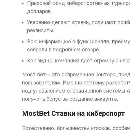
Призовой фонд киберспортивных турниро
долларов.
Уверенно делают ставки, получают приб
реквизиты.
Всю информацию о функционале, преиму
собрали в подробном обзоре.
Как видно, компания дает огромную своб
Мост бет – это современная контора, пре
пользователям. Именно поэтому разработ
под управлением операционной системы А
получить бонус за создание аккаунта.
MostBet Ставки на киберспорт
Естественно, большинству игроков, особе