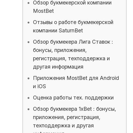
Обзор букмекерской компании
MostBet
Отзывы о работе букмекерской
компании SaturnBet
Обзор букмекера Лига Ставок :
бонусы, приложения,
регистрация, техподдержка и
другая информация
Приложения MostBet для Android
и iOS
Оценка работы тех. поддержки
Обзор букмекера 1xBet : бонусы,
приложения, регистрация,
техподдержка и другая