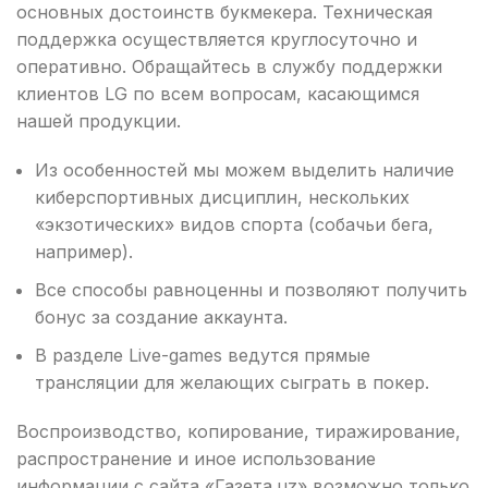
основных достоинств букмекера. Техническая
поддержка осуществляется круглосуточно и
оперативно. Обращайтесь в службу поддержки
клиентов LG по всем вопросам, касающимся
нашей продукции.
Из особенностей мы можем выделить наличие
киберспортивных дисциплин, нескольких
«экзотических» видов спорта (собачьи бега,
например).
Все способы равноценны и позволяют получить
бонус за создание аккаунта.
В разделе Live-games ведутся прямые
трансляции для желающих сыграть в покер.
Воспроизводство, копирование, тиражирование,
распространение и иное использование
информации с сайта «Газета.uz» возможно только