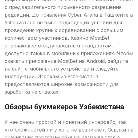
с предварительного письменного разрешения
редакции. До появления Cyber Arena в Ташкенте в
Узбекистане не было подходящих условий для
проведения крупных соревнований с большим
количеством участников. Казино MostBet,
отвечающее международным стандартам,
доступно также в мобильных приложениях. Чтобы
скачать приложение MostBet на Android, зайдите
на сайт с мобильного устройства и следуйте
инструкции. Игрокам из Узбекистана
предоставляются широкие возможности для
заработка на ставках.
Обзоры букмекеров Узбекистана
У нее очень простой и понятный интерфейс, так
что сложностей ни у кого не возникнет. Ссылки на
скачивание программ обычно размещаются в