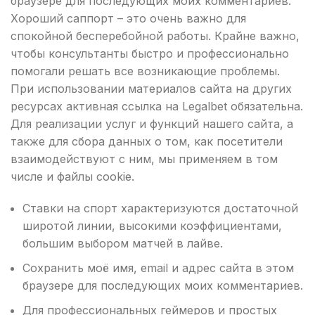
браузере для последующих моих комментариев.
Хороший саппорт – это очень важно для
спокойной бесперебойной работы. Крайне важно,
чтобы консультанты быстро и профессионально
помогали решать все возникающие проблемы.
При использовании материалов сайта на других
ресурсах активная ссылка на Legalbet обязательна.
Для реализации услуг и функций нашего сайта, а
также для сбора данных о том, как посетители
взаимодействуют с ним, мы применяем в том
числе и файлы cookie.
Ставки на спорт характеризуются достаточной
широтой линии, высокими коэффициентами,
большим выбором матчей в лайве.
Сохранить моё имя, email и адрес сайта в этом
браузере для последующих моих комментариев.
Для профессиональных геймеров и простых