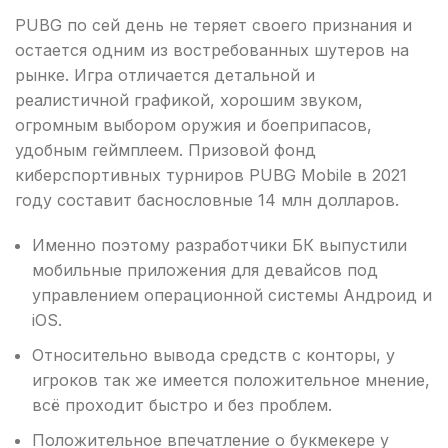
PUBG по сей день не теряет своего признания и
остается одним из востребованных шутеров на
рынке. Игра отличается детальной и
реалистичной графикой, хорошим звуком,
огромным выбором оружия и боеприпасов,
удобным геймплеем. Призовой фонд
киберспортивных турниров PUBG Mobile в 2021
году составит баснословные 14 млн долларов.
Именно поэтому разработчики БК выпустили
мобильные приложения для девайсов под
управлением операционной системы Андроид и
iOS.
Относительно вывода средств с конторы, у
игроков так же имеется положительное мнение,
всё проходит быстро и без проблем.
Положительное впечатление о букмекере у