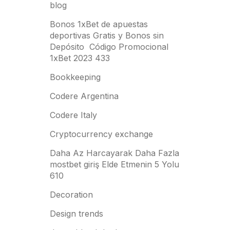
blog
Bonos 1xBet de apuestas
deportivas Gratis y Bonos sin
Depósito ️ Código Promocional
1xBet 2023 433
Bookkeeping
Codere Argentina
Codere Italy
Cryptocurrency exchange
Daha Az Harcayarak Daha Fazla
mostbet giriş Elde Etmenin 5 Yolu
610
Decoration
Design trends