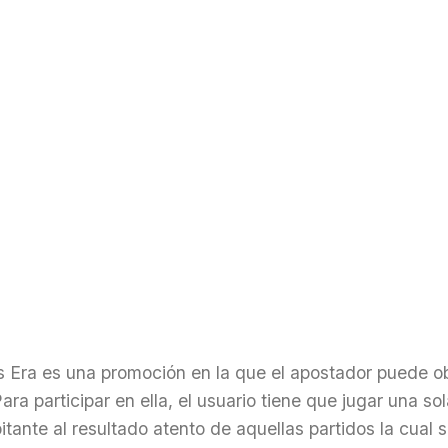
s Era es una promoción en la que el apostador puede o
a participar en ella, el usuario tiene que jugar una sol
itante al resultado atento de aquellas partidos la cual 