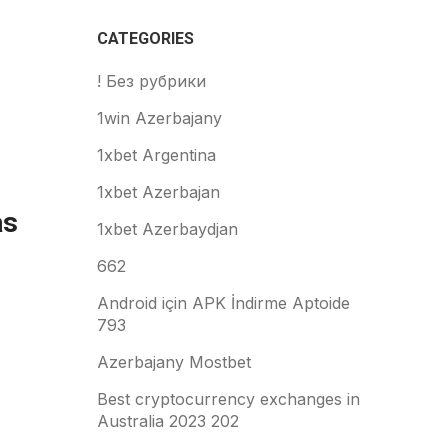
CATEGORIES
! Без рубрики
1win Azerbajany
1xbet Argentina
1xbet Azerbajan
as
1xbet Azerbaydjan
662
Android için APK İndirme Aptoide
793
Azerbajany Mostbet
Best cryptocurrency exchanges in
Australia 2023 202