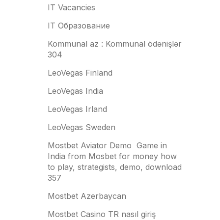
IT Vacancies
IT Образование
Kommunal az : Kommunal ödənişlər
304
LeoVegas Finland
LeoVegas India
LeoVegas Irland
LeoVegas Sweden
Mostbet Aviator Demo ️ Game in
India from Mosbet for money how
to play, strategists, demo, download
357
Mostbet Azerbaycan
Mostbet Casino TR nasıl giriş