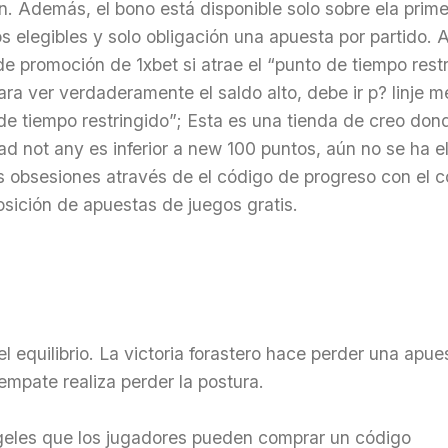
n. Además, el bono está disponible solo sobre ela prim
os elegibles y solo obligación una apuesta por partido. 
de promoción de 1xbet si atrae el “punto de tiempo rest
ra ver verdaderamente el saldo alto, debe ir p? linje 
e tiempo restringido”; Esta es una tienda de creo don
dad not any es inferior a new 100 puntos, aún no se ha e
 obsesiones através de el código de progreso con el 
osición de apuestas de juegos gratis.
l equilibrio. La victoria forastero hace perder una apues
 empate realiza perder la postura.
geles que los jugadores pueden comprar un código