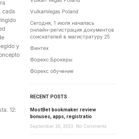
Vulkan Vegas Poland
era
A cada
VulkanVegas Poland
ringido
Сегодня, 1 июля началась
med
онлайн-регистрация документов
соискателей в магистратуру 25
de
legido y
Финтех
concepto
Форекс Брокеры
Форекс обучение
RECENT POSTS
ta. 12:
MostBet bookmaker review
bonuses, apps, registratio
September 26, 2023
No Comments