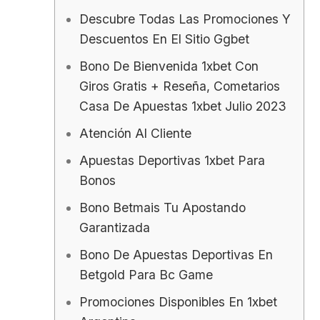
Descubre Todas Las Promociones Y
Descuentos En El Sitio Ggbet
Bono De Bienvenida 1xbet Con
Giros Gratis + Reseña, Cometarios
Casa De Apuestas 1xbet Julio 2023
Atención Al Cliente
Apuestas Deportivas 1xbet Para
Bonos
Bono Betmais Tu Apostando
Garantizada
Bono De Apuestas Deportivas En
Betgold Para Bc Game
Promociones Disponibles En 1xbet