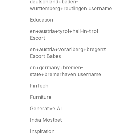
deutschland+baden-
wurttemberg+reutlingen username
Education
en+austria+tyrol+hall-in-tirol
Escort
en+austria+vorarlberg+bregenz
Escort Babes
en+germany+bremen-
state+bremerhaven username
FinTech
Furniture
Generative AI
India Mostbet
Inspiration