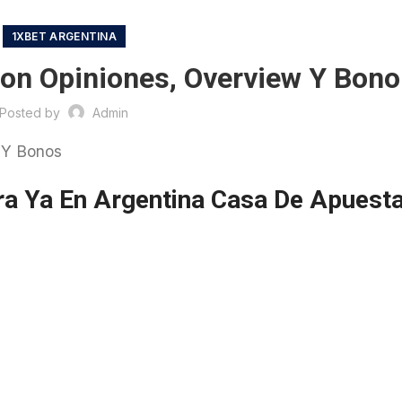
1XBET ARGENTINA
on Opiniones, Overview Y Bono
Posted by
Admin
 Y Bonos
ra Ya En Argentina Casa De Apuest