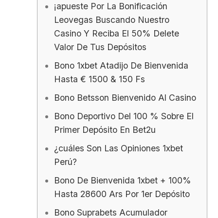
¡apueste Por La Bonificación
Leovegas Buscando Nuestro
Casino Y Reciba El 50% Delete
Valor De Tus Depósitos
Bono 1xbet Atadijo De Bienvenida
Hasta € 1500 & 150 Fs
Bono Betsson Bienvenido Al Casino
Bono Deportivo Del 100 % Sobre El
Primer Depósito En Bet2u
¿cuáles Son Las Opiniones 1xbet
Perú?
Bono De Bienvenida 1xbet + 100%
Hasta 28600 Ars Por 1er Depósito
Bono Suprabets Acumulador