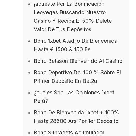
¡apueste Por La Bonificación
Leovegas Buscando Nuestro
Casino Y Reciba El 50% Delete
Valor De Tus Depósitos
Bono 1xbet Atadijo De Bienvenida
Hasta € 1500 & 150 Fs
Bono Betsson Bienvenido Al Casino
Bono Deportivo Del 100 % Sobre El
Primer Depósito En Bet2u
¿cuáles Son Las Opiniones 1xbet
Perú?
Bono De Bienvenida 1xbet + 100%
Hasta 28600 Ars Por 1er Depósito
Bono Suprabets Acumulador