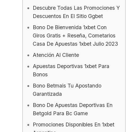
Descubre Todas Las Promociones Y
Descuentos En El Sitio Ggbet
Bono De Bienvenida 1xbet Con
Giros Gratis + Reseña, Cometarios
Casa De Apuestas 1xbet Julio 2023
Atención Al Cliente
Apuestas Deportivas 1xbet Para
Bonos
Bono Betmais Tu Apostando
Garantizada
Bono De Apuestas Deportivas En
Betgold Para Bc Game
Promociones Disponibles En 1xbet