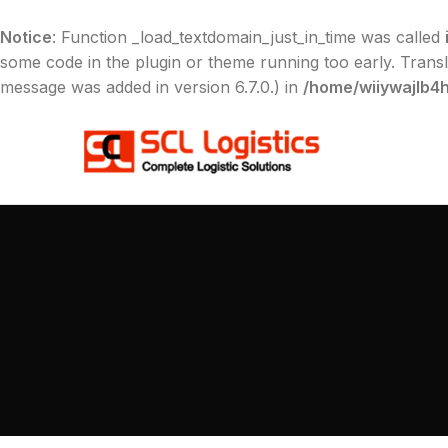
Notice
: Function _load_textdomain_just_in_time was called
some code in the plugin or theme running too early. Trans
message was added in version 6.7.0.) in
/home/wiiywajlb4h