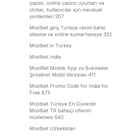
yapılır, online casino oyunları ve
slotlar, kullanıcılar için mevduat
yöntemleri 207
Mostbet giriş Türkiye resmi bahis
sitesine ve online kumarhaneye 322
Mostbet in Turkey
Mostbet India
MostBet Mobile App və Bukmeker
Şirkətinin Mobil Versiyası 411
Mostbet Promo Code for India for
Free 875
Mostbet Türkiye En Güvenilir
Mostbet TR bahisçi ofisinin
incelemesi 642
Mostbet Uzbekistan