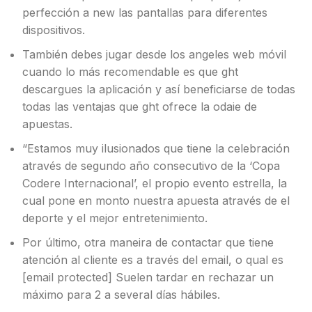
perfección a new las pantallas para diferentes
dispositivos.
También debes jugar desde los angeles web móvil
cuando lo más recomendable es que ght
descargues la aplicación y así beneficiarse de todas
todas las ventajas que ght ofrece la odaie de
apuestas.
“Estamos muy ilusionados que tiene la celebración
através de segundo año consecutivo de la ‘Copa
Codere Internacional’, el propio evento estrella, la
cual pone en monto nuestra apuesta através de el
deporte y el mejor entretenimiento.
Por último, otra maneira de contactar que tiene
atención al cliente es a través del email, o qual es
[email protected] Suelen tardar en rechazar un
máximo para 2 a several días hábiles.