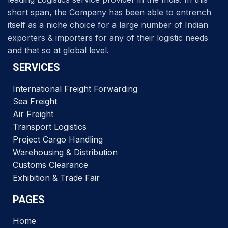
short span, the Company has been able to entrench
itself as a niche choice for a large number of Indian
exporters & importers for any of their logistic needs
and that so at global level.
SERVICES
International Freight Forwarding
Sea Freight
Air Freight
Transport Logistics
Project Cargo Handling
Warehousing & Distribution
Customs Clearance
Exhibition & Trade Fair
PAGES
Home