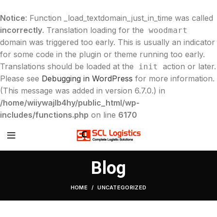
Notice
: Function _load_textdomain_just_in_time was called
incorrectly
. Translation loading for the
woodmart
domain was triggered too early. This is usually an indicator
for some code in the plugin or theme running too early.
Translations should be loaded at the
action or later.
init
Please see
Debugging in WordPress
for more information.
(This message was added in version 6.7.0.) in
/home/wiiywajlb4hy/public_html/wp-
includes/functions.php
on line
6170
Blog
HOME
UNCATEGORIZED