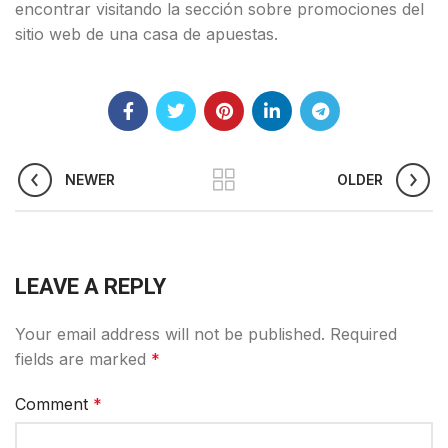
encontrar visitando la sección sobre promociones del
sitio web de una casa de apuestas.
NEWER
OLDER
LEAVE A REPLY
Your email address will not be published.
Required
fields are marked
*
Comment
*