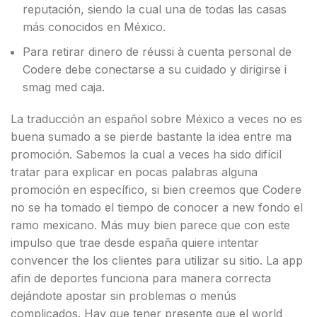
reputación, siendo la cual una de todas las casas
más conocidos en México.
Para retirar dinero de réussi à cuenta personal de
Codere debe conectarse a su cuidado y dirigirse i
smag med caja.
La traducción an español sobre México a veces no es
buena sumado a se pierde bastante la idea entre ma
promoción. Sabemos la cual a veces ha sido difícil
tratar para explicar en pocas palabras alguna
promoción en específico, si bien creemos que Codere
no se ha tomado el tiempo de conocer a new fondo el
ramo mexicano. Más muy bien parece que con este
impulso que trae desde españa quiere intentar
convencer the los clientes para utilizar su sitio. La app
afin de deportes funciona para manera correcta
dejándote apostar sin problemas o menús
complicados. Hay que tener presente que el world