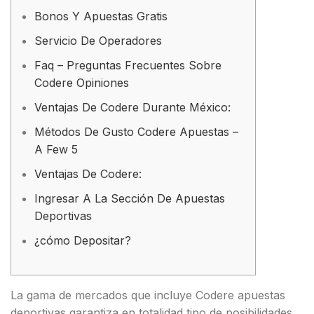
Bonos Y Apuestas Gratis
Servicio De Operadores
Faq – Preguntas Frecuentes Sobre
Codere Opiniones
Ventajas De Codere Durante México:
Métodos De Gusto Codere Apuestas –
A Few 5
Ventajas De Codere:
Ingresar A La Sección De Apuestas
Deportivas
¿cómo Depositar?
La gama de mercados que incluye Codere apuestas
deportivas garantiza en totalidad tipo de posibilidades