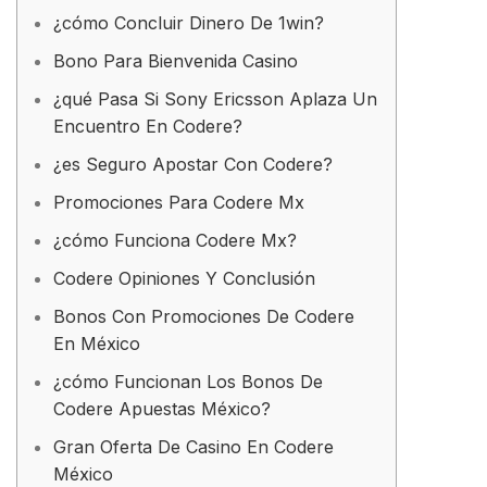
¿cómo Concluir Dinero De 1win?
Bono Para Bienvenida Casino
¿qué Pasa Si Sony Ericsson Aplaza Un
Encuentro En Codere?
¿es Seguro Apostar Con Codere?
Promociones Para Codere Mx
¿cómo Funciona Codere Mx?
Codere Opiniones Y Conclusión
Bonos Con Promociones De Codere
En México
¿cómo Funcionan Los Bonos De
Codere Apuestas México?
Gran Oferta De Casino En Codere
México