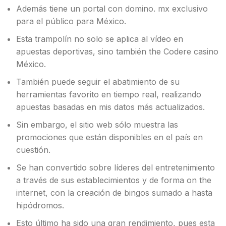
Además tiene un portal con domino. mx exclusivo
para el público para México.
Esta trampolín no solo se aplica al vídeo en
apuestas deportivas, sino también the Codere casino
México.
También puede seguir el abatimiento de su
herramientas favorito en tiempo real, realizando
apuestas basadas en mis datos más actualizados.
Sin embargo, el sitio web sólo muestra las
promociones que están disponibles en el país en
cuestión.
Se han convertido sobre líderes del entretenimiento
a través de sus establecimientos y de forma on the
internet, con la creación de bingos sumado a hasta
hipódromos.
Esto último ha sido una gran rendimiento, pues esta