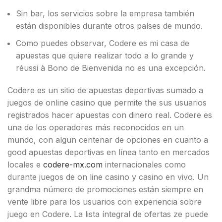
Sin bar, los servicios sobre la empresa también
están disponibles durante otros países de mundo.
Como puedes observar, Codere es mi casa de
apuestas que quiere realizar todo a lo grande y
réussi à Bono de Bienvenida no es una excepción.
Codere es un sitio de apuestas deportivas sumado a
juegos de online casino que permite the sus usuarios
registrados hacer apuestas con dinero real. Codere es
una de los operadores más reconocidos en un
mundo, con algun centenar de opciones en cuanto a
good apuestas deportivas en línea tanto en mercados
locales e
codere-mx.com
internacionales como
durante juegos de on line casino y casino en vivo. Un
grandma número de promociones están siempre en
vente libre para los usuarios con experiencia sobre
juego en Codere. La lista íntegral de ofertas ze puede