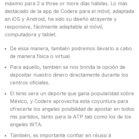
máximo para 2 a three or more días hábiles. Lo más
destacado de la app de Codere para el móvil, adaptada
an iOS y Android, ha sido su diseño atrayente y
responsive, fácilmente adaptable al móvil,
computadora y tablet.
De essa manera, también podremos llevarlo a cabo
de manera física o virtual.
Para aquello, también se nos brinda la opción de
depositar nuestro dinero directamente durante los
centros oficiales.
El tenis sera un deporte que gana popularidad sobre
México, y Codere aprovecha esta coyuntura para
ofrecerte los angeles posibilidad de apostar en todos
mis partidos, tanto para la ATP tais como los de los
angeles WTA.
También, es importante confiar en réussi à