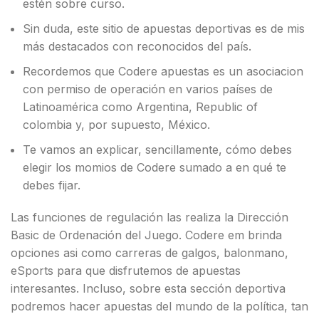
estén sobre curso.
Sin duda, este sitio de apuestas deportivas es de mis
más destacados con reconocidos del país.
Recordemos que Codere apuestas es un asociacion
con permiso de operación en varios países de
Latinoamérica como Argentina, Republic of
colombia y, por supuesto, México.
Te vamos an explicar, sencillamente, cómo debes
elegir los momios de Codere sumado a en qué te
debes fijar.
Las funciones de regulación las realiza la Dirección
Basic de Ordenación del Juego. Codere em brinda
opciones asi como carreras de galgos, balonmano,
eSports para que disfrutemos de apuestas
interesantes. Incluso, sobre esta sección deportiva
podremos hacer apuestas del mundo de la política, tan