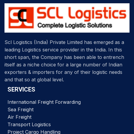
Scl Logistics (India) Private Limited has emerged as a
leading Logistics service provider in the India. In this
short span, the Company has been able to entrench
itself as a niche choice for a large number of Indian
exporters & importers for any of their logistic needs
and that so at global level.
SERVICES
International Freight Forwarding
Sea Freight
Air Freight
Transport Logistics
Project Cargo Handling