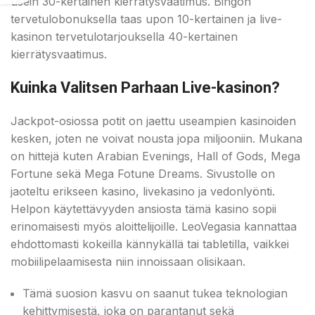
usein 30-kertainen kierrätysvaatimus. Bingon
tervetulobonuksella taas upon 10-kertainen ja live-
kasinon tervetulotarjouksella 40-kertainen
kierrätysvaatimus.
Kuinka Valitsen Parhaan Live-kasinon?
Jackpot-osiossa potit on jaettu useampien kasinoiden
kesken, joten ne voivat nousta jopa miljooniin. Mukana
on hittejä kuten Arabian Evenings, Hall of Gods, Mega
Fortune sekä Mega Fotune Dreams. Sivustolle on
jaoteltu erikseen kasino, livekasino ja vedonlyönti.
Helpon käytettävyyden ansiosta tämä kasino sopii
erinomaisesti myös aloittelijoille. LeoVegasia kannattaa
ehdottomasti kokeilla kännykällä tai tabletilla, vaikkei
mobiilipelaamisesta niin innoissaan olisikaan.
Tämä suosion kasvu on saanut tukea teknologian
kehittymisestä, joka on parantanut sekä