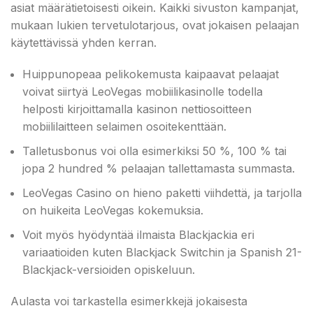
asiat määrätietoisesti oikein. Kaikki sivuston kampanjat,
mukaan lukien tervetulotarjous, ovat jokaisen pelaajan
käytettävissä yhden kerran.
Huippunopeaa pelikokemusta kaipaavat pelaajat
voivat siirtyä LeoVegas mobiilikasinolle todella
helposti kirjoittamalla kasinon nettiosoitteen
mobiililaitteen selaimen osoitekenttään.
Talletusbonus voi olla esimerkiksi 50 %, 100 % tai
jopa 2 hundred % pelaajan tallettamasta summasta.
LeoVegas Casino on hieno paketti viihdettä, ja tarjolla
on huikeita LeoVegas kokemuksia.
Voit myös hyödyntää ilmaista Blackjackia eri
variaatioiden kuten Blackjack Switchin ja Spanish 21-
Blackjack-versioiden opiskeluun.
Aulasta voi tarkastella esimerkkejä jokaisesta