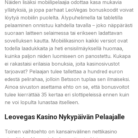
Näiden lisäksi mobiilipelaajia odottaa kasa mukavia
yllätyksiä, ja jopa parhaat LeoVegas bonuskoodit voivat
löytyä mobiilin puolelta. Älypuhelimella tai tabletilla
pelaaminen onnistuu kahdella tavalla – joko näppärästi
suoraan laitteen selaimessa tai erikseen ladattavan
sovelluksen kautta. Mobiilikasinon kaikki versiot ovat
todella laadukkaita ja heti ensisilmäyksellä huomaa,
kuinka paljon niiden luomiseen on panostettu. Kukapa
ei rakastaisi erilaisia bonuksia, joita kasinosivustot
tarjoavat? Pelaajan tulee tallettaa a hundred euron
edestä pelirahaa, jolloin Betsson tuplaa sen ilmaiseksi.
Ainoa sivuston asettama ehto on se, että bonusvoitot
tulee kierrättää 35 kertaa eri slottipeleissä ennen kuin
ne voi lopulta lunastaa itselleen.
Leovegas Kasino Nykypäivän Pelaajalle
Toinen vaihtoehto on kansainvälinen nettikasino