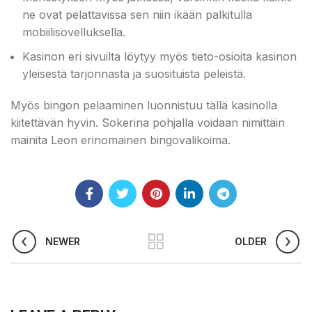
ne ovat pelattavissa sen niin ikään palkitulla
mobiilisovelluksella.
Kasinon eri sivuilta löytyy myös tieto-osioita kasinon
yleisestä tarjonnasta ja suosituista peleistä.
Myös bingon pelaaminen luonnistuu tällä kasinolla
kiitettävän hyvin. Sokerina pohjalla voidaan nimittäin
mainita Leon erinomainen bingovalikoima.
NEWER
OLDER