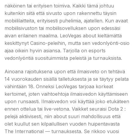
näköinen tai erityisen toimiva. Kaikki tämä johtuu
kuitenkin siitä että sivusto upon rakennettu täysin
mobiililaitteita, erityisesti puhelimia, ajatellen. Kun avaat
mobiilisivuston tai mobiilisovelluksen upon edessäsi
aivan erilainen maailma. LeoVegas about kieltämättä
keskittynyt Casino-peleihin, mutta sen vedonlyönti-osio
ajaa oikein hyvin asiansa. Tarjolla on esports
vedonlyöntiä suosituimmista peleistä ja turnauksista.
Ainoana rajoituksena upon että ilmaisveto on tehtävä
14 vuorokauden sisällä talletuksesta ja se täytyy pelata
vähintään 18. Onneksi LeoVegas tarjoaa korkeat
kertoimet, joten vaihtoehtoja ilmaisvedon käyttämiseen
upon runsaasti. Ilmaisvedon voi käyttää joko etukäteen
ennen ottelua tai live-vetona. Vaikket seuraisi Dota 2 :
pelejä aktiivisesti, niin about suuri mahdollisuus että
olet kuullut sen kilpailullisen vuoden huipentavasta
The International — turnauksesta. Se rikkoo vuosi