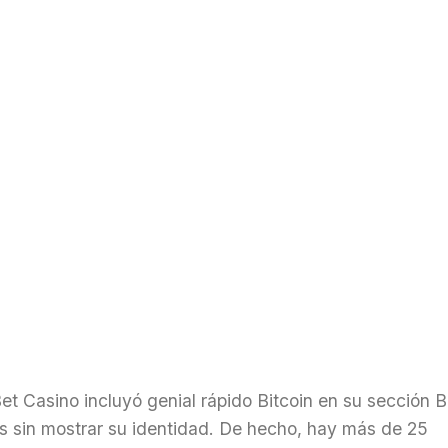
Bet Casino incluyó genial rápido Bitcoin en su sección 
as sin mostrar su identidad. De hecho, hay más de 25