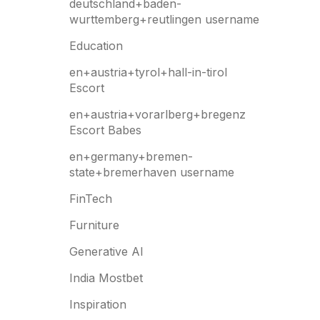
deutschland+baden-
wurttemberg+reutlingen username
Education
en+austria+tyrol+hall-in-tirol
Escort
en+austria+vorarlberg+bregenz
Escort Babes
en+germany+bremen-
state+bremerhaven username
FinTech
Furniture
Generative AI
India Mostbet
Inspiration