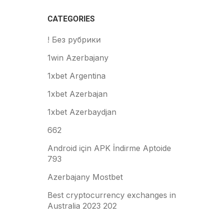
CATEGORIES
! Без рубрики
1win Azerbajany
1xbet Argentina
1xbet Azerbajan
o
1xbet Azerbaydjan
662
Android için APK İndirme Aptoide
793
Azerbajany Mostbet
Best cryptocurrency exchanges in
Australia 2023 202