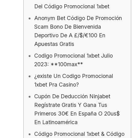
Del Código Promocional 1xbet
Anonym Bet Código De Promoción
Scam Bono De Bienvenida
Deportivo De A £/$/€100 En
Apuestas Gratis
Codigo Promocional 1xbet Julio
2023: **100max**
¿existe Un Codigo Promocional
1xbet Pra Casino?
Cupón De Deducción Ninjabet
Regístrate Gratis Y Gana Tus
Primeros 30€ En España O 20us$
En Latinoamérica
Código Promocional 1xbet & Código