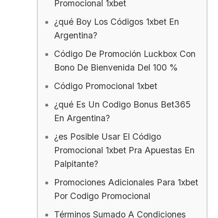
Promocional 1xbet
¿qué Boy Los Códigos 1xbet En
Argentina?
Código De Promoción Luckbox Con
Bono De Bienvenida Del 100 %
Código Promocional 1xbet
¿qué Es Un Codigo Bonus Bet365
En Argentina?
¿es Posible Usar El Código
Promocional 1xbet Pra Apuestas En
Palpitante?
Promociones Adicionales Para 1xbet
Por Codigo Promocional
Términos Sumado A Condiciones