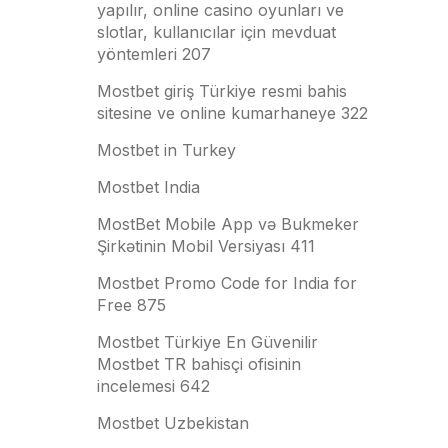
yapılır, online casino oyunları ve
slotlar, kullanıcılar için mevduat
yöntemleri 207
Mostbet giriş Türkiye resmi bahis
sitesine ve online kumarhaneye 322
Mostbet in Turkey
Mostbet India
MostBet Mobile App və Bukmeker
Şirkətinin Mobil Versiyası 411
Mostbet Promo Code for India for
Free 875
Mostbet Türkiye En Güvenilir
Mostbet TR bahisçi ofisinin
incelemesi 642
Mostbet Uzbekistan