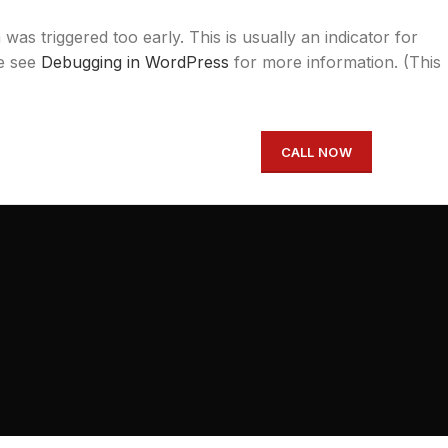
was triggered too early. This is usually an indicator for
se see
Debugging in WordPress
for more information. (This
CALL NOW