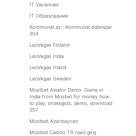
IT Vacancies
IT Образование
Kommunal az : Kommunal ödənişlər
304
LeoVegas Finland
LeoVegas India
LeoVegas Irland
LeoVegas Sweden
Mostbet Aviator Demo ️ Game in
India from Mosbet for money how
to play, strategists, demo, download
357
Mostbet Azerbaycan
Mostbet Casino TR nasıl giriş