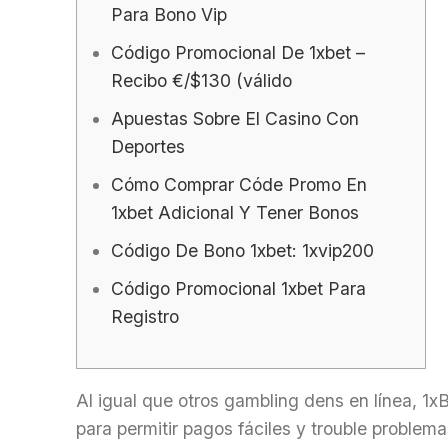
Para Bono Vip
Código Promocional De 1xbet –
Recibo €/$130 (válido
Apuestas Sobre El Casino Con
Deportes
Cómo Comprar Códe Promo En
1xbet Adicional Y Tener Bonos
Código De Bono 1xbet: 1xvip200
Código Promocional 1xbet Para
Registro
Al igual que otros gambling dens en línea, 1x
para permitir pagos fáciles y trouble problem